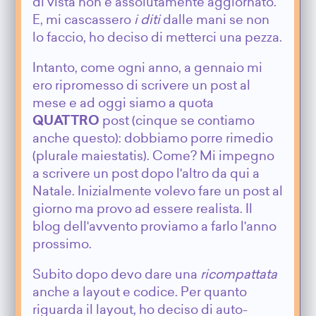
di vista non è assolutamente aggiornato.
E, mi cascassero
i diti
dalle mani se non
lo faccio, ho deciso di metterci una pezza.
Intanto, come ogni anno, a gennaio mi
ero ripromesso di scrivere un post al
mese e ad oggi siamo a quota
QUATTRO
post (cinque se contiamo
anche questo): dobbiamo porre rimedio
(plurale maiestatis). Come? Mi impegno
a scrivere un post dopo l'altro da qui a
Natale. Inizialmente volevo fare un post al
giorno ma provo ad essere realista. Il
blog dell'avvento proviamo a farlo l'anno
prossimo.
Subito dopo devo dare una
ricompattata
anche a layout e codice. Per quanto
riguarda il layout, ho deciso di auto-