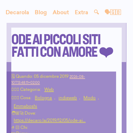
Decarola
Blog
About
Extra
🔍
🗣🇬🇧
ODE AI PICCOLI SITI
FATTI CON AMORE ❤️
🗓 Quando:
05 dicembre 2019
2026-08-
10T13:48:11+02:00
🙇🏻‍♂️ Categoria:
Web
💁🏼‍♂️ Cosa:
Bologna
,
indieweb
,
Modo
,
Emmaboshi
🧑🏼‍🚀 Dove:
https://decaro.la/2019/12/05/ode-ai…
🤌🏻 Chi: