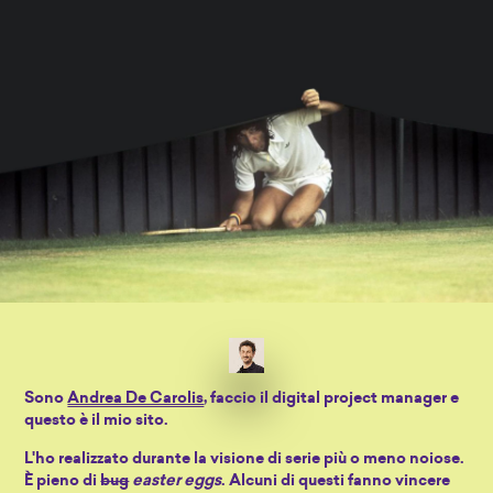
Sono
Andrea De Carolis
, faccio il digital project manager e
questo è il mio sito.
L'ho realizzato durante la visione di serie più o meno noiose.
È pieno di
bug
easter eggs
. Alcuni di questi fanno vincere