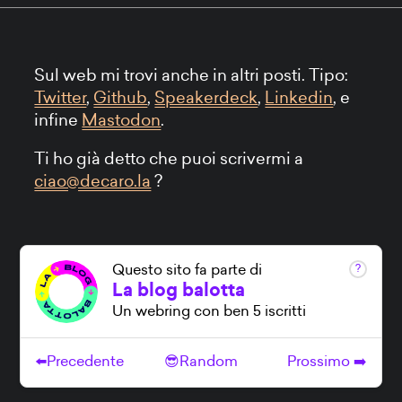
Sul web mi trovi anche in altri posti. Tipo:
Twitter
,
Github
,
Speakerdeck
,
Linkedin
, e
infine
Mastodon
.
Ti ho già detto che puoi scrivermi a
ciao@decaro.la
?