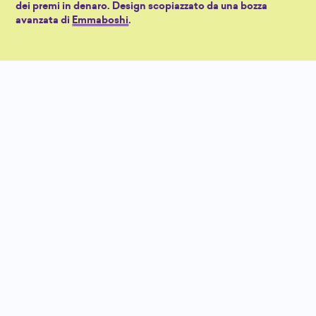
dei premi in denaro. Design scopiazzato da una bozza
avanzata di
Emmaboshi
.