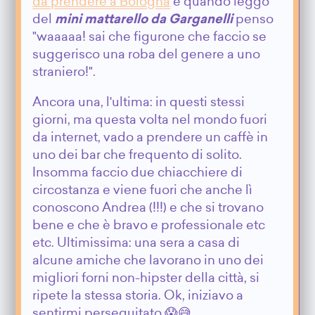
da prendere a Bologna
e quando leggo
del
mini mattarello da Garganelli
penso
"waaaaa! sai che figurone che faccio se
suggerisco una roba del genere a uno
straniero!".
Ancora una, l'ultima: in questi stessi
giorni, ma questa volta nel mondo fuori
da internet, vado a prendere un caffè in
uno dei bar che frequento di solito.
Insomma faccio due chiacchiere di
circostanza e viene fuori che anche lì
conoscono Andrea (!!!) e che si trovano
bene e che è bravo e professionale etc
etc. Ultimissima: una sera a casa di
alcune amiche che lavorano in uno dei
migliori forni non-hipster della città, si
ripete la stessa storia. Ok, iniziavo a
sentirmi perseguitato 😱😅