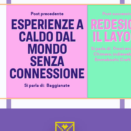
Post precedente
Post successi
ESPERIENZE A
REDESI
CALDO DAL
IL LAY
MONDO
Si parla di:
Front en
SENZA
Chimero
,
indiewe
Emmaboshi
,
Craf
CONNESSIONE
Si parla di:
Baggianate