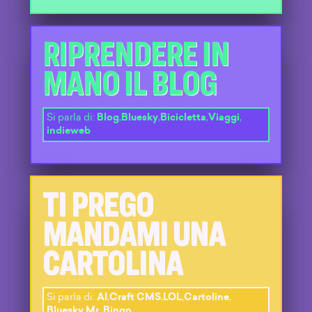
RIPRENDERE IN
MANO IL BLOG
Si parla di:
Blog
,
Bluesky
,
Bicicletta
,
Viaggi
,
indieweb
TI PREGO
MANDAMI UNA
CARTOLINA
Si parla di:
AI
,
Craft CMS
,
LOL
,
Cartoline
,
Bluesky
,
Mr. Bingo