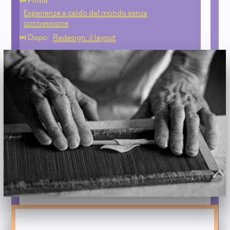
⏮️ Prima:
Esperienze a caldo dal mondo senza
connessione
⏭️ Dopo:
Redesign: il layout