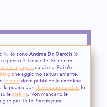
o 🙋! Io sono
Andrea De Carolis
(o
) e questo è il mio sito. Se non mi
ui c'è la pagina
su di me. Poi c'è
 blog
che aggiorno saltuariamente.
no
le note
dove pubblico le cartoline
o, la pagina con
i link raccomandati
, lo
sulle
stelline
. Non mancano le
 giro per il sito. Serviti pure.