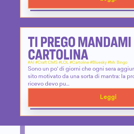
TI PREGO MANDAMI
CARTOLINA
#AI #Craft CMS #LOL #Cartoline #Bluesky #Mr. Bingo
Sono un po' di giorni che ogni sera aggiu
sito motivato da una sorta di mantra: la p
ricevo devo pu…
Leggi