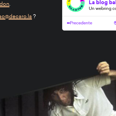
don
.
ao@decaro.la
?