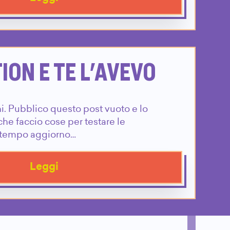
ON E TE L'AVEVO
ni. Pubblico questo post vuoto e lo
e faccio cose per testare le
ttempo aggiorno…
Leggi