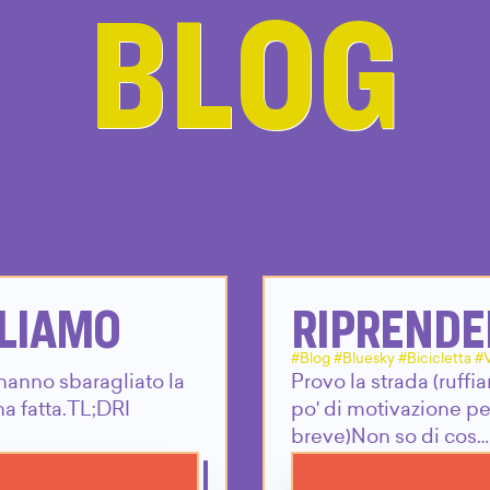
BLOG
RLIAMO
RIPRENDER
#Blog #Bluesky #Bicicletta #
hanno sbaragliato la
Provo la strada (ruff
ha fatta.TL;DRI
po' di motivazione pe
breve)Non so di cos…