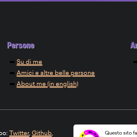
Persone
A
Su di me
Amici e altre belle persone
About me (in english)
ipo:
Twitter
,
Github
,