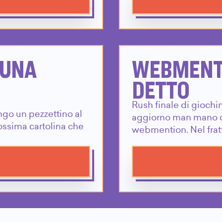
 UNA
WEBMENTI
DETTO
Rush finale di giochi
ngo un pezzettino al
aggiorno man mano ch
rossima cartolina che
webmention. Nel fra