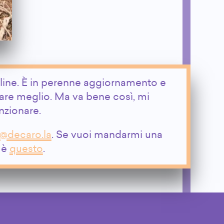
nline. È in perenne aggiornamento e
are meglio. Ma va bene così, mi
unzionare.
@decaro.la
. Se vuoi mandarmi una
a è
questo
.