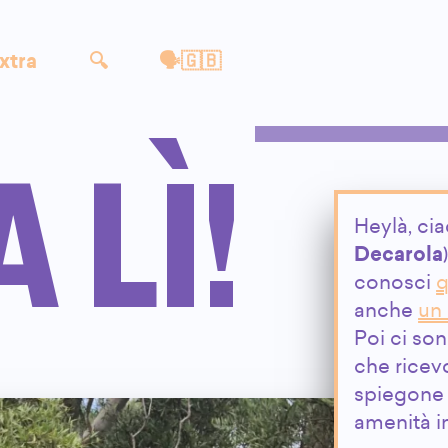
xtra
🔍
🗣🇬🇧
 LÌ!
Heylà, cia
Decarola
conosci
q
anche
un
Poi ci so
che ricev
spiegone 
amenità in