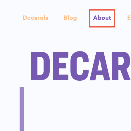
Decarola
Blog
About
E
DECAR