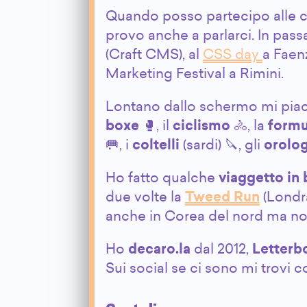
Quando posso partecipo alle co
provo anche a parlarci. In pass
(Craft CMS), al
CSS day
a Faen
Marketing Festival a Rimini.
Lontano dallo schermo mi piace
boxe
🥊, il
ciclismo
🚴, la
formu
🥅, i
coltelli
(sardi) 🔪, gli
orolog
Ho fatto qualche
viaggetto in 
due volte la
Tweed Run
(Londra
anche in Corea del nord ma non
Ho
decaro.la
dal 2012,
Letterb
Sui social se ci sono mi trovi c