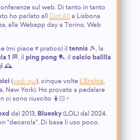
nferenze sul web. Di tanto in tanto
ato ho parlato all
Dot All
a Lisbona
za, alla Webapp day a Torino, Web
 (mi piace ≠ pratico) il
tennis
🎾, la
la 1
🏁, il
ping pong
🏓, il
calcio balilla
i
🕰️.
bici
(
vedi qui
), cinque volte
L'Eroica
,
, New York). Ho provato a pedalare
 ci sono riuscito 🤷🏻♂️
oxd
dal 2013,
Bluesky
(LOL) dal 2024.
on "decarola". Di base li uso poco.