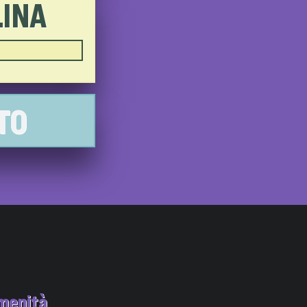
LINA
TO
menità