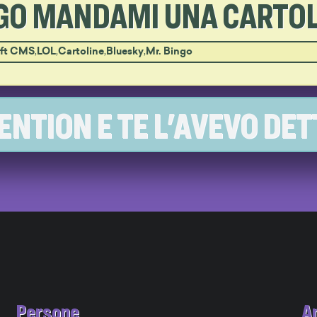
EGO MANDAMI UNA CARTO
ft CMS
,
LOL
,
Cartoline
,
Bluesky
,
Mr. Bingo
NTION E TE L'AVEVO DET
Persone
A