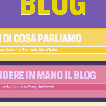
BLOG
I DI COSA PARLIAMO
etta
,
Cartoline
,
Trenitalia
,
Giro d'Italia
NDERE IN MANO IL BLOG
luesky
,
Bicicletta
,
Viaggi
,
indieweb