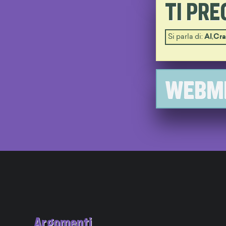
TI PR
Si parla di:
AI
,
Cra
WEBME
Argomenti