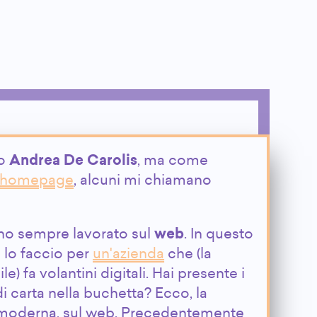
mo
Andrea De Carolis
, ma come
n homepage
, alcuni mi chiamano
ho sempre lavorato sul
web
. In questo
lo faccio per
un'azienda
che (la
le) fa volantini digitali. Hai presente i
di carta nella buchetta? Ecco, la
 moderna, sul web. Precedentemente