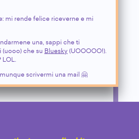
: mi rende felice riceverne e mi
andarmene una, sappi che ti
ui (uooo) che su
Bluesky
(UOOOOO!).
? LOL.
comunque scrivermi una mail 🤗