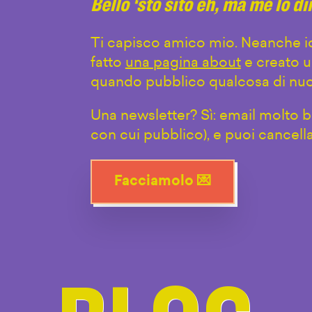
Bello ‘sto sito eh, ma me lo d
Ti capisco amico mio. Neanche io
fatto
una pagina about
e creato u
quando pubblico qualcosa di nuo
Una newsletter? Sì: email molto br
con cui pubblico), e puoi cancell
Facciamolo 💌