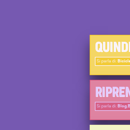
QUIND
Si parla di:
Bicicl
RIPRE
Si parla di:
Blog
,
B