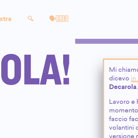
xtra
🔍
🗣🇬🇧
OLA!
Mi chia
dicevo
i
Decarola
.
Lavoro e 
momento 
faccio faci
volantini 
versione