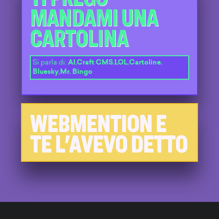
MANDAMI UNA
CARTOLINA
Si parla di:
AI
,
Craft CMS
,
LOL
,
Cartoline
,
Bluesky
,
Mr. Bingo
WEBMENTION E
TE L'AVEVO DETTO