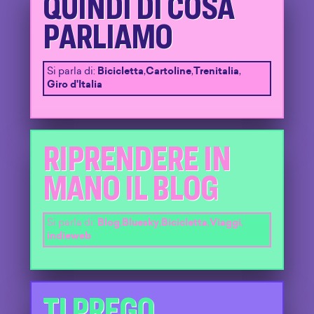
QUINDI DI COSA
PARLIAMO
Si parla di:
Bicicletta
,
Cartoline
,
Trenitalia
,
Giro d'Italia
RIPRENDERE IN
MANO IL BLOG
Si parla di:
Blog
,
Bluesky
,
Bicicletta
,
Viaggi
,
indieweb
TI PREGO