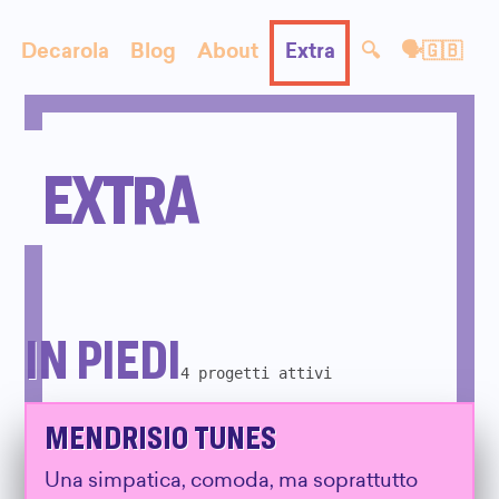
Decarola
Blog
About
Extra
🔍
🗣🇬🇧
EXTRA
IN PIEDI
4 progetti attivi
MENDRISIO TUNES
Una simpatica, comoda, ma soprattutto