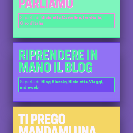
PARLIAMO
Si parla di:
Bicicletta
,
Cartoline
,
Trenitalia
,
Giro d'Italia
RIPRENDERE IN
MANO IL BLOG
Si parla di:
Blog
,
Bluesky
,
Bicicletta
,
Viaggi
,
indieweb
TI PREGO
MANDAMI UNA