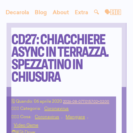
Decarola
Blog
About
Extra
🔍
🗣🇬🇧
CD27: CHIACCHIERE
ASYNC IN TERRAZZA.
SPEZZATINO IN
CHIUSURA
🗓 Quando:
06 aprile 2020
2026-08-07T01:57:02+02:00
🙇🏻‍♂️ Categoria:
Coronavirus
💁🏼‍♂️ Cosa:
Coronavirus
,
Mangiare
,
Video Game
🧑🏼‍🚀 Dove: