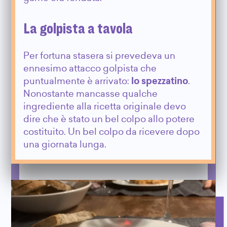
La golpista a tavola
Per fortuna stasera si prevedeva un
ennesimo attacco golpista che
puntualmente è arrivato:
lo spezzatino
.
Nonostante mancasse qualche
ingrediente alla ricetta originale devo
dire che è stato un bel colpo allo potere
costituito. Un bel colpo da ricevere dopo
una giornata lunga.