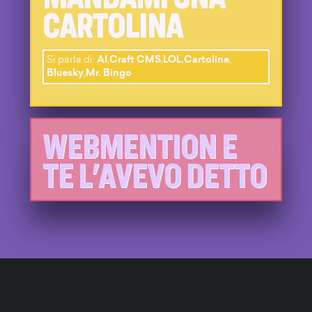
CARTOLINA
Si parla di:
AI
,
Craft CMS
,
LOL
,
Cartoline
,
Bluesky
,
Mr. Bingo
WEBMENTION E
TE L'AVEVO DETTO