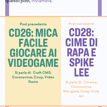
questo post,
inviamela
.
Post successivo
Post precedente
CD28:
CD26: MICA
CIME DI
FACILE
RAPA E
GIOCARE AI
SPIKE
VIDEOGAME
LEE
Si parla di:
Craft CMS
,
Coronavirus
,
Coop
,
Video
Game
Si parla di:
Cinema
,
Coronavirus
,
Mangiare
,
Coop
,
Inizia
qui