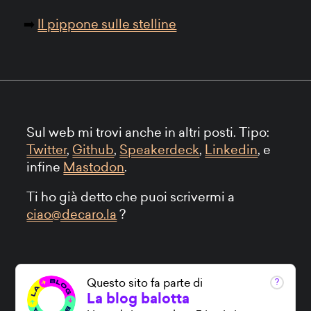
Il pippone sulle stelline
Sul web mi trovi anche in altri posti. Tipo:
Twitter
,
Github
,
Speakerdeck
,
Linkedin
, e
infine
Mastodon
.
Ti ho già detto che puoi scrivermi a
ciao@decaro.la
?