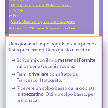
https://decaro.la/2020/04/06/cd27-c…
🤌🏻 Chi:
⏮️ Prima:
CD26: Mica facile giocare ai videogame
⏭️ Dopo:
CD28: Cime di rapa e Spike Lee
Una giornata lampo oggi. È iniziata presto e
finita prestissimo. Sono giusto riuscito a:
Scrivermi con il mio
master di Fortnite
sul balcone (vecchia scuola).
Farmi
crivellare
con affetto da
Francesco il fotografo.
Ricevere un colpo basso dalla gopista:
lo spezzatino
. Ottimo colpo basso, per
la cronaca.