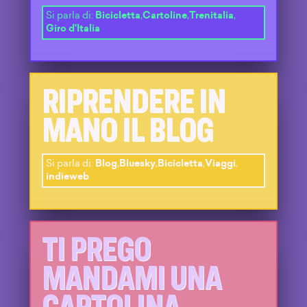
Si parla di:
Bicicletta
,
Cartoline
,
Trenitalia
,
Giro d'Italia
RIPRENDERE IN
MANO IL BLOG
Si parla di:
Blog
,
Bluesky
,
Bicicletta
,
Viaggi
,
indieweb
TI PREGO
MANDAMI UNA
CARTOLINA