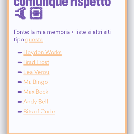
comunque rispetto
🤙🏻
Fonte: la mia memoria + liste si altri siti
tipo
questa
.
Heydon Works
Brad Frost
Lea Verou
Mr. Bingo
Max Böck
Andy Bell
Bits of Code