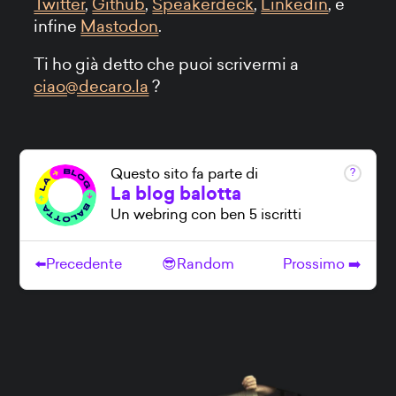
Twitter
,
Github
,
Speakerdeck
,
Linkedin
, e
infine
Mastodon
.
Ti ho già detto che puoi scrivermi a
ciao@decaro.la
?