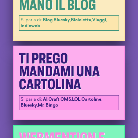
MANO IL BLOG
Si parla di:
Blog
,
Bluesky
,
Bicicletta
,
Viaggi
,
indieweb
TI PREGO
MANDAMI UNA
CARTOLINA
Si parla di:
AI
,
Craft CMS
,
LOL
,
Cartoline
,
Bluesky
,
Mr. Bingo
WEBMENTION E