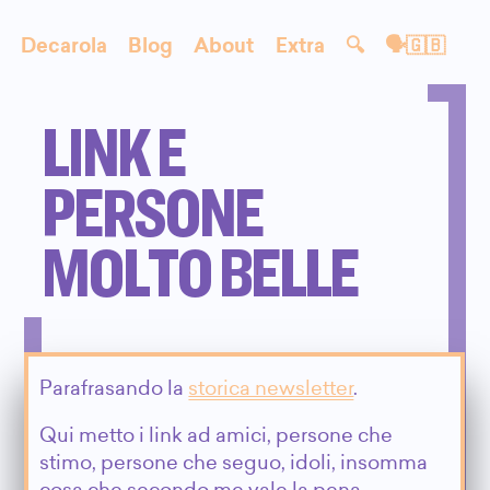
Decarola
Blog
About
Extra
🔍
🗣🇬🇧
LINK E
PERSONE
MOLTO BELLE
Parafrasando la
storica newsletter
.
Qui metto i link ad amici, persone che
stimo, persone che seguo, idoli, insomma