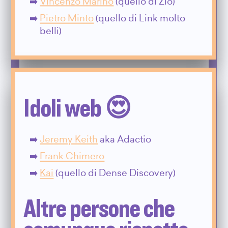
Vincenzo Marino
(quello di Zio)
Pietro Minto
(quello di Link molto
belli)
Idoli web 😍
Jeremy Keith
aka Adactio
Frank Chimero
Kai
(quello di Dense Discovery)
Altre persone che