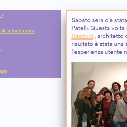
00
Sabato sera c’è stata
Patelli. Questa volta
elle informazioni
,
Resmini
, architetto 
risultato è stata una
…
l’esperienza utente 
)
bapp