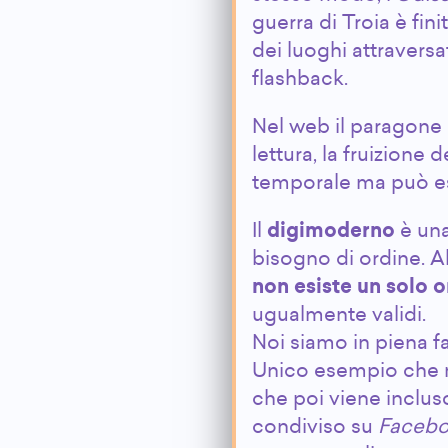
guerra di Troia è fin
dei luoghi attraversa
flashback.
Nel web il paragone è
lettura, la fruizion
temporale ma può es
Il
digimoderno
è una
bisogno di ordine. Al
non esiste un solo o
ugualmente validi.
Noi siamo in piena 
Unico esempio che m
che poi viene inclus
condiviso su
Faceb