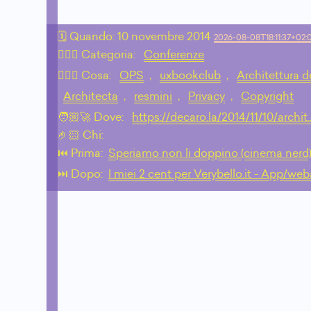
🗓 Quando:
10 novembre 2014
2026-08-08T18:11:37+02:
🙇🏻‍♂️ Categoria:
Conferenze
💁🏼‍♂️ Cosa:
OPS
,
uxbookclub
,
Architettura d
Architecta
,
resmini
,
Privacy
,
Copyright
🧑🏼‍🚀 Dove:
https://decaro.la/2014/11/10/archit
🤌🏻 Chi:
⏮️ Prima:
Speriamo non li doppino (cinema nerd
⏭️ Dopo:
I miei 2 cent per Verybello.it - App/we