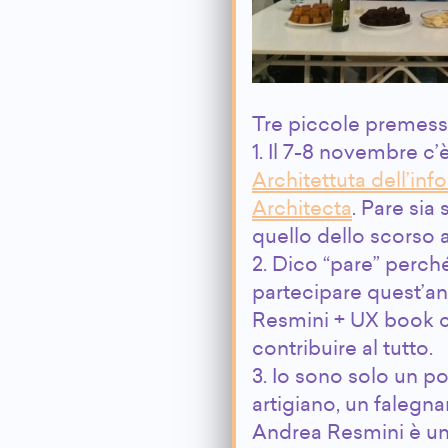
Tre piccole premess
1. Il 7-8 novembre c’è
Architettuta dell’inf
Architecta
. Pare sia
quello dello scorso 
2. Dico “pare” perché
partecipare quest’an
Resmini + UX book cl
contribuire al tutto.
3. Io sono solo un p
artigiano, un falegna
Andrea Resmini è un