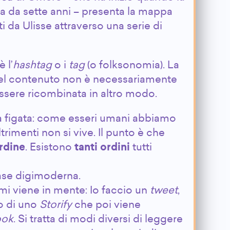
ita da sette anni – presenta la mappa
ti da Ulisse attraverso una serie di
 l’
hashtag
o i
tag
(o folksonomia). La
e del contenuto non è necessariamente
sere ricombinata in altro modo.
 figata: come esseri umani abbiamo
trimenti non si vive. Il punto è che
rdine
. Esistono
tanti ordini
tutti
fase digimoderna.
i viene in mente: Io faccio un
tweet
,
o di uno
Storify
che poi viene
ook
. Si tratta di modi diversi di leggere