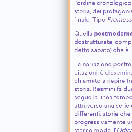
l'ordine cronologico
storia, dei protagonis
finale. Tipo
Promessi
Quella
postmodern
destrutturata
, compl
detto sabato) che è il
La narrazione postmo
citazioni, è dissemina
chiamato a riepire t
storia. Resmini fa d
segue la linea tempo
attraverso una serie 
differenti, storie ch
progressivamente un
stesso modo, l'
Odis