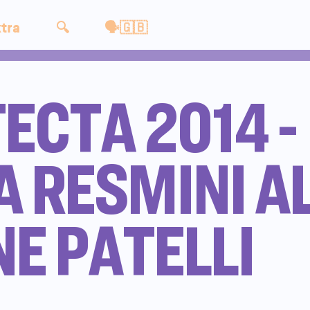
tra
🔍
🗣🇬🇧
ECTA 2014 -
 RESMINI A
NE PATELLI