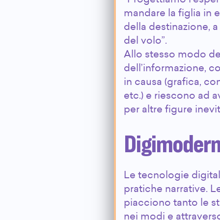
mandare la figlia in e
della destinazione, a
del volo”.
Allo stesso modo degli
dell’informazione, c
in causa (grafica, c
etc.) e riescono ad 
per altre figure inev
Digimoder
Le tecnologie digit
pratiche narrative. L
piacciono tanto le s
nei modi e attraverso