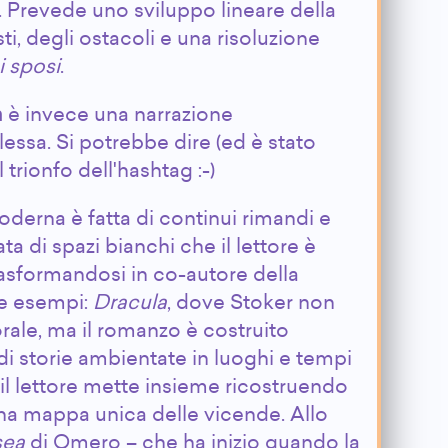
. Prevede uno sviluppo lineare della
ti, degli ostacoli e una risoluzione
 sposi
.
a
è invece una narrazione
essa. Si potrebbe dire (ed è stato
 trionfo dell'hashtag :-)
derna è fatta di continui rimandi e
ta di spazi bianchi che il lettore è
rasformandosi in co-autore della
ue esempi:
Dracula
, dove Stoker non
rale, ma il romanzo è costruito
di storie ambientate in luoghi e tempi
e il lettore mette insieme ricostruendo
a mappa unica delle vicende. Allo
sea
di Omero – che ha inizio quando la