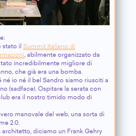
e:
 stato il
Summit Italiano di
ormazioni
, abilmente organizzato da
 stato incredibilmente migliore di
anno, che già era una bomba.
 né io né il bel Sandro siamo riusciti a
no (sadface). Ospitare la serata con
ub era il nostro timido modo di
overo manovale del web, una sorta di
me 2.0.
 architetto, diciamo un Frank Gehry