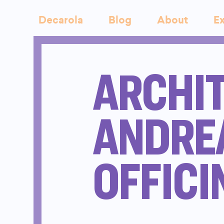
Decarola
Blog
About
Ex
ARCHIT
ANDREA
OFFICI