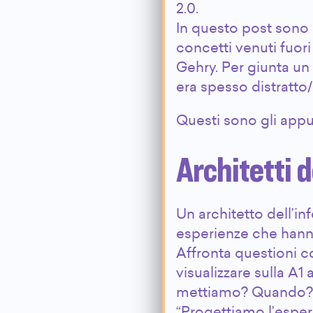
2.0.
In questo post sono 
concetti venuti fuor
Gehry. Per giunta un
era spesso distratto
Questi sono gli appunt
Architetti 
Un architetto dell’i
esperienze che hanno
Affronta questioni c
visualizzare sulla A1 
mettiamo? Quando?
“Progettiamo l’esper