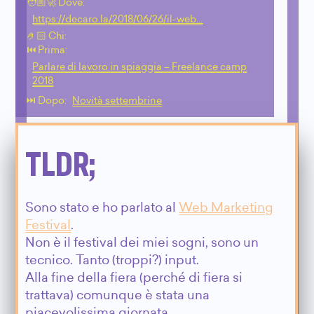
🧑🏼‍🚀 Dove:
https://decaro.la/2018/06/26/il-web…
🤌🏻 Chi:
⏮️ Prima:
Parlare di lavoro in spiaggia – Freelance camp
2018
⏭️ Dopo:
Novità settembrine
TLDR;
Sono stato e ho parlato al
Web Marketing
Festival
.
Non è il festival dei miei sogni, sono un
tecnico. Tanto (troppi?) input.
Alla fine della fiera (perché di fiera si
trattava) comunque è stata una
piacevolissima giornata.