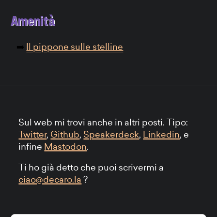
Amenità
Il pippone sulle stelline
Sul web mi trovi anche in altri posti. Tipo:
Twitter
,
Github
,
Speakerdeck
,
Linkedin
, e
infine
Mastodon
.
Ti ho già detto che puoi scrivermi a
ciao@decaro.la
?