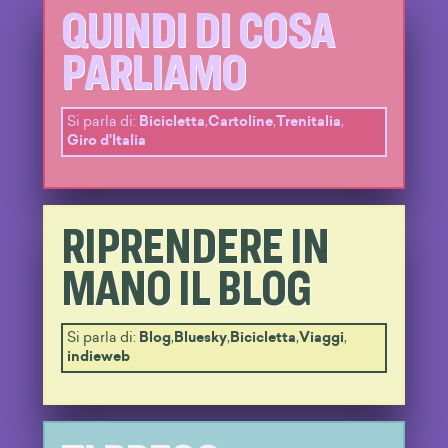
QUINDI DI COSA
PARLIAMO
Si parla di:
Bicicletta
,
Cartoline
,
Trenitalia
,
Giro d'Italia
RIPRENDERE IN
MANO IL BLOG
Si parla di:
Blog
,
Bluesky
,
Bicicletta
,
Viaggi
,
indieweb