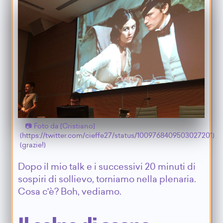
Foto da [Cristiano]
(https://twitter.com/cieffe27/status/1009768409503027201)
(grazie!)
Dopo il mio talk e i successivi 20 minuti di
sospiri di sollievo, torniamo nella plenaria.
Cosa c'è? Boh, vediamo.