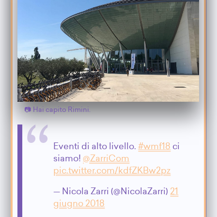
Hai capito Rimini.
Eventi di alto livello.
#wmf18
ci
siamo!
@ZarriCom
pic.twitter.com/kdfZKBw2pz
— Nicola Zarri (@NicolaZarri)
21
giugno 2018