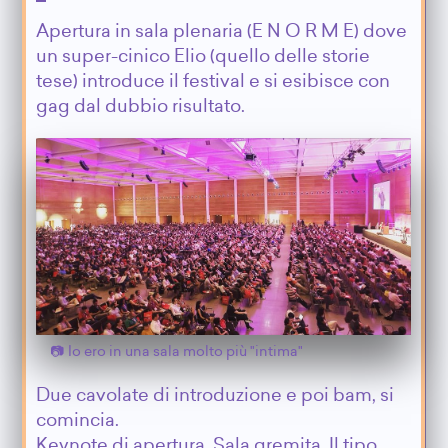
Apertura in sala plenaria (E N O R M E) dove
un super-cinico Elio (quello delle storie
tese) introduce il festival e si esibisce con
gag dal dubbio risultato.
Io ero in una sala molto più "intima"
Due cavolate di introduzione e poi bam, si
comincia.
Keynote di apertura. Sala gremita. Il tipo