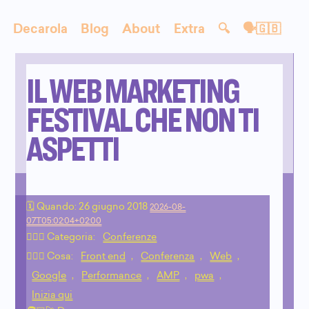
Decarola
Blog
About
Extra
🔍
🗣🇬🇧
IL WEB MARKETING
FESTIVAL CHE NON TI
ASPETTI
🗓 Quando:
26 giugno 2018
2026-08-
07T05:02:04+02:00
🙇🏻‍♂️ Categoria:
Conferenze
💁🏼‍♂️ Cosa:
Front end
,
Conferenza
,
Web
,
Google
,
Performance
,
AMP
,
pwa
,
Inizia qui