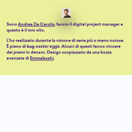
Sono
Andrea De Carolis
, faccio il digital project manager e
questo è il mio sito.
L'ho realizzato durante la visione di serie più o meno noiose.
È pieno di
bug
easter eggs
. Alcuni di questi fanno vincere
dei premi in denaro. Design scopiazzato da una bozza
avanzata di
Emmaboshi
.