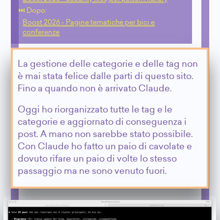
⏭️ Dopo:
Boost 2026 - Pagine tematiche per bici e
conferenze
La gestione delle categorie e delle tag non
è mai stata felice dalle parti di questo sito.
Fino a quando non è arrivato Claude.
Oggi ho riorganizzato tutte le tag e le
categorie e aggiornato di conseguenza i
post. A mano non sarebbe stato possibile.
Con Claude ho fatto un paio di cavolate e
dovuto rifare un paio di volte lo stesso
passaggio ma ne sono venuto fuori.