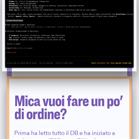
Mica vuoi fare un po'
di ordine?
Prima ha letto tutto il DB e ha iniziato a