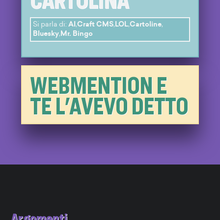
Si parla di:
AI
,
Craft CMS
,
LOL
,
Cartoline
,
Bluesky
,
Mr. Bingo
WEBMENTION E
TE L'AVEVO DETTO
Argomenti