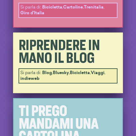
Si parla di:
Bicicletta
,
Cartoline
,
Trenitalia
,
Giro d'Italia
RIPRENDERE IN
MANO IL BLOG
Si parla di:
Blog
,
Bluesky
,
Bicicletta
,
Viaggi
,
indieweb
TI PREGO
MANDAMI UNA
CARTOLINA