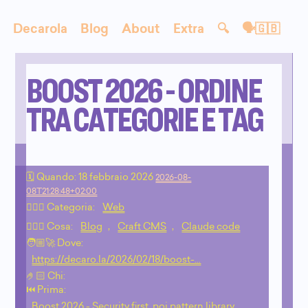
Decarola
Blog
About
Extra
🔍
🗣🇬🇧
BOOST 2026 - ORDINE
TRA CATEGORIE E TAG
🗓 Quando:
18 febbraio 2026
2026-08-
08T21:28:48+02:00
🙇🏻‍♂️ Categoria:
Web
💁🏼‍♂️ Cosa:
Blog
,
Craft CMS
,
Claude code
🧑🏼‍🚀 Dove:
https://decaro.la/2026/02/18/boost-…
🤌🏻 Chi:
⏮️ Prima:
Boost 2026 - Security first, poi pattern library