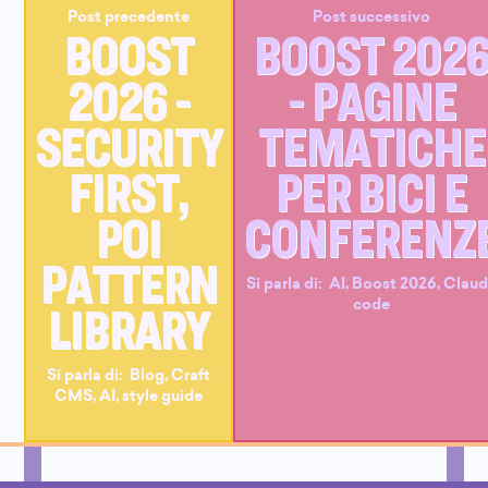
Post precedente
Post successivo
BOOST
BOOST 202
2026 -
- PAGINE
SECURITY
TEMATICHE
FIRST,
PER BICI E
POI
CONFERENZ
PATTERN
Si parla di:
AI
,
Boost 2026
,
Clau
LIBRARY
code
Si parla di:
Blog
,
Craft
CMS
,
AI
,
style guide