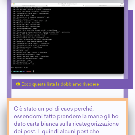
Ecco questa lista la dobbiamo rivedere
C'è stato un po' di caos perché,
essendomi fatto prendere la mano gli ho
dato carta bianca sulla ricategorizzazione
dei post. E quindi alcuni post che