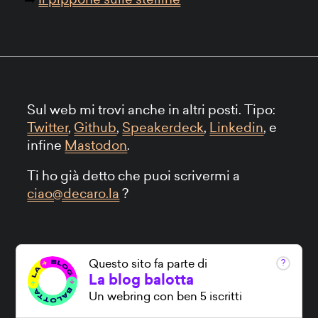
Il pippone sulle stelline
Sul web mi trovi anche in altri posti. Tipo:
Twitter
,
Github
,
Speakerdeck
,
Linkedin
, e
infine
Mastodon
.
Ti ho già detto che puoi scrivermi a
ciao@decaro.la
?