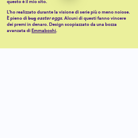
questo è il mio sito.
L'ho realizzato durante la visione di serie più o meno noiose.
È pieno di
bug
easter eggs
. Alcuni di questi fanno vincere
dei premi in denaro. Design scopiazzato da una bozza
avanzata di
Emmaboshi
.