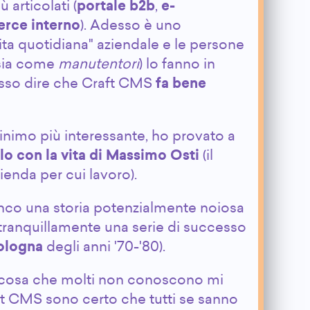
 articolati (
portale b2b
,
e-
rce interno
). Adesso è uno
ita quotidiana" aziendale e le persone
 sia come
manutentori
) lo fanno in
osso dire che Craft CMS
fa bene
inimo più interessante, ho provato a
lo con la vita di Massimo Osti
(il
ienda per cui lavoro).
ianco una storia potenzialmente noiosa
tranquillamente una serie di successo
ologna
degli anni '70-'80).
ualcosa che molti non conoscono mi
ft CMS sono certo che tutti se sanno