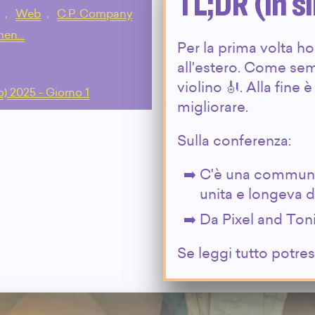
TL;DR (in s
,
Web
,
C.P. Company
mmen…
Per la prima volta ho
all'estero. Come se
violino 🎻. Alla fin
o) 2025 - Giorno 1
migliorare.
Sulla conferenza:
C'è una communit
unita e longeva 
Da Pixel and Toni
Se leggi tutto potres