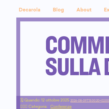
Decarola
Blog
About
Ex
COMME
SULLA 
🗓 Quando:
12 ottobre 2025
2026-08-09T13:00:20+02:0
🙇🏻‍♂️ Categoria:
Conferenze