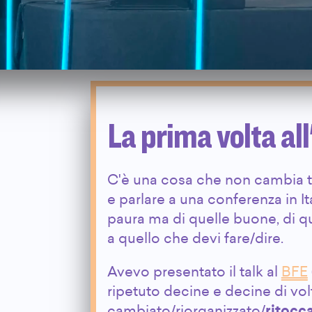
La prima volta all
C'è una cosa che non cambia tr
e parlare a una conferenza in It
paura ma di quelle buone, di q
a quello che devi fare/dire.
Avevo presentato il talk al
BFE
ripetuto decine e decine di vo
cambiato/riorganizzato/
ritocca