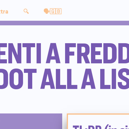
tra
🔍
🗣🇬🇧
NTI A FRED
DOT ALL A L
0