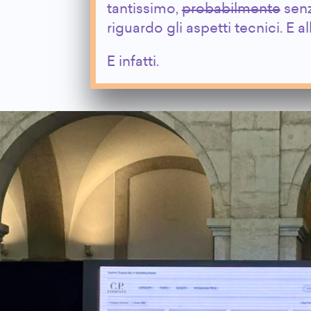
tantissimo,
probabilmente
senz
riguardo gli aspetti tecnici. E 
E infatti.