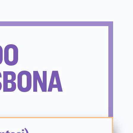
DO
ISBONA