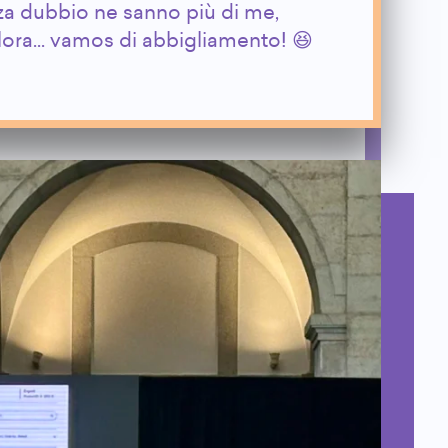
a dubbio ne sanno più di me,
allora... vamos di abbigliamento! 😆