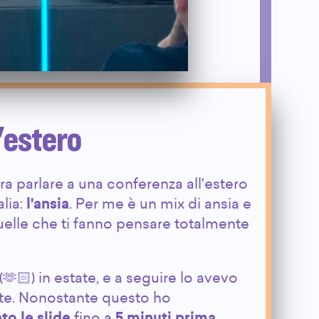
'estero
a parlare a una conferenza all'estero
alia:
l'ansia
. Per me è un mix di ansia e
uelle che ti fanno pensare totalmente
(🫶🏻) in estate, e a seguire lo avevo
lte. Nonostante questo ho
to le slide
fino a
5 minuti prima