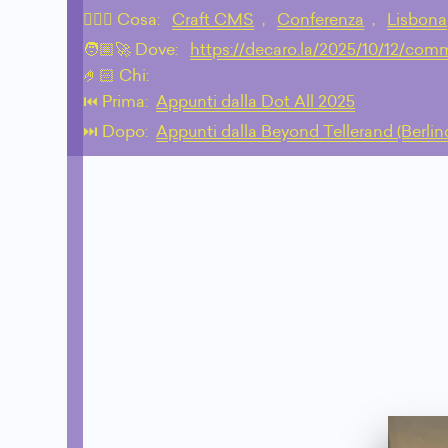
💁🏼‍♂️ Cosa:
Craft CMS
,
Conferenza
,
Lisbona
🧑🏼‍🚀 Dove:
https://decaro.la/2025/10/12/co
🤌🏻 Chi:
⏮️ Prima:
Appunti dalla Dot All 2025
⏭️ Dopo:
Appunti dalla Beyond Tellerand (Berlin