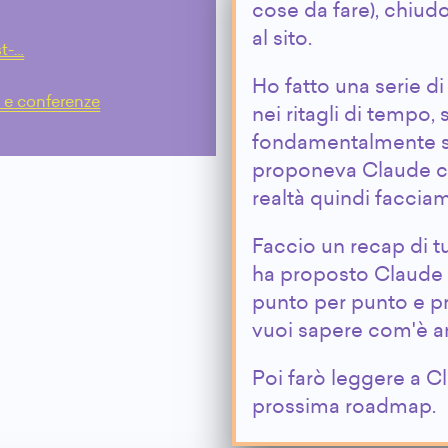
cose da fare), chiud
al sito.
st-…
Ho fatto una serie d
i e conferenze
nei ritagli di tempo,
fondamentalmente s
proponeva Claude co
realtà quindi faccia
Faccio un recap di t
ha proposto Claude 
punto per punto e pr
vuoi sapere com'è an
Poi farò leggere a Cl
prossima roadmap.