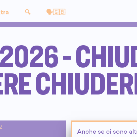
tra
🔍
🗣🇬🇧
2026 - CHIU
RE CHIUDER
00
Anche se ci sono alt