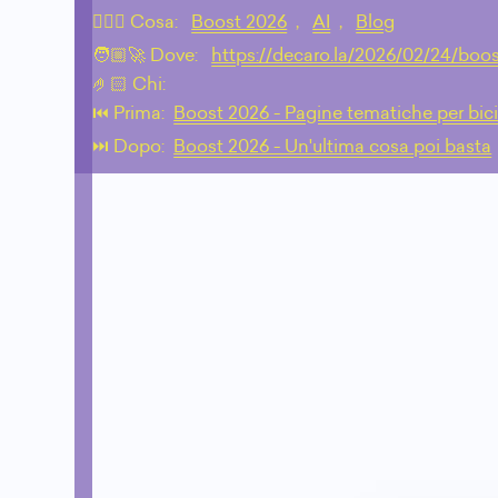
💁🏼‍♂️ Cosa:
Boost 2026
,
AI
,
Blog
🧑🏼‍🚀 Dove:
https://decaro.la/2026/02/24/boo
🤌🏻 Chi:
⏮️ Prima:
Boost 2026 - Pagine tematiche per bic
⏭️ Dopo:
Boost 2026 - Un'ultima cosa poi basta