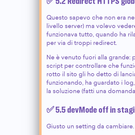
✅ 5.2 Redirect HTTPS glob
Questo sapevo che non era nece
livello server) ma volevo veder
funzionava tutto, quando ha rila
per via di troppi redirect.
Ne è venuto fuori alla grande: 
script per controllare che funz
rotto il sito gli ho detto di lan
funzionando, ha guardato i log,
la soluzione (fatti una domanda,
✅ 5.5 devMode off in stag
Giusto un setting da cambiare.