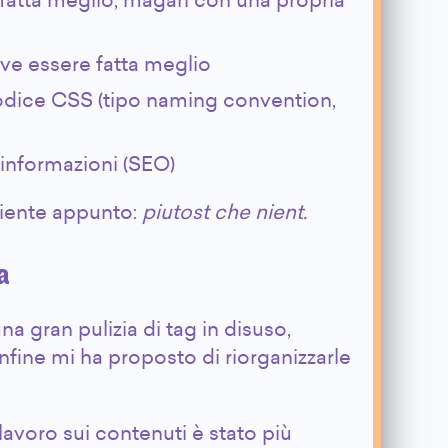
fatta meglio, magari con una propria
eve essere fatta meglio
codice CSS (tipo naming convention,
informazioni (SEO)
iente appunto:
piutost che nient.
a
una gran pulizia di tag in disuso,
nfine mi ha proposto di riorganizzarle
voro sui contenuti è stato più