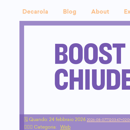
Decarola
Blog
About
Ex
BOOST 
CHIUDE
🗓 Quando:
24 febbraio 2026
2026-08-07T12:03:47+02:
🙇🏻‍♂️ Categoria:
Web