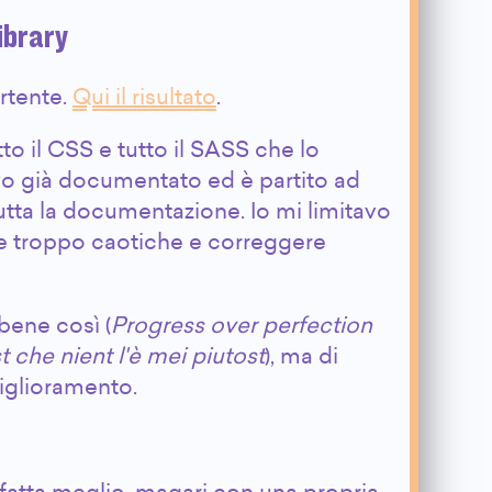
ibrary
ertente.
Qui il risultato
.
utto il CSS e tutto il SASS che lo
o già documentato ed è partito ad
utta la documentazione. Io mi limitavo
ne troppo caotiche e correggere
 bene così (
Progress over perfection
t che nient l'è mei piutost
), ma di
miglioramento.