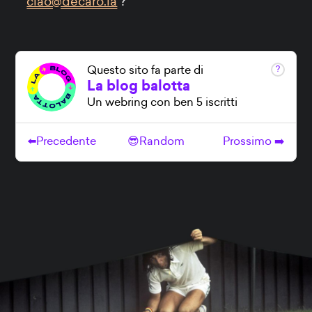
ciao@decaro.la
?