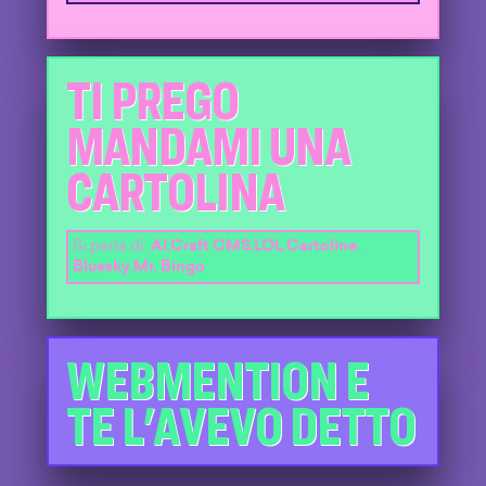
TI PREGO
MANDAMI UNA
CARTOLINA
Si parla di:
AI
,
Craft CMS
,
LOL
,
Cartoline
,
Bluesky
,
Mr. Bingo
WEBMENTION E
TE L'AVEVO DETTO