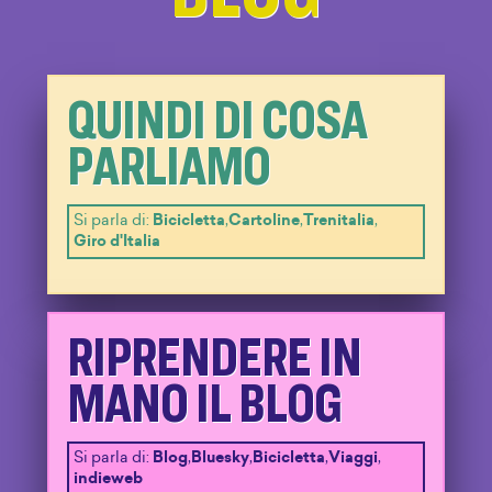
QUINDI DI COSA
PARLIAMO
Si parla di:
Bicicletta
,
Cartoline
,
Trenitalia
,
Giro d'Italia
RIPRENDERE IN
MANO IL BLOG
Si parla di:
Blog
,
Bluesky
,
Bicicletta
,
Viaggi
,
indieweb