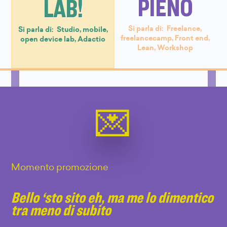
PIENO
LAB!
Si parla di:
Freelance
,
Si parla di:
Studio
,
mobile
,
freelancecamp
,
Front end
,
open device lab
,
Adactio
Lean
,
Workshop
Momento promozione
Bello ‘sto sito eh, ma me lo dimentico
tra meno di subito