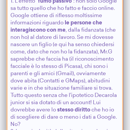
1. L’effetto “
fumo passivo
”: non solo Google
sa tutto quello che ho fatto e faccio online.
Google ottiene di riflesso moltissime
informazioni riguardo
le persone che
interagiscono con me
, dalla fidanzata (che
non ho) al datore di lavoro. Se mi dovesse
nascere un figlio (e qui ha senso chiedersi
come, dato che non ho la fidanzata), Mr.G
saprebbe che faccia ha (il riconoscimento
facciale è lo stesso di Picasa), chi sono i
parenti e gli amici (Gmail), ovviamente
dove abita (Contatti e GMaps), abitudini
varie e in che situazione familiare si trova.
Tutto questo senza che l’ipotetico Decarola
junior si sia dotato di un account! Lui
dovrebbe avere lo
stesso diritto
che ho io
di scegliere di dare o meno i dati a Google.
No?