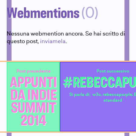
Webmentions
(0)
Nessuna webmention ancora. Se hai scritto di
questo post,
inviamela
.
Post precedente
Post successivo
APPUNTI
#REBECCAPU
DA INDIE
Si parla di:
w3c
,
rebeccapurple
,
SUMMIT
standard
2014