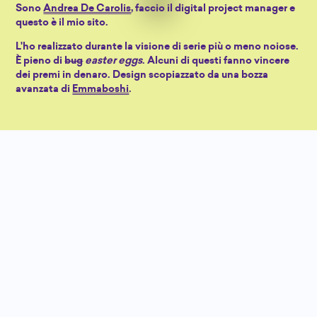
Sono
Andrea De Carolis
, faccio il digital project manager e
questo è il mio sito.
L'ho realizzato durante la visione di serie più o meno noiose.
È pieno di
bug
easter eggs
. Alcuni di questi fanno vincere
dei premi in denaro. Design scopiazzato da una bozza
avanzata di
Emmaboshi
.