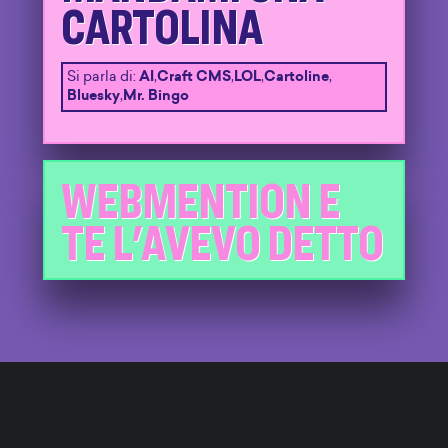
CARTOLINA
Si parla di:
AI
,
Craft CMS
,
LOL
,
Cartoline
,
Bluesky
,
Mr. Bingo
WEBMENTION E
TE L'AVEVO DETTO