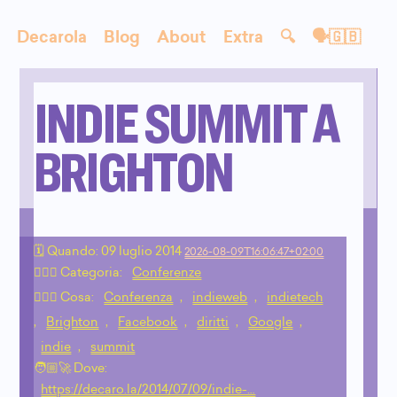
Decarola
Blog
About
Extra
🔍
🗣🇬🇧
INDIE SUMMIT A
BRIGHTON
🗓 Quando:
09 luglio 2014
2026-08-09T16:06:47+02:00
🙇🏻‍♂️ Categoria:
Conferenze
💁🏼‍♂️ Cosa:
Conferenza
,
indieweb
,
indietech
,
Brighton
,
Facebook
,
diritti
,
Google
,
indie
,
summit
🧑🏼‍🚀 Dove:
https://decaro.la/2014/07/09/indie-…