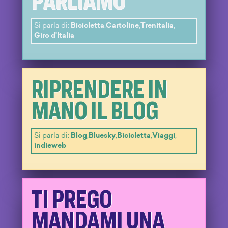
Si parla di:
Bicicletta
,
Cartoline
,
Trenitalia
,
Giro d'Italia
RIPRENDERE IN
MANO IL BLOG
Si parla di:
Blog
,
Bluesky
,
Bicicletta
,
Viaggi
,
indieweb
TI PREGO
MANDAMI UNA