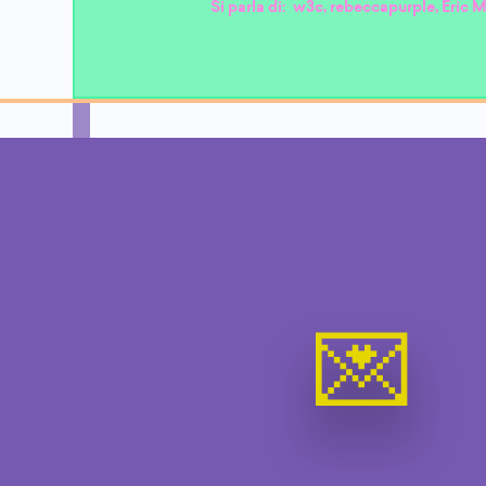
Si parla di:
w3c
,
rebeccapurple
,
Eric 