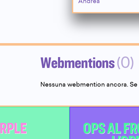
Andrea
Webmentions
(0)
Nessuna webmention ancora. Se ha
RPLE
OPS AL F