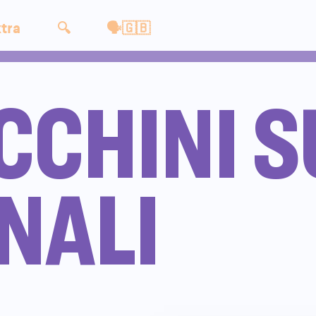
tra
🔍
🗣🇬🇧
CCHINI S
NALI