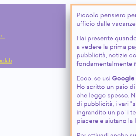
Piccolo pensiero per 
ufficio dalle vacanze
cc…
Hai presente quando 
a vedere la prima pag
pubblicità, notizie c
ce lab
fondamentalmente
Ecco, se usi
Google
Ho scritto un paio di
che leggo spesso. Nie
di pubblicità, i vari 
ingrandito un po' i t
piacere e aiutano la l