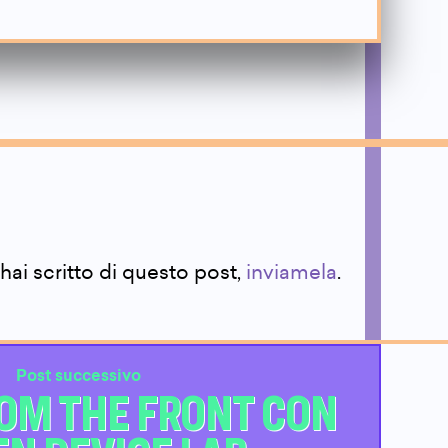
i scritto di questo post,
inviamela
.
Post successivo
ROM THE FRONT CON