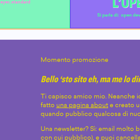
L'OP
Meyer
,
standard
Si parla di:
open dev
Momento promozione
Bello ‘sto sito eh, ma me lo d
Ti capisco amico mio. Neanche io
fatto
una pagina about
e creato u
quando pubblico qualcosa di nuo
Una newsletter? Sì: email molto br
con cui pubblico), e puoi cancell