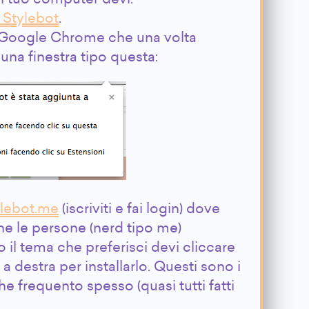
ul tuo computer devi:
e Stylebot
.
 Google Chrome che una volta
 una finestra tipo questa:
ylebot.me
(iscriviti e fai login) dove
 che le persone (nerd tipo me)
 il tema che preferisci devi cliccare
o a destra per installarlo. Questi sono i
i che frequento spesso (quasi tutti fatti