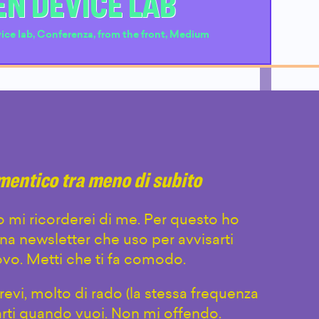
EN DEVICE LAB
ice lab
,
Conferenza
,
from the front
,
Medium
imentico tra meno di subito
 mi ricorderei di me. Per questo ho
na newsletter che uso per avvisarti
vo. Metti che ti fa comodo.
evi, molto di rado (la stessa frequenza
arti quando vuoi. Non mi offendo.