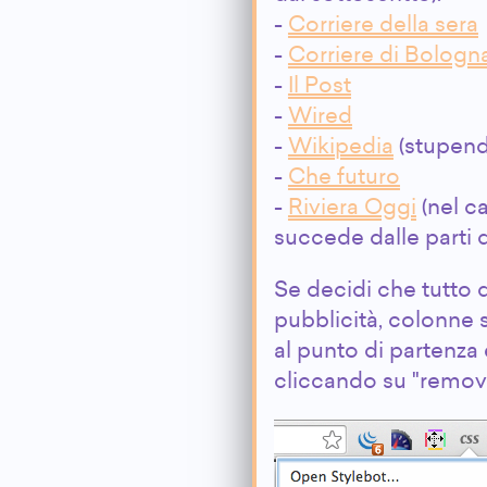
-
Corriere della sera
-
Corriere di Bologn
-
Il Post
-
Wired
-
Wikipedia
(stupend
-
Che futuro
-
Riviera Oggi
(nel c
succede dalle parti 
Se decidi che tutto q
pubblicità, colonne s
al punto di partenza 
cliccando su "remove