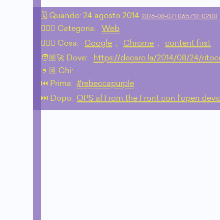
🗓 Quando:
24 agosto 2014
2026-08-07T06:57:12+02:00
🙇🏻‍♂️ Categoria:
Web
💁🏼‍♂️ Cosa:
Google
,
Chrome
,
content first
🧑🏼‍🚀 Dove:
https://decaro.la/2014/08/24/rito
🤌🏻 Chi:
⏮️ Prima:
#rebeccapurple
⏭️ Dopo:
OPS al From the Front con l'open devi