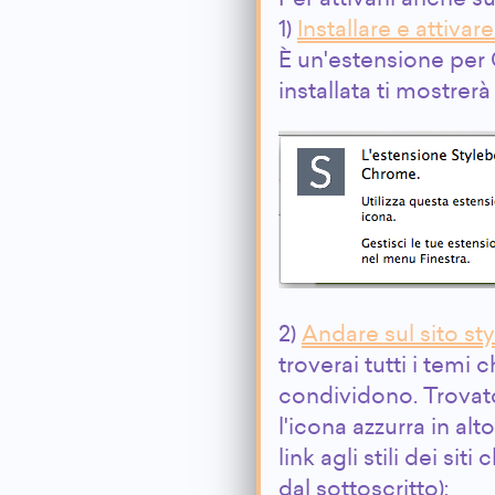
Per attivarli anche s
1)
Installare e attivar
È un'estensione per
installata ti mostrerà
2)
Andare sul sito st
troverai tutti i temi
condividono. Trovato
l'icona azzurra in alt
link agli stili dei sit
dal sottoscritto):