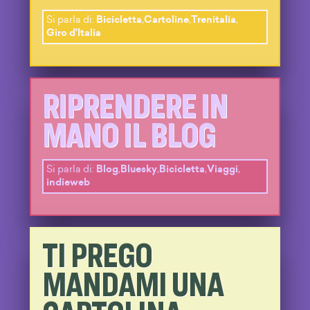
Si parla di:
Bicicletta
,
Cartoline
,
Trenitalia
,
Giro d'Italia
RIPRENDERE IN
MANO IL BLOG
Si parla di:
Blog
,
Bluesky
,
Bicicletta
,
Viaggi
,
indieweb
TI PREGO
MANDAMI UNA