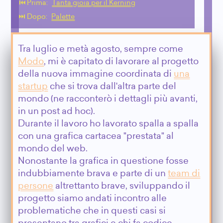
⏮️ Prima:
Tanta gioia per il Kerning
⏭️ Dopo:
Palette
Tra luglio e metà agosto, sempre come
Modo
, mi è capitato di lavorare al progetto
della nuova immagine coordinata di
una
startup
che si trova dall'altra parte del
mondo (ne racconterò i dettagli più avanti,
in un post ad hoc).
Durante il lavoro ho lavorato spalla a spalla
con una grafica cartacea "prestata" al
mondo del web.
Nonostante la grafica in questione fosse
indubbiamente brava e parte di un
team di
persone
altrettanto brave, sviluppando il
progetto siamo andati incontro alle
problematiche che in questi casi si