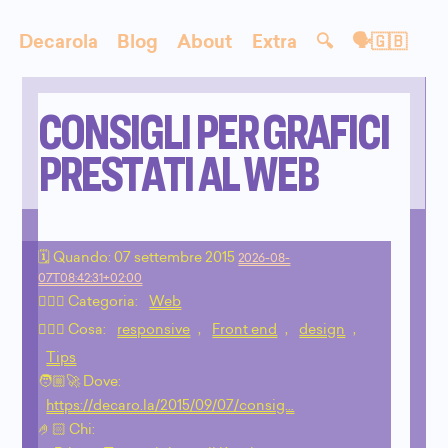
Decarola
Blog
About
Extra
🔍
🗣🇬🇧
CONSIGLI PER GRAFICI
PRESTATI AL WEB
🗓 Quando:
07 settembre 2015
2026-08-
07T08:42:31+02:00
🙇🏻‍♂️ Categoria:
Web
💁🏼‍♂️ Cosa:
responsive
,
Front end
,
design
,
Tips
🧑🏼‍🚀 Dove:
https://decaro.la/2015/09/07/consig…
🤌🏻 Chi: