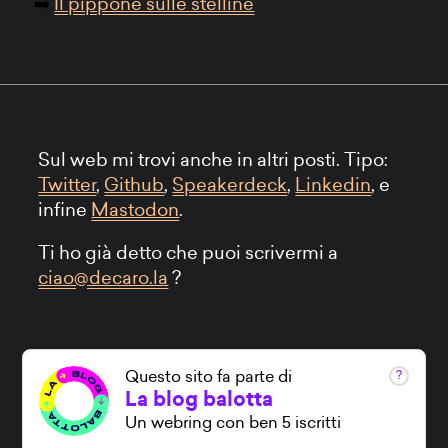
Il pippone sulle stelline
Sul web mi trovi anche in altri posti. Tipo:
Twitter
,
Github
,
Speakerdeck
,
Linkedin
, e
infine
Mastodon
.
Ti ho già detto che puoi scrivermi a
ciao@decaro.la
?