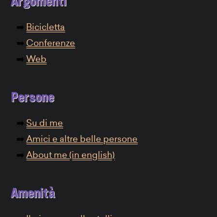
Argomenti
Bicicletta
Conferenze
Web
Persone
Su di me
Amici e altre belle persone
About me (in english)
Amenità