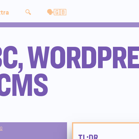
tra
🔍
🗣🇬🇧
C, WORDPRE
 CMS
00
TL;DR