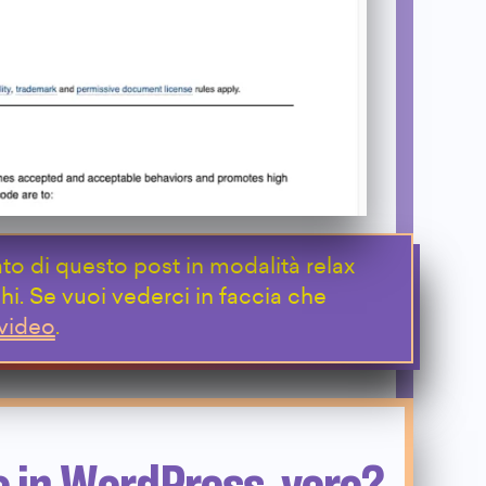
o di questo post in modalità relax
. Se vuoi vederci in faccia che
 video
.
o in WordPress, vero?