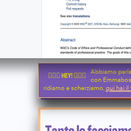
Abbiamo parlat
con Emmaboshi
ridiamo e scherziamo,
qui hai il
Tanto lo facciam