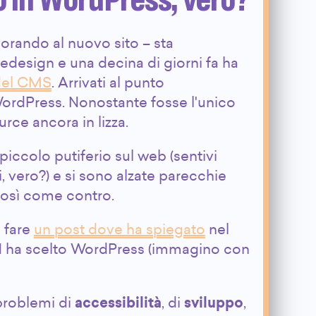
vorando al nuovo sito – sta
design e una decina di giorni fa ha
 del CMS
. Arrivati al punto
 WordPress. Nonostante fosse l'unico
ce ancora in lizza.
iccolo putiferio sul web (sentivi
, vero?) e si sono alzate parecchie
 così come contro.
 fare
un post dove ha spiegato
nel
ON ha scelto WordPress (immagino con
 problemi di
accessibilità
, di
sviluppo
,