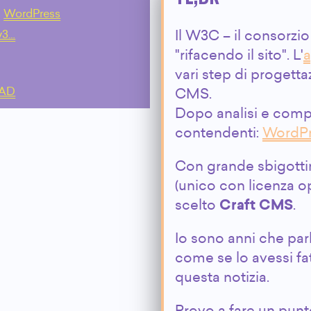
WordPress
w3…
Il W3C – il consorzio
"rifacendo il sito". L'
a
vari step di progetta
AAD
CMS.
Dopo analisi e compar
contendenti:
WordPr
Con grande sbigottim
(unico con licenza op
scelto
Craft CMS
.
Io sono anni che par
come se lo avessi fa
questa notizia.