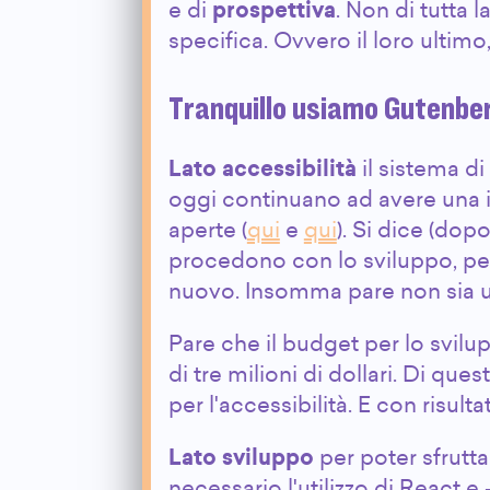
e di
prospettiva
. Non di tutta 
specifica. Ovvero il loro ultimo,
Tranquillo usiamo Gutenbe
Lato accessibilità
il sistema di
oggi continuano ad avere una i
aperte (
qui
e
qui
). Si dice (dop
procedono con lo sviluppo, pe
nuovo. Insomma pare non sia 
Pare che il budget per lo svil
di tre milioni di dollari. Di que
per l'accessibilità. E con risulta
Lato sviluppo
per poter sfrutt
necessario l'utilizzo di React 