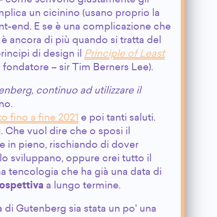
plica un cicinino (usano proprio la
front-end. E se è una complicazione che
 è ancora di più quando si tratta del
rincipi di design il
Principle of Least
 fondatore – sir Tim Berners Lee).
enberg, continuo ad utilizzare il
no.
o fino a fine 2021
e poi tanti saluti.
 Che vuol dire che o sposi il
 in pieno, rischiando di dover
 sviluppano, oppure crei tutto il
a tencologia che ha già una data di
rospettiva
a lungo termine.
di Gutenberg sia stata un po' una