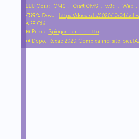
💁🏼‍♂️ Cosa:
CMS
,
Craft CMS
,
w3c
,
Web
,
🧑🏼‍🚀 Dove:
https://decaro.la/2020/10/04/sul-
🤌🏻 Chi:
⏮️ Prima:
Spiegare un concetto
⏭️ Dopo:
Recap 2020. Compleanno, sito, bici, I