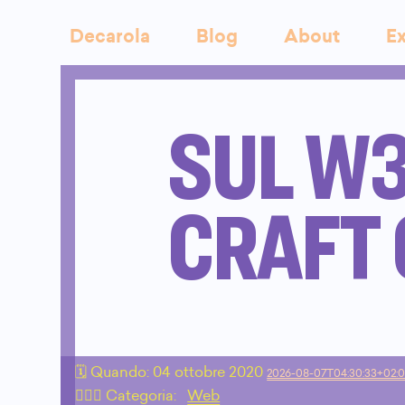
Decarola
Blog
About
Ex
SUL W3
CRAFT
🗓 Quando:
04 ottobre 2020
2026-08-07T04:30:33+02:
🙇🏻‍♂️ Categoria:
Web