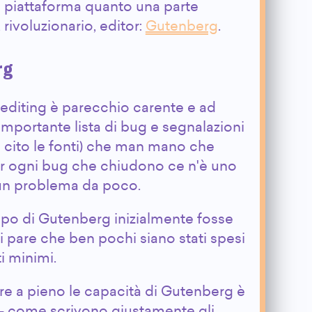
la piattaforma quanto una parte
 rivoluzionario, editor:
Gutenberg
.
rg
 editing è parecchio carente e ad
mportante lista di bug e segnalazioni
o cito le fonti) che man mano che
r ogni bug che chiudono ce n'è uno
un problema da poco.
uppo di Gutenberg inizialmente fosse
sti pare che ben pochi siano stati spesi
ti minimi.
are a pieno le capacità di Gutenberg è
e – come scrivono giustamente gli