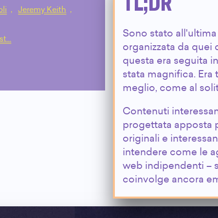
TL;DR
oli
,
Jeremy Keith
,
Sono stato all'ultim
st…
organizzata da quei d
questa era seguita 
stata magnifica. Era 
meglio, come al soli
Contenuti interessan
progettata apposta per
originali e interessant
intendere come le ag
web indipendenti – s
coinvolge ancora e