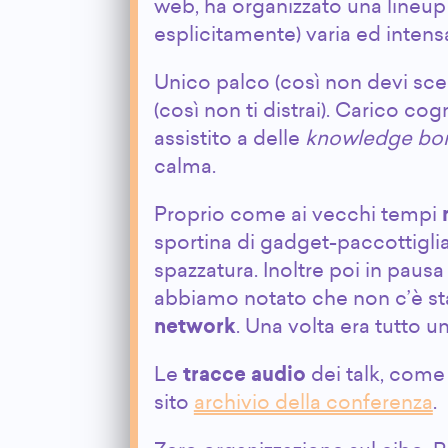
web, ha organizzato una lineup
esplicitamente) varia ed intens
Unico palco (così non devi scegl
(così non ti distrai). Carico co
assistito a delle
knowledge b
calma.
Proprio come ai vecchi tempi
sportina di gadget-paccottiglia
spazzatura. Inoltre poi in paus
abbiamo notato che non c’è sta
network
. Una volta era tutto 
Le
tracce audio
dei talk, come 
sito
archivio della conferenza
.