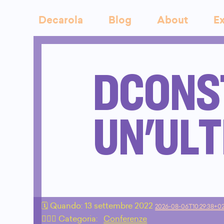
Decarola
Blog
About
Ex
DCONST
UN'ULT
🗓 Quando:
13 settembre 2022
2026-08-06T10:29:38+0
🙇🏻‍♂️ Categoria:
Conferenze