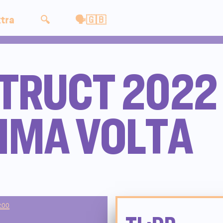
tra
🔍
🗣🇬🇧
RUCT 2022 
IMA VOLTA
2:00