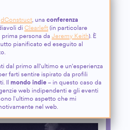
a
dConstruct
, una
conferenza
iavoli di
Clearleft
(in particolare
in prima persona da
Jeremy Keith
). È
tutto pianificato ed eseguito al
to.
ti dal primo all'ultimo e un'esperienza
 farti sentire ispirato da profili
i. Il
mondo indie
– in questo caso da
enzie web indipendenti e gli eventi
ono l’ultimo aspetto che mi
motivamente nel web.