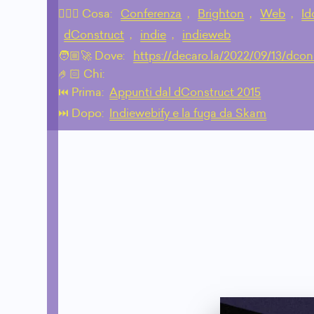
💁🏼‍♂️ Cosa:
Conferenza
,
Brighton
,
Web
,
Id
dConstruct
,
indie
,
indieweb
🧑🏼‍🚀 Dove:
https://decaro.la/2022/09/13/dcon
🤌🏻 Chi:
⏮️ Prima:
Appunti dal dConstruct 2015
⏭️ Dopo:
Indiewebify e la fuga da Skam