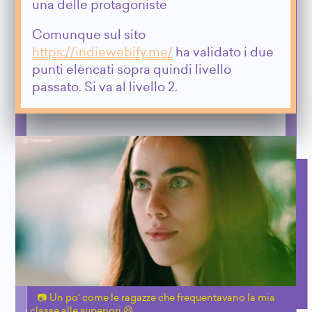
una delle protagoniste
Comunque sul sito
https://indiewebify.me/
ha validato i due
punti elencati sopra quindi livello
passato. Si va al livello 2.
Un po' come le ragazze che frequentavano la mia
classe alle superiori 😆