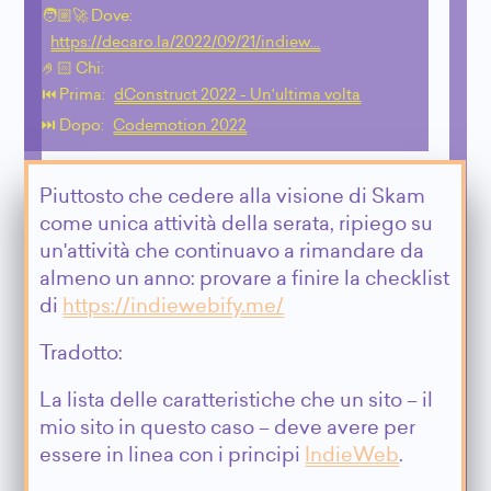
🧑🏼‍🚀 Dove:
https://decaro.la/2022/09/21/indiew…
🤌🏻 Chi:
⏮️ Prima:
dConstruct 2022 - Un'ultima volta
⏭️ Dopo:
Codemotion 2022
Piuttosto che cedere alla visione di Skam
come unica attività della serata, ripiego su
un'attività che continuavo a rimandare da
almeno un anno: provare a finire la checklist
di
https://indiewebify.me/
Tradotto:
La lista delle caratteristiche che un sito – il
mio sito in questo caso – deve avere per
essere in linea con i principi
IndieWeb
.