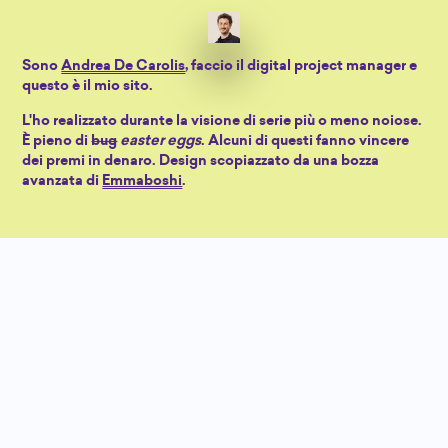
Sono
Andrea De Carolis
, faccio il digital project manager e
questo è il mio sito.
L'ho realizzato durante la visione di serie più o meno noiose.
È pieno di
bug
easter eggs
. Alcuni di questi fanno vincere
dei premi in denaro. Design scopiazzato da una bozza
avanzata di
Emmaboshi
.