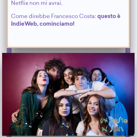
Netflix non mi avrai.
Come direbbe Francesco Costa:
questo è
IndieWeb, cominciamo!