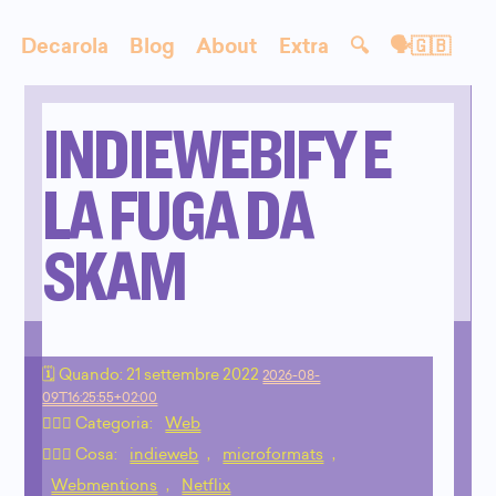
Decarola
Blog
About
Extra
🔍
🗣🇬🇧
INDIEWEBIFY E
LA FUGA DA
SKAM
🗓 Quando:
21 settembre 2022
2026-08-
09T16:25:55+02:00
🙇🏻‍♂️ Categoria:
Web
💁🏼‍♂️ Cosa:
indieweb
,
microformats
,
Webmentions
,
Netflix