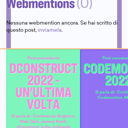
Webmentions
(0)
Nessuna webmention ancora. Se hai scritto di
questo post,
inviamela
.
Post precedente
Post success
DCONSTRUCT
CODEMO
2022 -
202
UN'ULTIMA
Si parla di:
Conf
VOLTA
Codemotion
,
M
Si parla di:
Conferenza
,
Brighton
,
Web
,
Idoli
,
Jeremy Keith
,
dConstruct
,
indie
,
indieweb