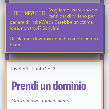
Vogliamo usare uno dei
tanti bar di Milano per
parlare di IndieWeb? Sarebbe un'ottima
idea, non trovi? Scrivimi!
Disclaimer doveroso: non ho niente contro
Skam.
Livello 1 - Punto 1 di 2
Prendi un dominio
Get your own domain name