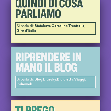
QUINDI DI COSA
PARLIAMO
Si parla di:
Bicicletta
,
Cartoline
,
Trenitalia
,
Giro d'Italia
RIPRENDERE IN
MANO IL BLOG
Si parla di:
Blog
,
Bluesky
,
Bicicletta
,
Viaggi
,
indieweb
TI PREGO