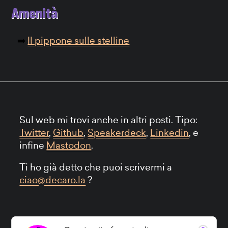
Amenità
Il pippone sulle stelline
Sul web mi trovi anche in altri posti. Tipo:
Twitter
,
Github
,
Speakerdeck
,
Linkedin
, e
infine
Mastodon
.
Ti ho già detto che puoi scrivermi a
ciao@decaro.la
?