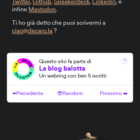
Twitter
,
Github
,
Speakerdeck
,
Linkedin
, e
infine
Mastodon
.
Ti ho già detto che puoi scrivermi a
ciao@decaro.la
?