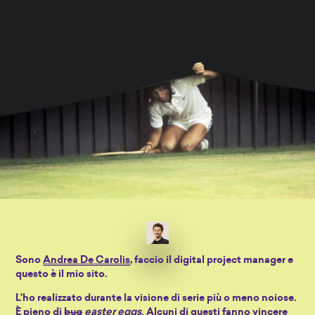
Sono
Andrea De Carolis
, faccio il digital project manager e
questo è il mio sito.
L'ho realizzato durante la visione di serie più o meno noiose.
È pieno di
bug
easter eggs
. Alcuni di questi fanno vincere