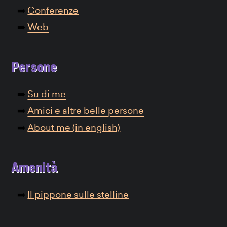
Conferenze
Web
Persone
Su di me
Amici e altre belle persone
About me (in english)
Amenità
Il pippone sulle stelline