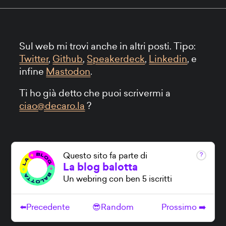
Sul web mi trovi anche in altri posti. Tipo:
Twitter
,
Github
,
Speakerdeck
,
Linkedin
, e
infine
Mastodon
.
Ti ho già detto che puoi scrivermi a
ciao@decaro.la
?