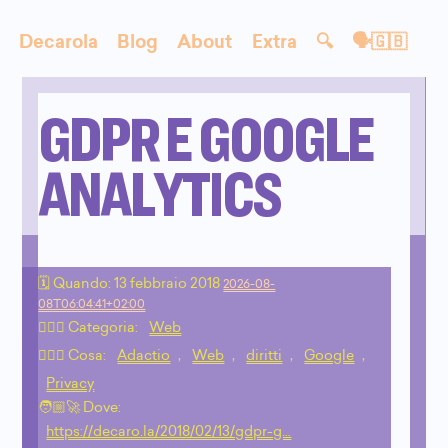
Decarola
Blog
About
Extra
🔍
🗣🇬🇧
GDPR E GOOGLE
ANALYTICS
🗓 Quando:
13 febbraio 2018
2026-08-
08T06:04:41+02:00
🙇🏻‍♂️ Categoria:
Web
💁🏼‍♂️ Cosa:
Adactio
,
Web
,
diritti
,
Google
,
Privacy
🧑🏼‍🚀 Dove:
https://decaro.la/2018/02/13/gdpr-g…