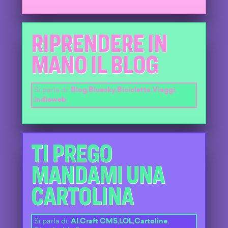
RIPRENDERE IN
MANO IL BLOG
Si parla di:
Blog
,
Bluesky
,
Bicicletta
,
Viaggi
,
indieweb
TI PREGO
MANDAMI UNA
CARTOLINA
Si parla di:
AI
,
Craft CMS
,
LOL
,
Cartoline
,