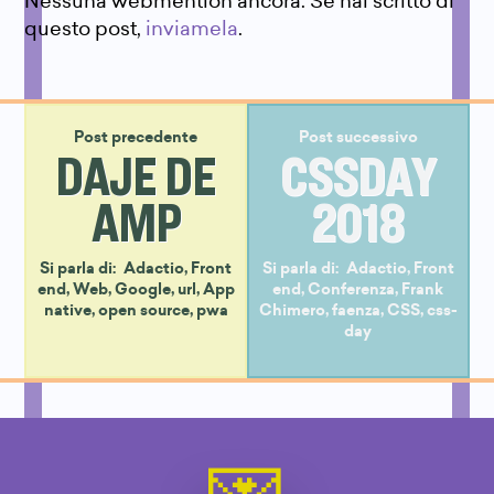
Nessuna webmention ancora. Se hai scritto di
questo post,
inviamela
.
Post precedente
Post successivo
DAJE DE
CSSDAY
AMP
2018
Si parla di:
Adactio
,
Front
Si parla di:
Adactio
,
Front
end
,
Web
,
Google
,
url
,
App
end
,
Conferenza
,
Frank
native
,
open source
,
pwa
Chimero
,
faenza
,
CSS
,
css-
day