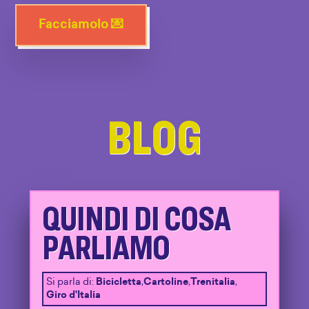
Facciamolo 💌
BLOG
QUINDI DI COSA
PARLIAMO
Si parla di:
Bicicletta
,
Cartoline
,
Trenitalia
,
Giro d'Italia