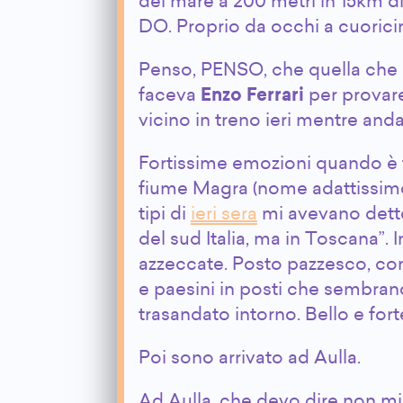
del mare a 200 metri in 15km d
DO. Proprio da occhi a cuorici
Penso, PENSO, che quella che h
faceva
Enzo Ferrari
per provare
vicino in treno ieri mentre and
Fortissime emozioni quando è f
fiume Magra (nome adattissimo)
tipi di
ieri sera
mi avevano detto
del sud Italia, ma in Toscana”.
azzeccate. Posto pazzesco, conf
e paesini in posti che sembrano 
trasandato intorno. Bello e forte
Poi sono arrivato ad Aulla.
Ad Aulla, che devo dire non mi