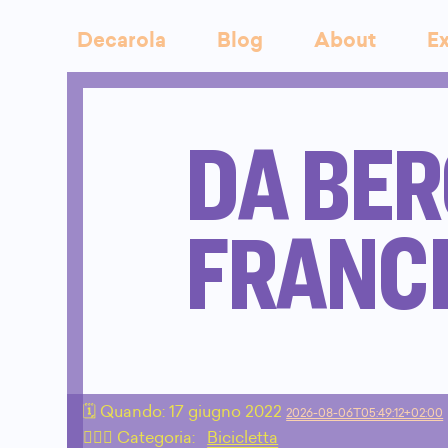
Decarola
Blog
About
Ex
DA BER
FRANCI
🗓 Quando:
17 giugno 2022
2026-08-06T05:49:12+02:00
🙇🏻‍♂️ Categoria:
Bicicletta