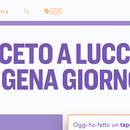
tra
🔍
🗣🇬🇧
CETO A LUCC
GENA GIORN
Oggi ho fatto un
ta