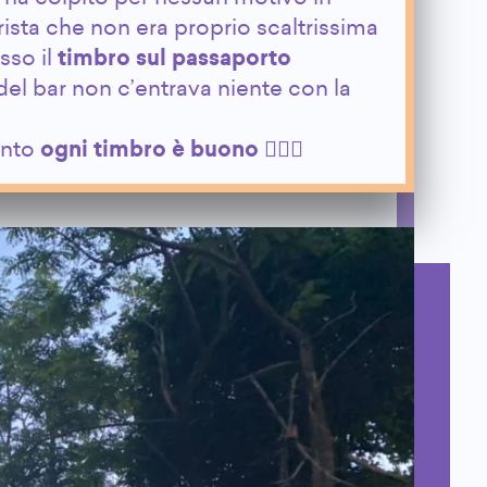
ista che non era proprio scaltrissima
sso il
timbro sul passaporto
del bar non c’entrava niente con la
unto
ogni timbro è buono
🤷🏻‍♂️