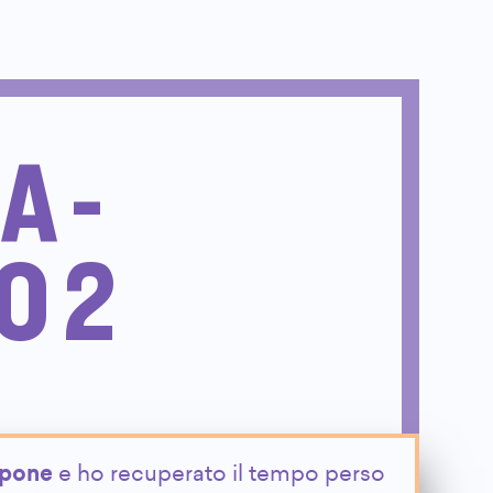
A -
O 2
ppone
e ho recuperato il tempo perso