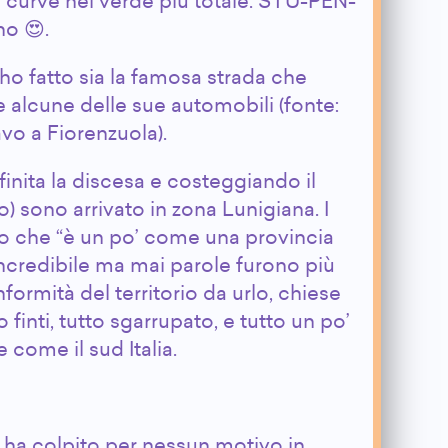
i curve nel verde più totale. STU-PEN-
no 😍.
o fatto sia la famosa strada che
 alcune delle sue automobili (fonte:
avo a Fiorenzuola).
inita la discesa e costeggiando il
 sono arrivato in zona Lunigiana. I
 che “è un po’ come una provincia
 Incredibile ma mai parole furono più
ormità del territorio da urlo, chiese
finti, tutto sgarrupato, e tutto un po’
 come il sud Italia.
 ha colpito per nessun motivo in