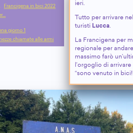
ieri.
,
Francigena in bici 2022
er…
Tutto per arrivare ne
turisti
Lucca
.
ena giorno 1
ezze chiamate alle armi
La Francigena per m
regionale per andar
massimo farò un’ult
l’orgoglio di arrivare
“sono venuto in bici!