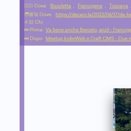
💁🏼‍♂️ Cosa:
Bicicletta
,
Francigena
,
Toscana
🧑🏼‍🚀 Dove:
https://decaro.la/2022/06/17/da-b
🤌🏻 Chi:
⏮️ Prima:
Va bene anche Berceto, anzi! - Francig
⏭️ Dopo:
Meetup IndieWeb e Craft CMS - Due m