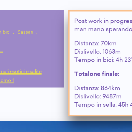
Post work in progres
man mano sperando 
 bici
,
Sassari
,
Distanza: 70km
l…
Dislivello: 1063m
Tempo in bici: 4h 23’
ali esotici e salite
Totalone finale:
iorno 1
Distanza: 864km
Dislivello: 9487m
Tempo in sella: 45h 