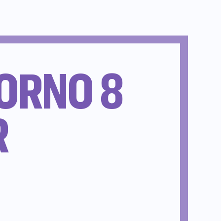
IORNO 8
R