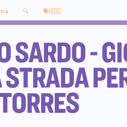
tra
🔍
🗣🇬🇧
O SARDO - G
A STRADA PE
 TORRES