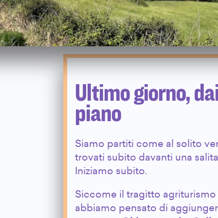
Ultimo giorno, da
piano
Siamo partiti come al solito ve
trovati subito davanti una sali
Iniziamo subito.
Siccome il tragitto agriturismo
abbiamo pensato di aggiungere