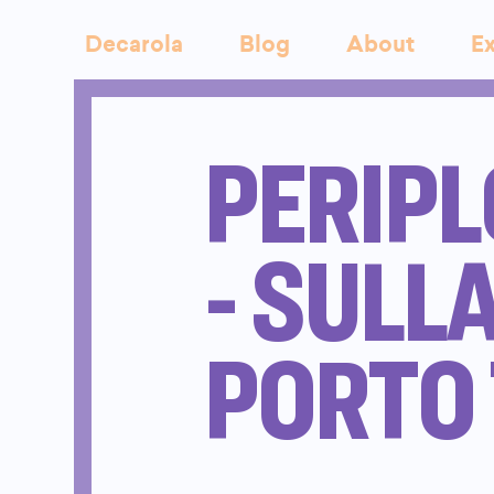
Decarola
Blog
About
Ex
PERIPL
- SULL
PORTO