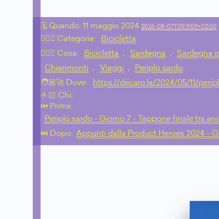
🗓 Quando:
11 maggio 2024
2026-08-07T09:11:59+02:00
🙇🏻‍♂️ Categoria:
Bicicletta
💁🏼‍♂️ Cosa:
Bicicletta
,
Sardegna
,
Sardegna in
Chiarimonti
,
Viaggi
,
Periplo sardo
🧑🏼‍🚀 Dove:
https://decaro.la/2024/05/11/perip
🤌🏻 Chi:
⏮️ Prima:
Periplo sardo - Giorno 7 - Tappone finale tra anim
⏭️ Dopo:
Appunti dalla Product Heroes 2024 - G