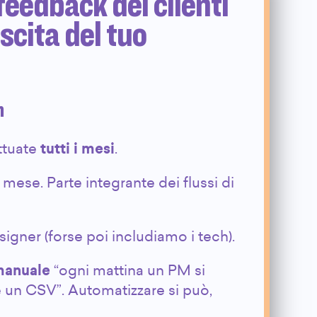
feedback dei clienti
scita del tuo
n
ttuate
tutti i mesi
.
mese. Parte integrante dei flussi di
signer (forse poi includiamo i tech).
manuale
“ogni mattina un PM si
e un CSV”. Automatizzare si può,