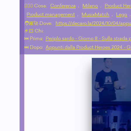
💁🏼‍♂️ Cosa:
Conferenza
,
Milano
,
Product He
Product management
,
MusixMatch
,
Lego
🧑🏼‍🚀 Dove:
https://decaro.la/2024/10/04/app
🤌🏻 Chi:
⏮️ Prima:
Periplo sardo - Giorno 8 - Sulla strada 
⏭️ Dopo:
Appunti dalla Product Heroes 2024 - G