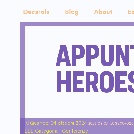
Decarola
Blog
About
Ex
APPUN
HEROES
🗓 Quando:
04 ottobre 2024
2026-08-07T20:35:30+02:
🙇🏻‍♂️ Categoria:
Conferenze