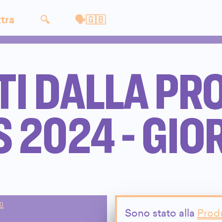
tra
🔍
🗣🇬🇧
TI DALLA PR
 2024 - GIO
00
Sono stato alla
Prod