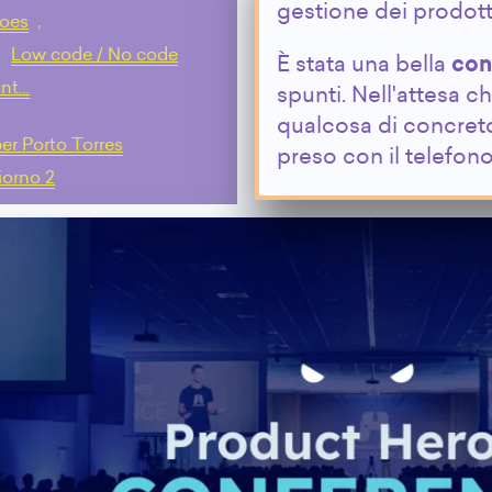
gestione dei prodotti
roes
,
,
Low code / No code
È stata una bella
con
unt…
spunti. Nell'attesa c
qualcosa di concret
per Porto Torres
preso con il telefono 
iorno 2