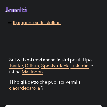
Amenità
Il pippone sulle stelline
Sul web mi trovi anche in altri posti. Tipo:
Twitter
,
Github
,
Speakerdeck
,
Linkedin
, e
infine
Mastodon
.
Ti ho già detto che puoi scrivermi a
ciao@decaro.la
?