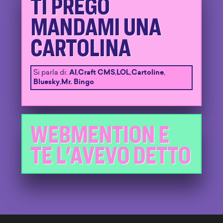
TI PREGO
MANDAMI UNA
CARTOLINA
Si parla di:
AI
,
Craft CMS
,
LOL
,
Cartoline
,
Bluesky
,
Mr. Bingo
WEBMENTION E
TE L'AVEVO DETTO