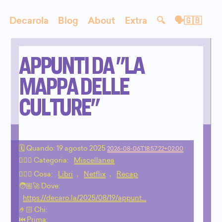
Decarola
Blog
About
Extra
🔍
🗣🇬🇧
APPUNTI DA "LA
MAPPA DELLE
CULTURE"
🗓 Quando:
19 agosto 2025
2026-08-06T18:57:22+02:00
🙇🏻‍♂️ Categoria:
Miscellanea
💁🏼‍♂️ Cosa:
Libri
,
Netflix
,
Recap
🧑🏼‍🚀 Dove:
https://decaro.la/2025/08/19/appunt…
🤌🏻 Chi:
⏮️ Prima: