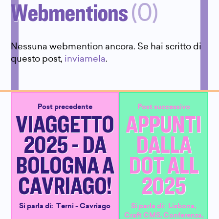
Webmentions
(0)
Nessuna webmention ancora. Se hai scritto di
questo post,
inviamela
.
Post precedente
Post successivo
VIAGGETTO
APPUNTI
2025 - DA
DALLA
BOLOGNA A
DOT ALL
CAVRIAGO!
2025
Si parla di:
Terni - Cavriago
Si parla di:
Lisbona
,
Craft CMS
,
Conferenza
,