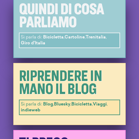
QUINDI DI COSA
PARLIAMO
Si parla di:
Bicicletta
,
Cartoline
,
Trenitalia
,
Giro d'Italia
RIPRENDERE IN
MANO IL BLOG
Si parla di:
Blog
,
Bluesky
,
Bicicletta
,
Viaggi
,
indieweb