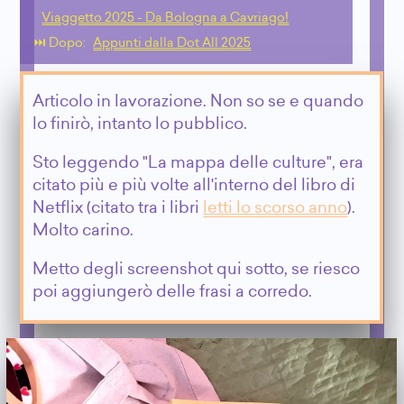
Viaggetto 2025 - Da Bologna a Cavriago!
⏭️ Dopo:
Appunti dalla Dot All 2025
Articolo in lavorazione. Non so se e quando
lo finirò, intanto lo pubblico.
Sto leggendo "La mappa delle culture", era
citato più e più volte all'interno del libro di
Netflix (citato tra i libri
letti lo scorso anno
).
Molto carino.
Metto degli screenshot qui sotto, se riesco
poi aggiungerò delle frasi a corredo.