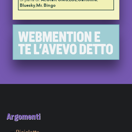
Si parla di:
AI
,
Craft CMS
,
LOL
,
Cartoline
,
Bluesky
,
Mr. Bingo
WEBMENTION E
TE L'AVEVO DETTO
Argomenti