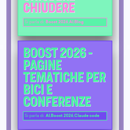
CHIUDERE
Si parla di:
Boost 2026
,
AI
,
Blog
BOOST 2026 -
PAGINE
TEMATICHE PER
BICI E
CONFERENZE
Si parla di:
AI
,
Boost 2026
,
Claude code