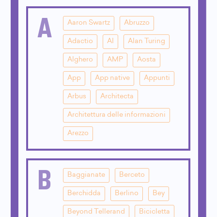
A
Aaron Swartz
Abruzzo
Adactio
AI
Alan Turing
Alghero
AMP
Aosta
App
App native
Appunti
Arbus
Architecta
Architettura delle informazioni
Arezzo
B
Baggianate
Berceto
Berchidda
Berlino
Bey
Beyond Tellerand
Bicicletta