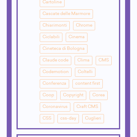
Cartoline
Cascate delle Marmore
Chiarimonti
Chrome
Ciclabili
Cinema
Cineteca di Bologna
Claude code
Clima
CMS
Codemotion
Coltelli
Conferenza
content first
Coop
Copyright
Corea
Coronavirus
Craft CMS
CSS
css-day
Cuglieri