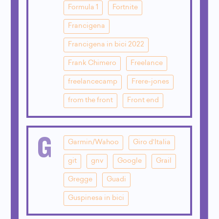
Formula 1
Fortnite
Francigena
Francigena in bici 2022
Frank Chimero
Freelance
freelancecamp
Frere-jones
from the front
Front end
G
Garmin/Wahoo
Giro d'Italia
git
gnv
Google
Grail
Gregge
Guadi
Guspinesa in bici