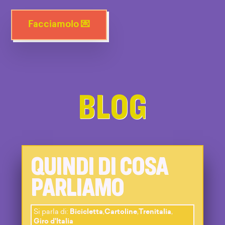
Facciamolo 💌
BLOG
QUINDI DI COSA
PARLIAMO
Si parla di:
Bicicletta
,
Cartoline
,
Trenitalia
,
Giro d'Italia