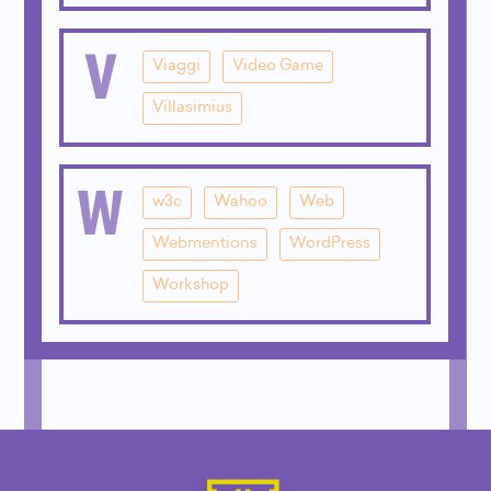
V
Viaggi
Video Game
Villasimius
W
w3c
Wahoo
Web
Webmentions
WordPress
Workshop