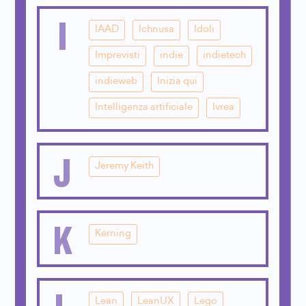
I
IAAD
Ichnusa
Idoli
Imprevisti
indie
indietech
indieweb
Inizia qui
Intelligenza artificiale
Ivrea
J
Jeremy Keith
K
Kerning
L
Lean
LeanUX
Lego