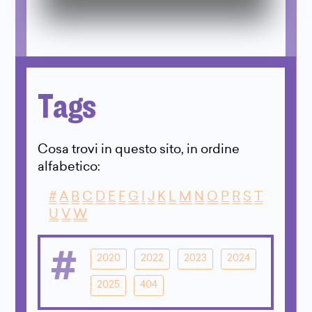
Tags
Cosa trovi in questo sito, in ordine
alfabetico:
#
A
B
C
D
E
F
G
I
J
K
L
M
N
O
P
R
S
T
U
V
W
#
2020
2022
2023
2024
2025
404