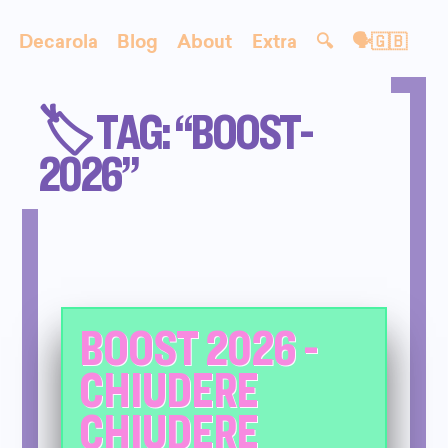
Decarola
Blog
About
Extra
🔍
🗣🇬🇧
🏷️ TAG: “BOOST-
2026”
BOOST 2026 -
CHIUDERE
CHIUDERE