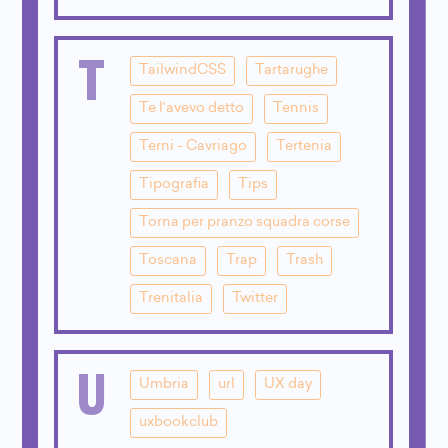
T
TailwindCSS
Tartarughe
Te l'avevo detto
Tennis
Terni - Cavriago
Tertenia
Tipografia
Tips
Torna per pranzo squadra corse
Toscana
Trap
Trash
Trenitalia
Twitter
U
Umbria
url
UX day
uxbookclub