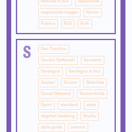
Resolza in bici
responsive
responsive images
Rimini
Roblox
RSS
Rulli
S
San Teodoro
Sandro Stefanelli
Sanremo
Sardegna
Sardegna in bici
Sassari
Scicon
Sketches
Social Network
Sostenibilità
Sport
standard
stats
stephen hawking
Studio
style guide
summit