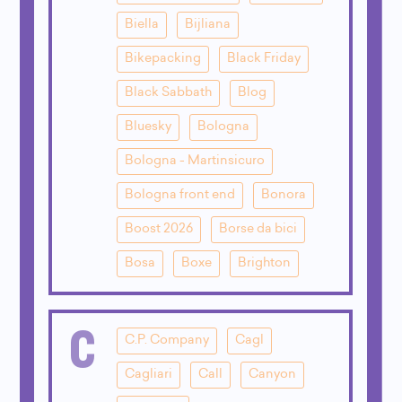
Biella
Bijliana
Bikepacking
Black Friday
Black Sabbath
Blog
Bluesky
Bologna
Bologna - Martinsicuro
Bologna front end
Bonora
Boost 2026
Borse da bici
Bosa
Boxe
Brighton
C
C.P. Company
Cagl
Cagliari
Call
Canyon