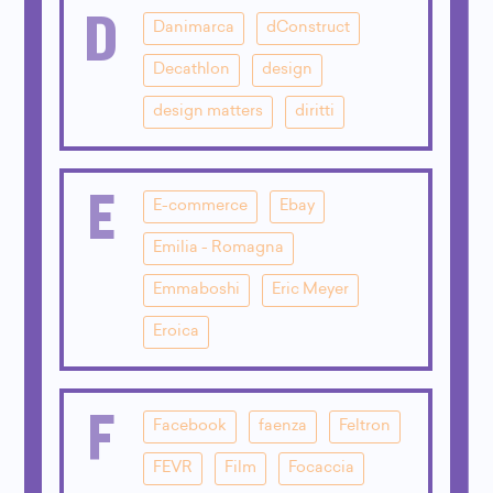
D
Danimarca
dConstruct
Decathlon
design
design matters
diritti
E
E-commerce
Ebay
Emilia - Romagna
Emmaboshi
Eric Meyer
Eroica
F
Facebook
faenza
Feltron
FEVR
Film
Focaccia