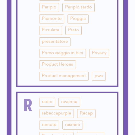
Periplo
Periplo sardo
Piemonte
Pioggia
Pizzulata
Prato
presentatore
Primo viaggio in bici
Privacy
Product Heroes
Product management
pwa
R
radio
ravenna
rebeccapurple
Recap
remote
resmini