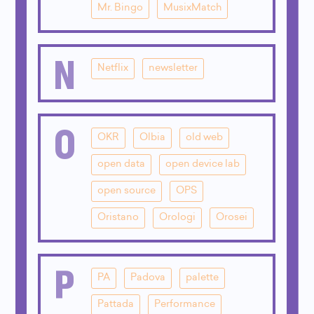
Mr. Bingo
MusixMatch
N
Netflix
newsletter
O
OKR
Olbia
old web
open data
open device lab
open source
OPS
Oristano
Orologi
Orosei
P
PA
Padova
palette
Pattada
Performance