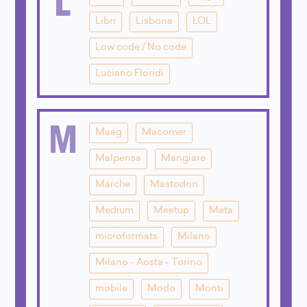
Libri
Lisbona
LOL
Low code / No code
Luciano Floridi
M
Maag
Macomer
Malpensa
Mangiare
Marche
Mastodon
Medium
Meetup
Meta
microformats
Milano
Milano - Aosta - Torino
mobile
Modo
Monti