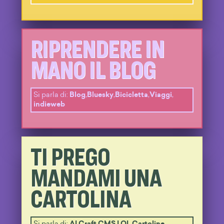
RIPRENDERE IN
MANO IL BLOG
Si parla di:
Blog
,
Bluesky
,
Bicicletta
,
Viaggi
,
indieweb
TI PREGO
MANDAMI UNA
CARTOLINA