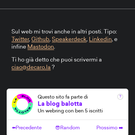
Sul web mi trovi anche in altri posti. Tipo:
Twitter
,
Github
,
Speakerdeck
,
Linkedin
, e
infine
Mastodon
.
Ti ho già detto che puoi scrivermi a
ciao@decaro.la
?