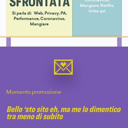
SFRONTATA
Coronavirus
,
Mangiare
,
Netflix
,
Inizia qui
Si parla di:
Web
,
Privacy
,
PA
,
Performance
,
Coronavirus
,
Mangiare
Momento promozione
Bello ‘sto sito eh, ma me lo dimentico
tra meno di subito