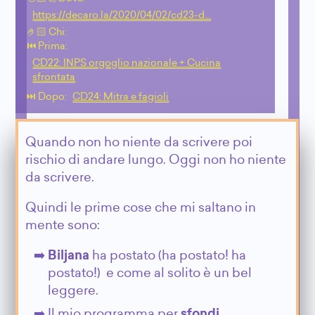
https://decaro.la/2020/04/02/cd23-d…
🤌🏻 Chi:
⏮️ Prima:
CD22: INPS orgoglio nazionale + Cucina
sfrontata
⏭️ Dopo:
CD24: Mitra e fagioli
Quando non ho niente da scrivere poi
rischio di andare lungo. Oggi non ho niente
da scrivere.
Quindi le prime cose che mi saltano in
mente sono:
Biljana
ha postato (ha postato! ha
postato!) e come al solito è un bel
leggere.
Il mio programma per
sfondi
.