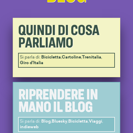
QUINDI DI COSA
PARLIAMO
Si parla di:
Bicicletta
,
Cartoline
,
Trenitalia
,
Giro d'Italia
RIPRENDERE IN
MANO IL BLOG
Si parla di:
Blog
,
Bluesky
,
Bicicletta
,
Viaggi
,
indieweb