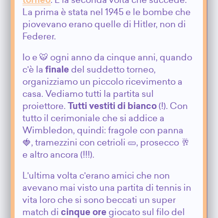
torneo
. È la seconda volta che succede.
La prima è stata nel 1945 e le bombe che
piovevano erano quelle di Hitler, non di
Federer.
Io e 🐯 ogni anno da cinque anni, quando
c'è la
finale
del suddetto torneo,
organizziamo un piccolo ricevimento a
casa. Vediamo tutti la partita sul
proiettore.
Tutti vestiti di bianco
(!). Con
tutto il cerimoniale che si addice a
Wimbledon, quindi: fragole con panna
🍓, tramezzini con cetrioli 🥒, prosecco 🥂
e altro ancora (!!!).
L'ultima volta c'erano amici che non
avevano mai visto una partita di tennis in
vita loro che si sono beccati un super
match di
cinque ore
giocato sul filo del