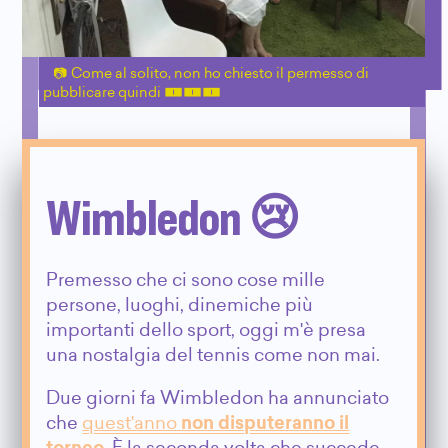
Come al solito, non ho chiesto il permesso di
pubblicare quindi 🀰🀰🀰
Wimbledon 😢
Premesso che ci sono cose mille
persone, luoghi, dinemiche più
importanti dello sport, oggi m'è presa
una nostalgia del tennis come non mai.
Due giorni fa Wimbledon ha annunciato
che
quest'anno
non disputeranno il