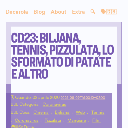
Decarola
Blog
About
Extra
🔍
🗣🇬🇧
CD23: BILJANA,
TENNIS, PIZZULATA, LO
SFORMATO DI PATATE
E ALTRO
🗓 Quando:
02 aprile 2020
2026-08-09T16:03:10+02:00
🙇🏻‍♂️ Categoria:
Coronavirus
💁🏼‍♂️ Cosa:
Cinema
,
Bijliana
,
Web
,
Tennis
,
Coronavirus
,
Pizzulata
,
Mangiare
,
Film
🧑🏼‍🚀 Dove: