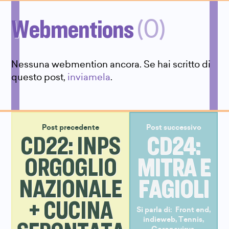
Webmentions
(0)
Nessuna webmention ancora. Se hai scritto di
questo post,
inviamela
.
Post precedente
Post successivo
CD22: INPS
CD24:
ORGOGLIO
MITRA E
NAZIONALE
FAGIOLI
+ CUCINA
Si parla di:
Front end
,
indieweb
,
Tennis
,