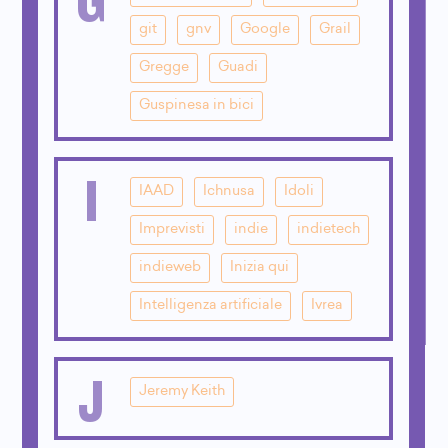
git
gnv
Google
Grail
Gregge
Guadi
Guspinesa in bici
I
IAAD
Ichnusa
Idoli
Imprevisti
indie
indietech
indieweb
Inizia qui
Intelligenza artificiale
Ivrea
J
Jeremy Keith