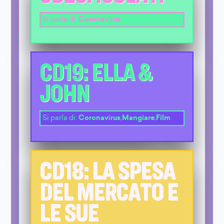
Si parla di:
Coronavirus
CD19: ELLA &
JOHN
Si parla di:
Coronavirus
,
Mangiare
,
Film
CD18: LA SPESA
DEL MERCATO E
LE SUE