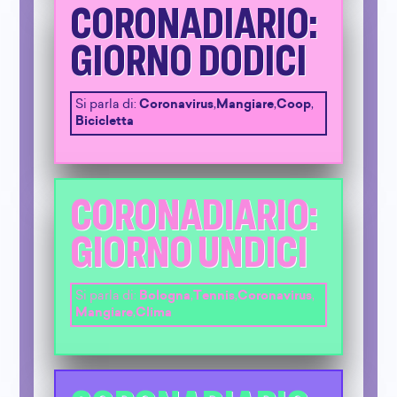
CORONADIARIO:
GIORNO DODICI
Si parla di:
Coronavirus
,
Mangiare
,
Coop
,
Bicicletta
CORONADIARIO:
GIORNO UNDICI
Si parla di:
Bologna
,
Tennis
,
Coronavirus
,
Mangiare
,
Clima