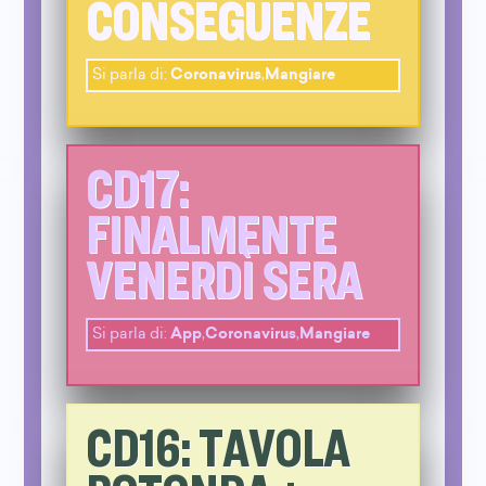
CONSEGUENZE
Si parla di:
Coronavirus
,
Mangiare
CD17:
FINALMENTE
VENERDÌ SERA
Si parla di:
App
,
Coronavirus
,
Mangiare
CD16: TAVOLA