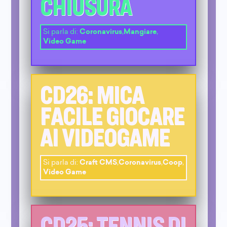
CHIUSURA
Si parla di:
Coronavirus
,
Mangiare
,
Video Game
CD26: MICA
FACILE GIOCARE
AI VIDEOGAME
Si parla di:
Craft CMS
,
Coronavirus
,
Coop
,
Video Game
CD25: TENNIS DI