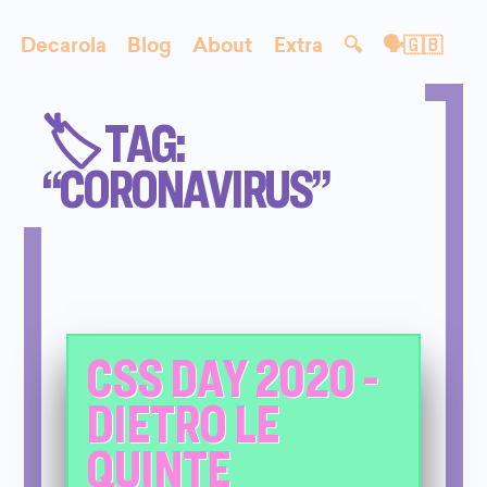
Decarola
Blog
About
Extra
🔍
🗣🇬🇧
🏷️ TAG:
“CORONAVIRUS”
CSS DAY 2020 -
DIETRO LE
QUINTE