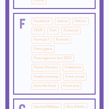
Eroica
F
Facebook
faenza
Feltron
FEVR
Film
Focaccia
Formula 1
Fortnite
Francigena
Francigena in bici 2022
Frank Chimero
Freelance
freelancecamp
Frere-jones
from the front
Front end
G
Garmin/Wahoo
Giro d'Italia