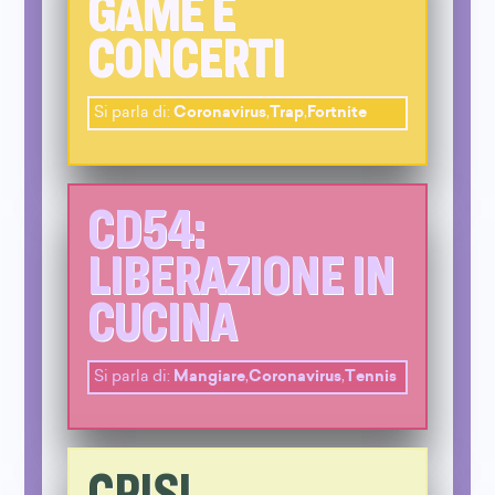
GAME E
CONCERTI
Si parla di:
Coronavirus
,
Trap
,
Fortnite
CD54:
LIBERAZIONE IN
CUCINA
Si parla di:
Mangiare
,
Coronavirus
,
Tennis
CRISI