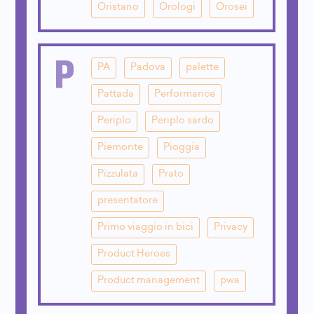
Oristano
Orologi
Orosei
P
PA
Padova
palette
Pattada
Performance
Periplo
Periplo sardo
Piemonte
Pioggia
Pizzulata
Prato
presentatore
Primo viaggio in bici
Privacy
Product Heroes
Product management
pwa