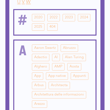
U
V
W
#
2020
2022
2023
2024
2025
404
A
Aaron Swartz
Abruzzo
Adactio
AI
Alan Turing
Alghero
AMP
Aosta
App
App native
Appunti
Arbus
Architecta
Architettura delle informazioni
Arezzo