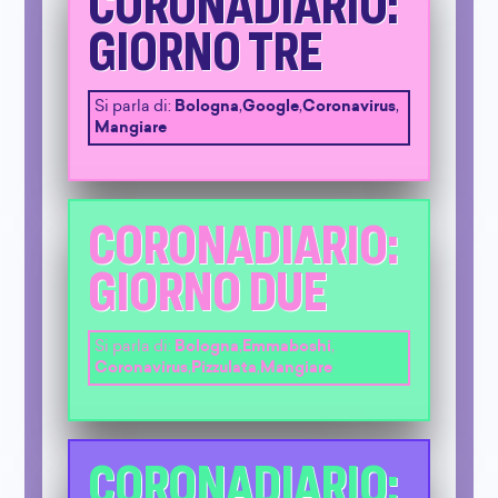
CORONADIARIO:
GIORNO TRE
Si parla di:
Bologna
,
Google
,
Coronavirus
,
Mangiare
CORONADIARIO:
GIORNO DUE
Si parla di:
Bologna
,
Emmaboshi
,
Coronavirus
,
Pizzulata
,
Mangiare
CORONADIARIO: