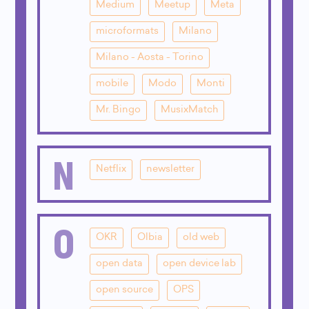
Medium
Meetup
Meta
microformats
Milano
Milano - Aosta - Torino
mobile
Modo
Monti
Mr. Bingo
MusixMatch
N
Netflix
newsletter
O
OKR
Olbia
old web
open data
open device lab
open source
OPS