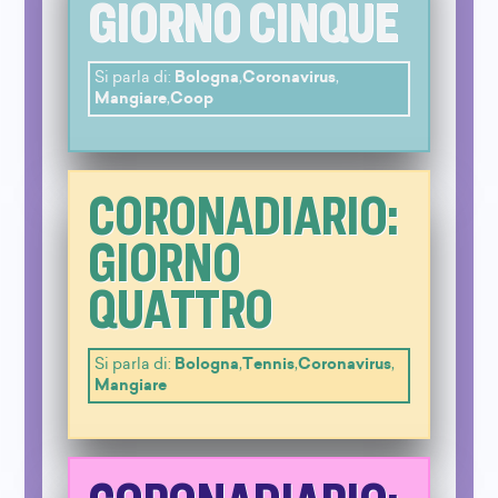
GIORNO CINQUE
Si parla di:
Bologna
,
Coronavirus
,
Mangiare
,
Coop
CORONADIARIO:
GIORNO
QUATTRO
Si parla di:
Bologna
,
Tennis
,
Coronavirus
,
Mangiare