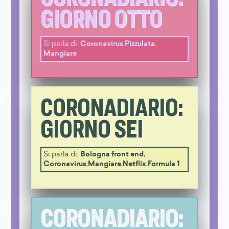
GIORNO OTTO
Si parla di:
Coronavirus
,
Pizzulata
,
Mangiare
CORONADIARIO:
GIORNO SEI
Si parla di:
Bologna front end
,
Coronavirus
,
Mangiare
,
Netflix
,
Formula 1
CORONADIARIO: