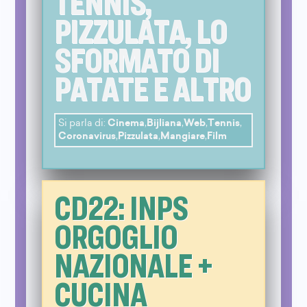
TENNIS,
PIZZULATA, LO
SFORMATO DI
PATATE E ALTRO
Si parla di:
Cinema
,
Bijliana
,
Web
,
Tennis
,
Coronavirus
,
Pizzulata
,
Mangiare
,
Film
CD22: INPS
ORGOGLIO
NAZIONALE +
CUCINA