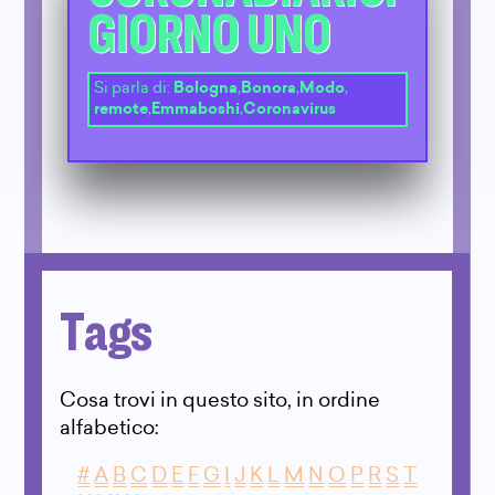
GIORNO UNO
Si parla di:
Bologna
,
Bonora
,
Modo
,
remote
,
Emmaboshi
,
Coronavirus
Tags
Cosa trovi in questo sito, in ordine
alfabetico:
#
A
B
C
D
E
F
G
I
J
K
L
M
N
O
P
R
S
T