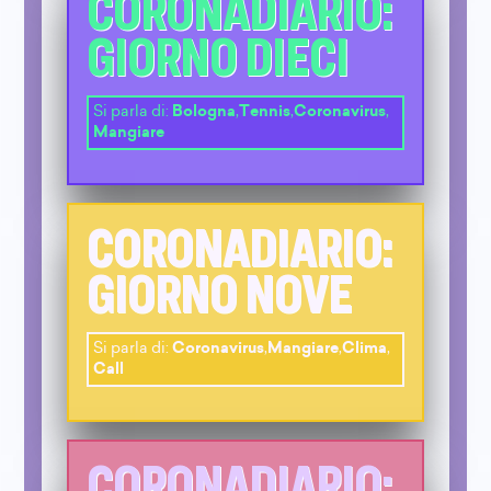
CORONADIARIO:
GIORNO DIECI
Si parla di:
Bologna
,
Tennis
,
Coronavirus
,
Mangiare
CORONADIARIO:
GIORNO NOVE
Si parla di:
Coronavirus
,
Mangiare
,
Clima
,
Call
CORONADIARIO: