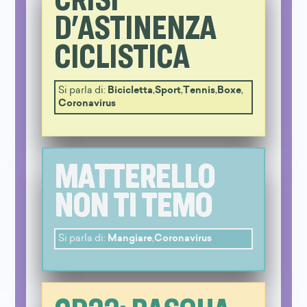
D'ASTINENZA
CICLISTICA
Si parla di:
Bicicletta
,
Sport
,
Tennis
,
Boxe
,
Coronavirus
MATTERELLO
NON TI TEMO
Si parla di:
Mangiare
,
Coronavirus