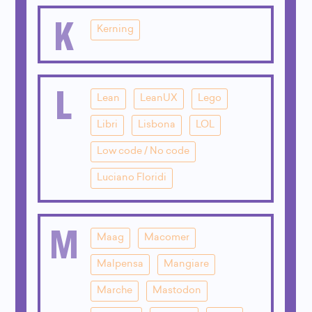
K
Kerning
L
Lean
LeanUX
Lego
Libri
Lisbona
LOL
Low code / No code
Luciano Floridi
M
Maag
Macomer
Malpensa
Mangiare
Marche
Mastodon