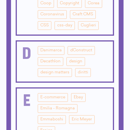
Coop
Copyright
Corea
Coronavirus
Craft CMS
CSS
css-day
Cuglieri
D
Danimarca
dConstruct
Decathlon
design
design matters
diritti
E
E-commerce
Ebay
Emilia - Romagna
Emmaboshi
Eric Meyer