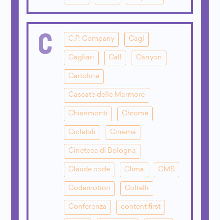
C
C.P. Company
Cagl
Cagliari
Call
Canyon
Cartoline
Cascate delle Marmore
Chiarimonti
Chrome
Ciclabili
Cinema
Cineteca di Bologna
Claude code
Clima
CMS
Codemotion
Coltelli
Conferenza
content first