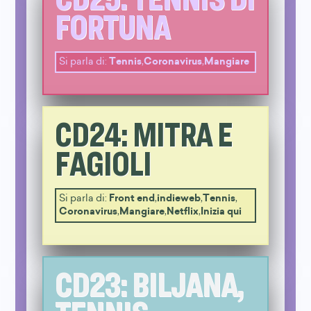
FORTUNA
Si parla di:
Tennis
,
Coronavirus
,
Mangiare
CD24: MITRA E
FAGIOLI
Si parla di:
Front end
,
indieweb
,
Tennis
,
Coronavirus
,
Mangiare
,
Netflix
,
Inizia qui
CD23: BILJANA,