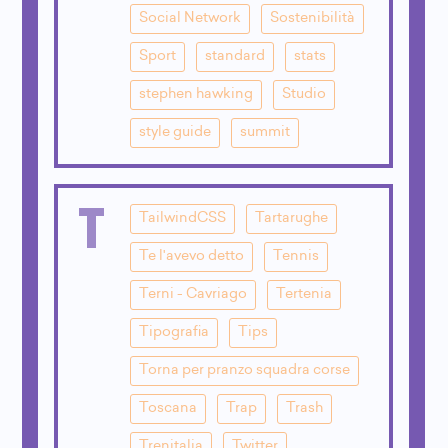
Social Network
Sostenibilità
Sport
standard
stats
stephen hawking
Studio
style guide
summit
T
TailwindCSS
Tartarughe
Te l'avevo detto
Tennis
Terni - Cavriago
Tertenia
Tipografia
Tips
Torna per pranzo squadra corse
Toscana
Trap
Trash
Trenitalia
Twitter