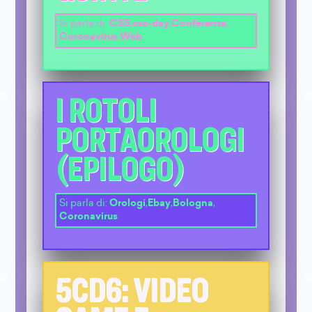
Si parla di:
CSS
,
css-day
,
Conferenza
,
Coronavirus
,
Web
I ROTOLI
PORTAOROLOGI
(EPILOGO)
Si parla di:
Orologi
,
Ebay
,
Bologna
,
Coronavirus
5CD6: VIDEO