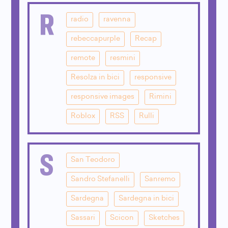
R
radio
ravenna
rebeccapurple
Recap
remote
resmini
Resolza in bici
responsive
responsive images
Rimini
Roblox
RSS
Rulli
S
San Teodoro
Sandro Stefanelli
Sanremo
Sardegna
Sardegna in bici
Sassari
Scicon
Sketches