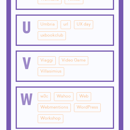
U
Umbria
url
UX day
uxbookclub
V
Viaggi
Video Game
Villasimius
W
w3c
Wahoo
Web
Webmentions
WordPress
Workshop