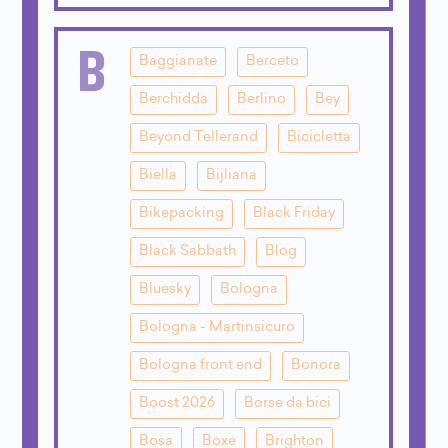
B
Baggianate
Berceto
Berchidda
Berlino
Bey
Beyond Tellerand
Bicicletta
Biella
Bijliana
Bikepacking
Black Friday
Black Sabbath
Blog
Bluesky
Bologna
Bologna - Martinsicuro
Bologna front end
Bonora
Boost 2026
Borse da bici
Bosa
Boxe
Brighton