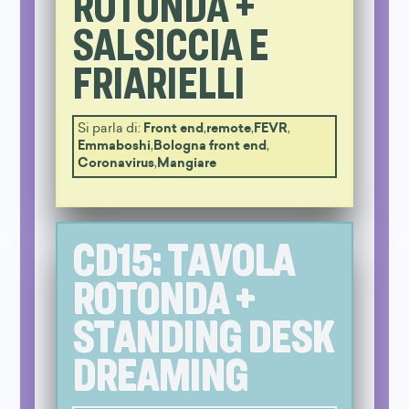
ROTONDA +
SALSICCIA E
FRIARIELLI
Si parla di:
Front end
,
remote
,
FEVR
,
Emmaboshi
,
Bologna front end
,
Coronavirus
,
Mangiare
CD15: TAVOLA
ROTONDA +
STANDING DESK
DREAMING