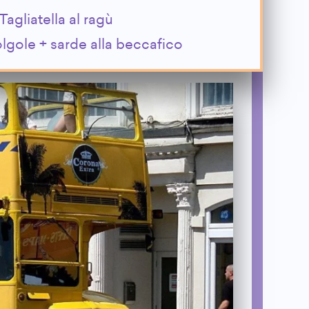
Tagliatella al ragù
lgole + sarde alla beccafico