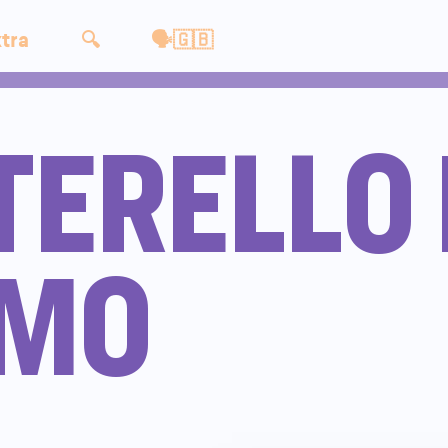
tra
🔍
🗣🇬🇧
TERELLO
EMO