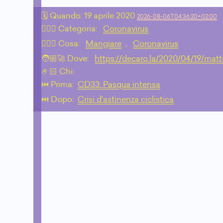
🗓 Quando:
19 aprile 2020
2026-08-06T04:36:20+02:00
🙇🏻‍♂️ Categoria:
Coronavirus
💁🏼‍♂️ Cosa:
Mangiare
,
Coronavirus
🧑🏼‍🚀 Dove:
https://decaro.la/2020/04/19/matt
🤌🏻 Chi:
⏮️ Prima:
CD33: Pasqua intensa
⏭️ Dopo:
Crisi d'astinenza ciclistica