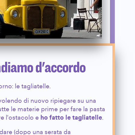
andiamo d'accordo
rno: le tagliatelle.
olendo di nuovo ripiegare su una
te le materie prime per fare la pasta
tre l'ostacolo e
ho fatto le tagliatelle
.
rdare (dopo una serata da