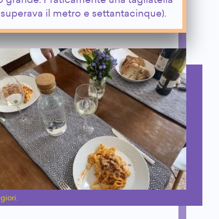
o grande. Praticamente una tagliatella
 superava il metro e settantacinque).
iori.