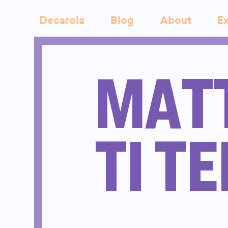
Decarola
Blog
About
Ex
MAT
TI T