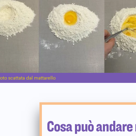
oto scattata dal mattarello
Cosa può andare