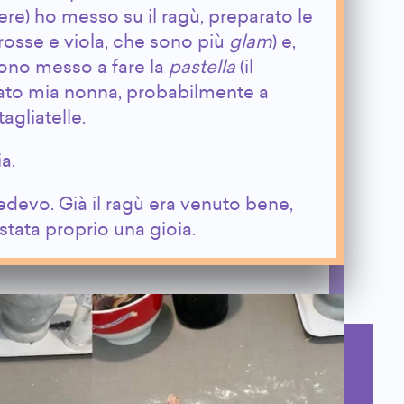
re) ho messo su il ragù, preparato le
(rosse e viola, che sono più
glam
) e,
sono messo a fare la
pastella
(il
ato mia nonna, probabilmente a
agliatelle.
ia.
devo. Già il ragù era venuto bene,
 stata proprio una gioia.