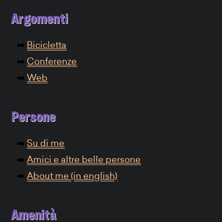
Argomenti
Bicicletta
Conferenze
Web
Persone
Su di me
Amici e altre belle persone
About me (in english)
Amenità