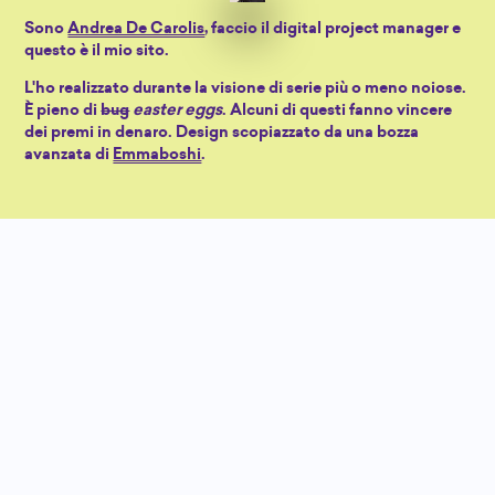
Sono
Andrea De Carolis
, faccio il digital project manager e
questo è il mio sito.
L'ho realizzato durante la visione di serie più o meno noiose.
È pieno di
bug
easter eggs
. Alcuni di questi fanno vincere
dei premi in denaro. Design scopiazzato da una bozza
avanzata di
Emmaboshi
.