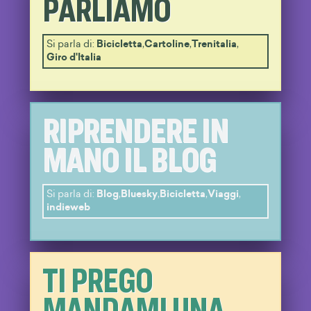
PARLIAMO
Si parla di:
Bicicletta
,
Cartoline
,
Trenitalia
,
Giro d'Italia
RIPRENDERE IN
MANO IL BLOG
Si parla di:
Blog
,
Bluesky
,
Bicicletta
,
Viaggi
,
indieweb
TI PREGO
MANDAMI UNA