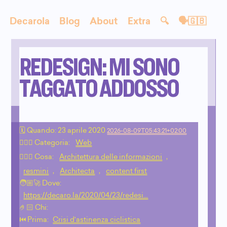
Decarola
Blog
About
Extra
🔍
🗣🇬🇧
REDESIGN: MI SONO
TAGGATO ADDOSSO
🗓 Quando:
23 aprile 2020
2026-08-09T05:43:21+02:00
🙇🏻‍♂️ Categoria:
Web
💁🏼‍♂️ Cosa:
Architettura delle informazioni
,
resmini
,
Architecta
,
content first
🧑🏼‍🚀 Dove:
https://decaro.la/2020/04/23/redesi…
🤌🏻 Chi:
⏮️ Prima:
Crisi d'astinenza ciclistica