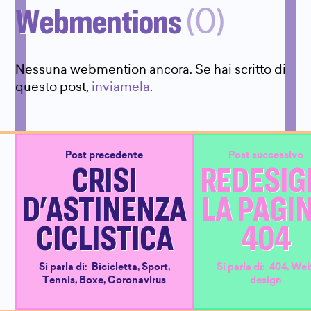
Webmentions
(0)
Nessuna webmention ancora. Se hai scritto di
questo post,
inviamela
.
Post precedente
Post successivo
CRISI
REDESIG
D'ASTINENZA
LA PAGI
CICLISTICA
404
Si parla di:
Bicicletta
,
Sport
,
Si parla di:
404
,
We
Tennis
,
Boxe
,
Coronavirus
design