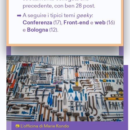
precedente, con ben 28 post.
A seguire i tipici temi
geeky
:
Conferenza
(17),
Front-end
e
web
(16)
e
Bologna
(12).
L'officina di Marie Kondo