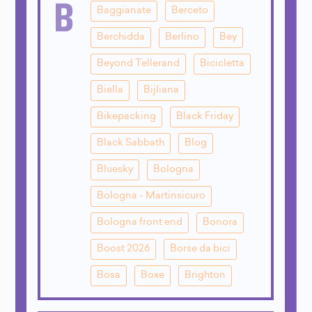
B
Baggianate
Berceto
Berchidda
Berlino
Bey
Beyond Tellerand
Bicicletta
Biella
Bijliana
Bikepacking
Black Friday
Black Sabbath
Blog
Bluesky
Bologna
Bologna - Martinsicuro
Bologna front end
Bonora
Boost 2026
Borse da bici
Bosa
Boxe
Brighton