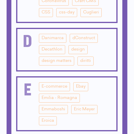
Coronavirus
Craft CMS
CSS
css-day
Cuglieri
D
Danimarca
dConstruct
Decathlon
design
design matters
diritti
E
E-commerce
Ebay
Emilia - Romagna
Emmaboshi
Eric Meyer
Eroica