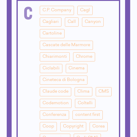
C
C.P. Company
Cagl
Cagliari
Call
Canyon
Cartoline
Cascate delle Marmore
Chiarimonti
Chrome
Ciclabili
Cinema
Cineteca di Bologna
Claude code
Clima
CMS
Codemotion
Coltelli
Conferenza
content first
Coop
Copyright
Corea