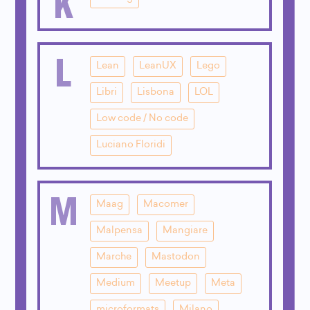
K
L
Lean
LeanUX
Lego
Libri
Lisbona
LOL
Low code / No code
Luciano Floridi
M
Maag
Macomer
Malpensa
Mangiare
Marche
Mastodon
Medium
Meetup
Meta
microformats
Milano