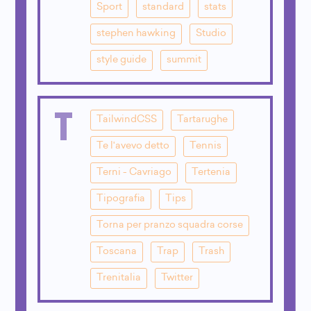
Sport
standard
stats
stephen hawking
Studio
style guide
summit
T
TailwindCSS
Tartarughe
Te l'avevo detto
Tennis
Terni - Cavriago
Tertenia
Tipografia
Tips
Torna per pranzo squadra corse
Toscana
Trap
Trash
Trenitalia
Twitter