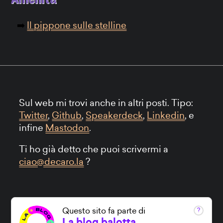
Il pippone sulle stelline
Sul web mi trovi anche in altri posti. Tipo:
Twitter
,
Github
,
Speakerdeck
,
Linkedin
, e
infine
Mastodon
.
Ti ho già detto che puoi scrivermi a
ciao@decaro.la
?