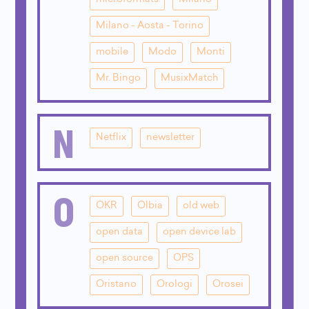
Milano - Aosta - Torino
mobile
Modo
Monti
Mr. Bingo
MusixMatch
N
Netflix
newsletter
O
OKR
Olbia
old web
open data
open device lab
open source
OPS
Oristano
Orologi
Orosei