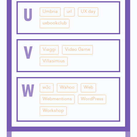
U
Umbria
url
UX day
uxbookclub
V
Viaggi
Video Game
Villasimius
W
w3c
Wahoo
Web
Webmentions
WordPress
Workshop