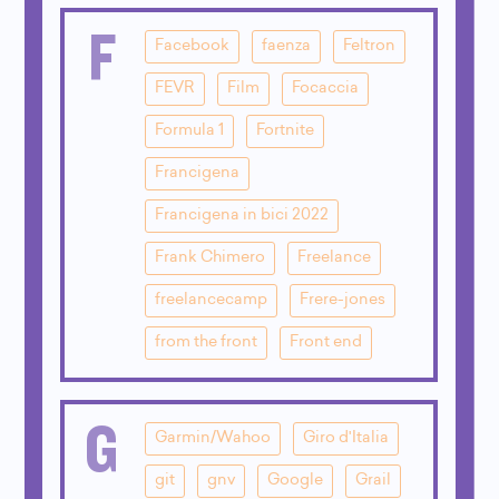
F
Facebook
faenza
Feltron
FEVR
Film
Focaccia
Formula 1
Fortnite
Francigena
Francigena in bici 2022
Frank Chimero
Freelance
freelancecamp
Frere-jones
from the front
Front end
G
Garmin/Wahoo
Giro d'Italia
git
gnv
Google
Grail