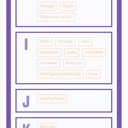
Gregge
Guadi
Guspinesa in bici
I
IAAD
Ichnusa
Idoli
Imprevisti
indie
indietech
indieweb
Inizia qui
Intelligenza artificiale
Ivrea
J
Jeremy Keith
Kerning