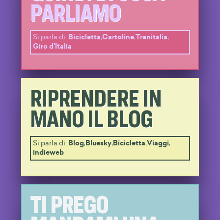
PARLIAMO
Si parla di:
Bicicletta
,
Cartoline
,
Trenitalia
,
Giro d'Italia
RIPRENDERE IN
MANO IL BLOG
Si parla di:
Blog
,
Bluesky
,
Bicicletta
,
Viaggi
,
indieweb
TI PREGO