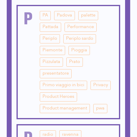
P
PA
Padova
palette
Pattada
Performance
Periplo
Periplo sardo
Piemonte
Pioggia
Pizzulata
Prato
presentatore
Primo viaggio in bici
Privacy
Product Heroes
Product management
pwa
R
radio
ravenna