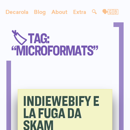
Decarola
Blog
About
Extra
🔍
🗣🇬🇧
🏷️ TAG:
“MICROFORMATS”
INDIEWEBIFY E
LA FUGA DA
SKAM