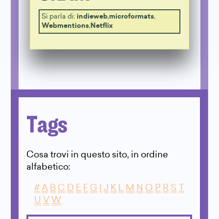
Si parla di:
indieweb
,
microformats
,
Webmentions
,
Netflix
Tags
Cosa trovi in questo sito, in ordine
alfabetico:
#
A
B
C
D
E
F
G
I
J
K
L
M
N
O
P
R
S
T
U
V
W