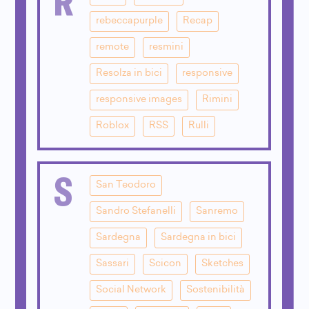
rebeccapurple
Recap
remote
resmini
Resolza in bici
responsive
responsive images
Rimini
Roblox
RSS
Rulli
S
San Teodoro
Sandro Stefanelli
Sanremo
Sardegna
Sardegna in bici
Sassari
Scicon
Sketches
Social Network
Sostenibilità