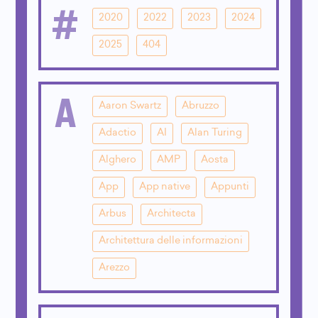
#
2020
2022
2023
2024
2025
404
A
Aaron Swartz
Abruzzo
Adactio
AI
Alan Turing
Alghero
AMP
Aosta
App
App native
Appunti
Arbus
Architecta
Architettura delle informazioni
Arezzo