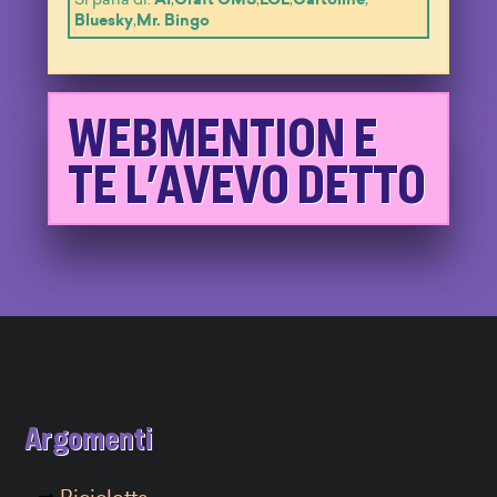
Si parla di:
AI
,
Craft CMS
,
LOL
,
Cartoline
,
Bluesky
,
Mr. Bingo
WEBMENTION E
TE L'AVEVO DETTO
Argomenti