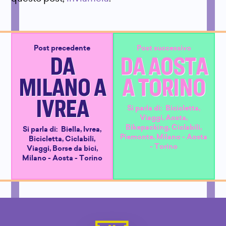
Post precedente
Post successivo
DA
DA AOSTA
MILANO A
A TORINO
IVREA
Si parla di:
Bicicletta
,
Viaggi
,
Aosta
,
Bikepacking
,
Ciclabili
,
Si parla di:
Biella
,
Ivrea
,
Piemonte
,
Milano - Aosta
Bicicletta
,
Ciclabili
,
- Torino
Viaggi
,
Borse da bici
,
Milano - Aosta - Torino