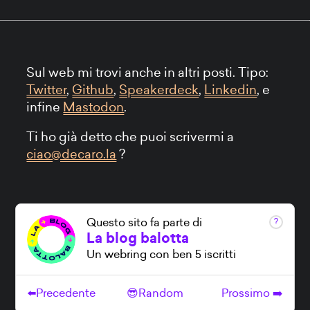
Sul web mi trovi anche in altri posti. Tipo:
Twitter
,
Github
,
Speakerdeck
,
Linkedin
, e
infine
Mastodon
.
Ti ho già detto che puoi scrivermi a
ciao@decaro.la
?