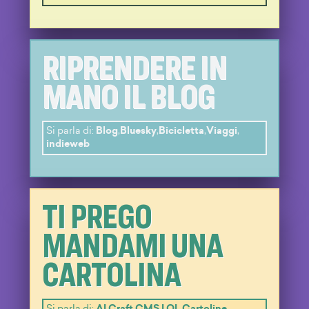
RIPRENDERE IN
MANO IL BLOG
Si parla di:
Blog
,
Bluesky
,
Bicicletta
,
Viaggi
,
indieweb
TI PREGO
MANDAMI UNA
CARTOLINA