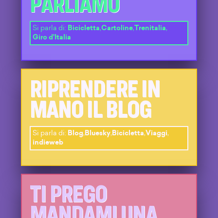
PARLIAMO
Si parla di:
Bicicletta
,
Cartoline
,
Trenitalia
,
Giro d'Italia
RIPRENDERE IN
MANO IL BLOG
Si parla di:
Blog
,
Bluesky
,
Bicicletta
,
Viaggi
,
indieweb
TI PREGO
MANDAMI UNA