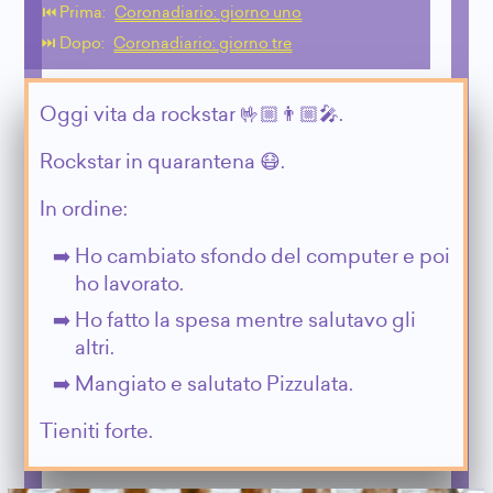
⏮️ Prima:
Coronadiario: giorno uno
⏭️ Dopo:
Coronadiario: giorno tre
Oggi vita da rockstar 🤟🏼👨🏼‍🎤.
Rockstar in quarantena 😷.
In ordine:
Ho cambiato sfondo del computer e poi
ho lavorato.
Ho fatto la spesa mentre salutavo gli
altri.
Mangiato e salutato Pizzulata.
Tieniti forte.