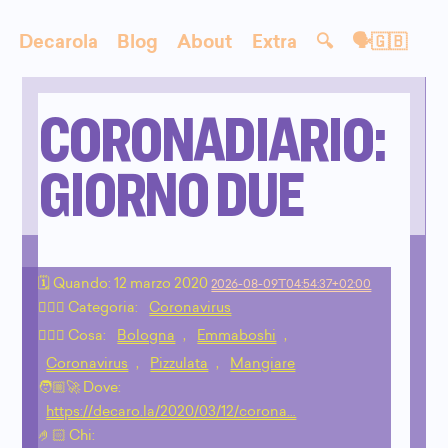
Decarola
Blog
About
Extra
🔍
🗣🇬🇧
CORONADIARIO:
GIORNO DUE
🗓 Quando:
12 marzo 2020
2026-08-09T04:54:37+02:00
🙇🏻‍♂️ Categoria:
Coronavirus
💁🏼‍♂️ Cosa:
Bologna
,
Emmaboshi
,
Coronavirus
,
Pizzulata
,
Mangiare
🧑🏼‍🚀 Dove:
https://decaro.la/2020/03/12/corona…
🤌🏻 Chi: