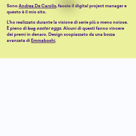
Sono
Andrea De Carolis
, faccio il digital project manager e
questo è il mio sito.
L'ho realizzato durante la visione di serie più o meno noiose.
È pieno di
bug
easter eggs
. Alcuni di questi fanno vincere
dei premi in denaro. Design scopiazzato da una bozza
avanzata di
Emmaboshi
.