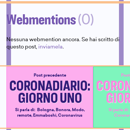
Webmentions
(0)
Nessuna webmention ancora. Se hai scritto di
questo post,
inviamela
.
Post precedente
Post
CORONADIARIO:
CORON
GIORNO UNO
GIO
Si parla di:
Bologna
,
Bonora
,
Modo
,
Si parla di
remote
,
Emmaboshi
,
Coronavirus
Coronav