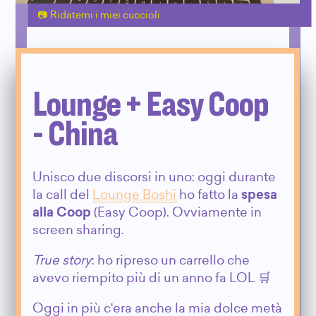
Ridatemi i miei cuccioli.
Lounge + Easy Coop
- China
Unisco due discorsi in uno: oggi durante
la call del
Lounge Boshi
ho fatto la
spesa
alla Coop
(Easy Coop). Ovviamente in
screen sharing.
True story
: ho ripreso un carrello che
avevo riempito più di un anno fa LOL 🛒
Oggi in più c'era anche la mia dolce metà