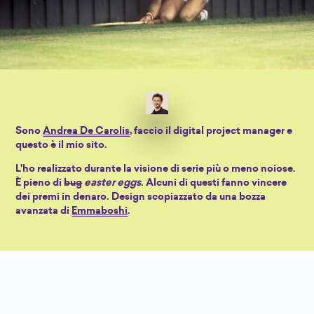
Sono
Andrea De Carolis
, faccio il digital project manager e
questo è il mio sito.
L'ho realizzato durante la visione di serie più o meno noiose.
È pieno di
bug
easter eggs
. Alcuni di questi fanno vincere
dei premi in denaro. Design scopiazzato da una bozza
avanzata di
Emmaboshi
.