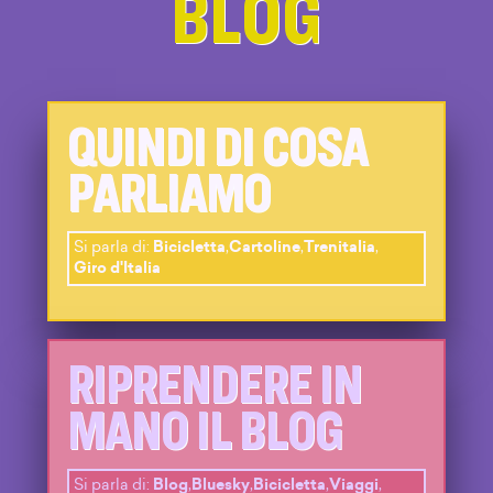
BLOG
QUINDI DI COSA
PARLIAMO
Si parla di:
Bicicletta
,
Cartoline
,
Trenitalia
,
Giro d'Italia
RIPRENDERE IN
MANO IL BLOG
Si parla di:
Blog
,
Bluesky
,
Bicicletta
,
Viaggi
,