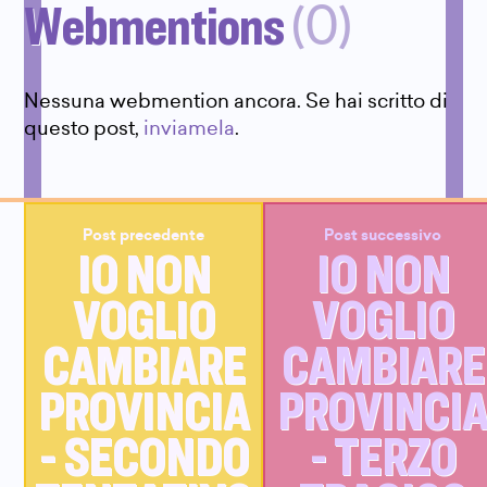
Webmentions
(0)
Nessuna webmention ancora. Se hai scritto di
questo post,
inviamela
.
Post precedente
Post successivo
IO NON
IO NON
VOGLIO
VOGLIO
CAMBIARE
CAMBIARE
PROVINCIA
PROVINCI
- SECONDO
- TERZO