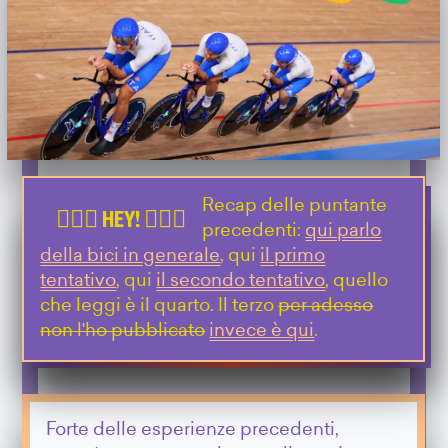
Recap delle puntante
precedenti:
qui parlo
della bici in generale
, qui
il primo
tentativo
, qui
il secondo tentativo
, quello
che leggi è il quarto. Il terzo
per adesso
non l'ho pubblicato
invece è qui
.
Forte delle esperienze precedenti,