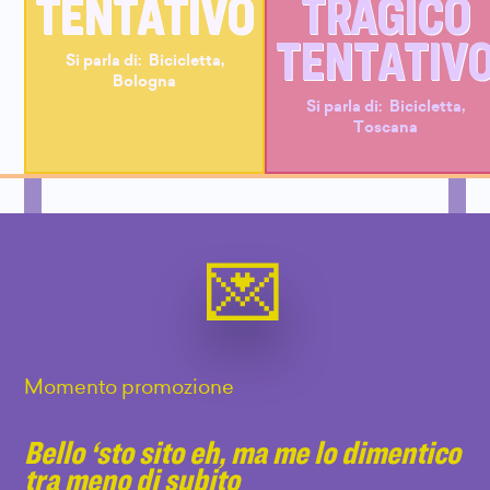
TENTATIVO
TRAGICO
TENTATIV
Si parla di:
Bicicletta
,
Bologna
Si parla di:
Bicicletta
,
Toscana
Momento promozione
Bello ‘sto sito eh, ma me lo dimentico
tra meno di subito