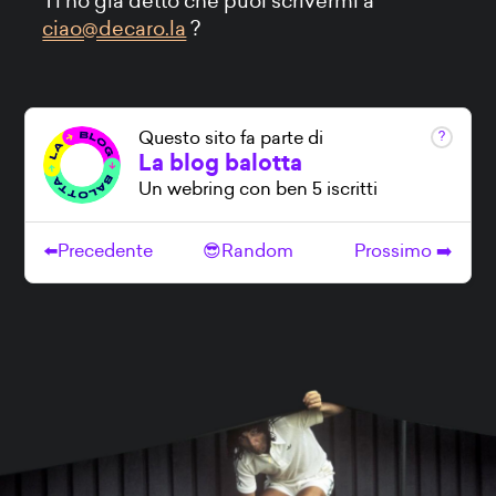
Ti ho già detto che puoi scrivermi a
ciao@decaro.la
?