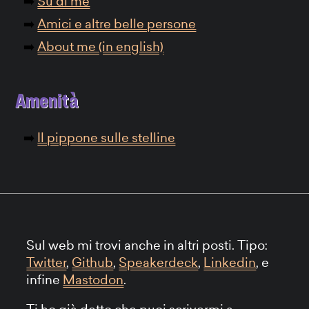
Su di me
Amici e altre belle persone
About me (in english)
Amenità
Il pippone sulle stelline
Sul web mi trovi anche in altri posti. Tipo:
Twitter
,
Github
,
Speakerdeck
,
Linkedin
, e
infine
Mastodon
.