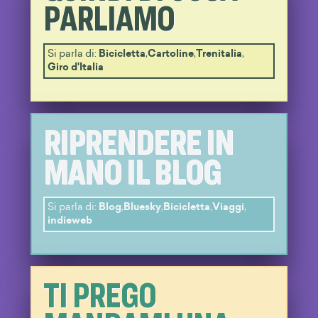
PARLIAMO
Si parla di:
Bicicletta
,
Cartoline
,
Trenitalia
,
Giro d'Italia
RIPRENDERE IN
MANO IL BLOG
Si parla di:
Blog
,
Bluesky
,
Bicicletta
,
Viaggi
,
indieweb
TI PREGO