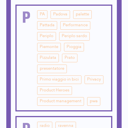
P
PA
Padova
palette
Pattada
Performance
Periplo
Periplo sardo
Piemonte
Pioggia
Pizzulata
Prato
presentatore
Primo viaggio in bici
Privacy
Product Heroes
Product management
pwa
R
radio
ravenna