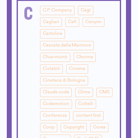
C
C.P. Company
Cagl
Cagliari
Call
Canyon
Cartoline
Cascate delle Marmore
Chiarimonti
Chrome
Ciclabili
Cinema
Cineteca di Bologna
Claude code
Clima
CMS
Codemotion
Coltelli
Conferenza
content first
Coop
Copyright
Corea