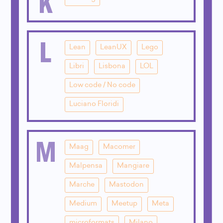
K
L
Lean
LeanUX
Lego
Libri
Lisbona
LOL
Low code / No code
Luciano Floridi
M
Maag
Macomer
Malpensa
Mangiare
Marche
Mastodon
Medium
Meetup
Meta
microformats
Milano