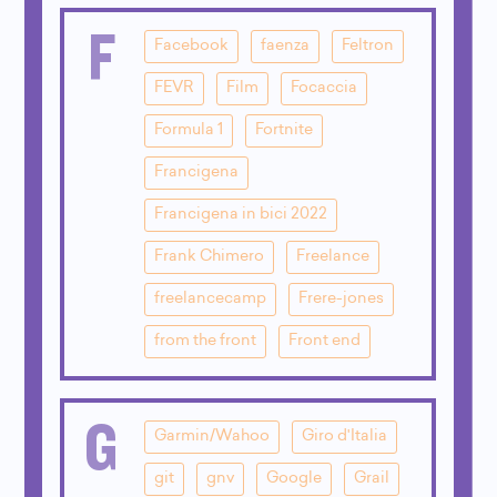
F
Facebook
faenza
Feltron
FEVR
Film
Focaccia
Formula 1
Fortnite
Francigena
Francigena in bici 2022
Frank Chimero
Freelance
freelancecamp
Frere-jones
from the front
Front end
G
Garmin/Wahoo
Giro d'Italia
git
gnv
Google
Grail