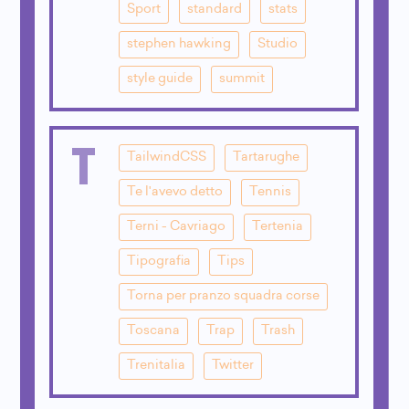
Sport
standard
stats
stephen hawking
Studio
style guide
summit
T
TailwindCSS
Tartarughe
Te l'avevo detto
Tennis
Terni - Cavriago
Tertenia
Tipografia
Tips
Torna per pranzo squadra corse
Toscana
Trap
Trash
Trenitalia
Twitter