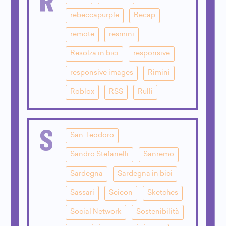
rebeccapurple
Recap
remote
resmini
Resolza in bici
responsive
responsive images
Rimini
Roblox
RSS
Rulli
S
San Teodoro
Sandro Stefanelli
Sanremo
Sardegna
Sardegna in bici
Sassari
Scicon
Sketches
Social Network
Sostenibilità