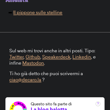
Il pippone sulle stelline
Sul web mi trovi anche in altri posti. Tipo:
Twitter
,
Github
,
Speakerdeck
,
Linkedin
, e
infine
Mastodon
.
Ti ho già detto che puoi scrivermi a
ciao@decaro.la
?