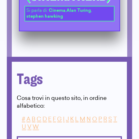
Si parla di:
Cinema
,
Alan Turing
,
stephen hawking
Tags
Cosa trovi in questo sito, in ordine
alfabetico:
#
A
B
C
D
E
F
G
I
J
K
L
M
N
O
P
R
S
T
U
V
W