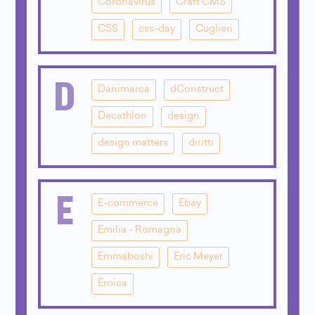
Coronavirus
Craft CMS
CSS
css-day
Cuglieri
D
Danimarca
dConstruct
Decathlon
design
design matters
diritti
E
E-commerce
Ebay
Emilia - Romagna
Emmaboshi
Eric Meyer
Eroica