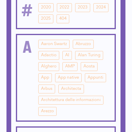
#
2020
2022
2023
2024
2025
404
A
Aaron Swartz
Abruzzo
Adactio
AI
Alan Turing
Alghero
AMP
Aosta
App
App native
Appunti
Arbus
Architecta
Architettura delle informazioni
Arezzo