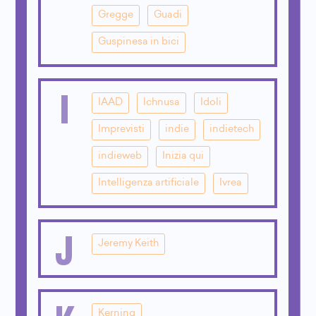
Gregge
Guadi
Guspinesa in bici
I
IAAD
Ichnusa
Idoli
Imprevisti
indie
indietech
indieweb
Inizia qui
Intelligenza artificiale
Ivrea
J
Jeremy Keith
Kerning