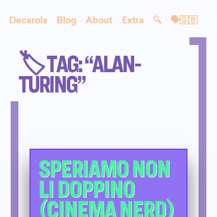
Decarola
Blog
About
Extra
🔍
🗣🇬🇧
🏷️ TAG: “ALAN-
TURING”
SPERIAMO NON
LI DOPPINO
(CINEMA NERD)