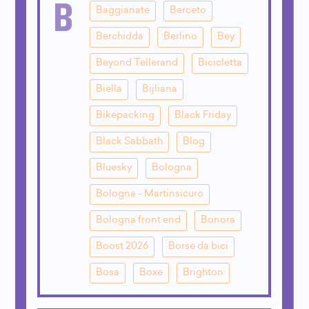
B
Baggianate
Berceto
Berchidda
Berlino
Bey
Beyond Tellerand
Bicicletta
Biella
Bijliana
Bikepacking
Black Friday
Black Sabbath
Blog
Bluesky
Bologna
Bologna - Martinsicuro
Bologna front end
Bonora
Boost 2026
Borse da bici
Bosa
Boxe
Brighton