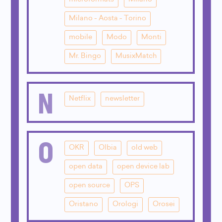
Milano - Aosta - Torino
mobile
Modo
Monti
Mr. Bingo
MusixMatch
N
Netflix
newsletter
O
OKR
Olbia
old web
open data
open device lab
open source
OPS
Oristano
Orologi
Orosei