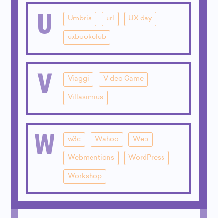
U
Umbria
url
UX day
uxbookclub
V
Viaggi
Video Game
Villasimius
W
w3c
Wahoo
Web
Webmentions
WordPress
Workshop