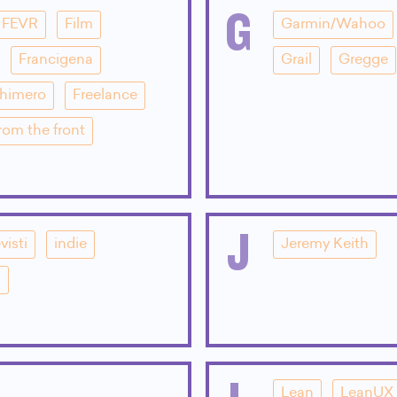
G
FEVR
Film
Garmin/Wahoo
Francigena
Grail
Gregge
Chimero
Freelance
rom the front
J
visti
indie
Jeremy Keith
i
Lean
LeanUX