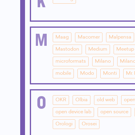
K
M
Maag
Macomer
Malpensa
Mastodon
Medium
Meetup
microformats
Milano
Milano
mobile
Modo
Monti
Mr.
O
OKR
Olbia
old web
open
open device lab
open source
Orologi
Orosei