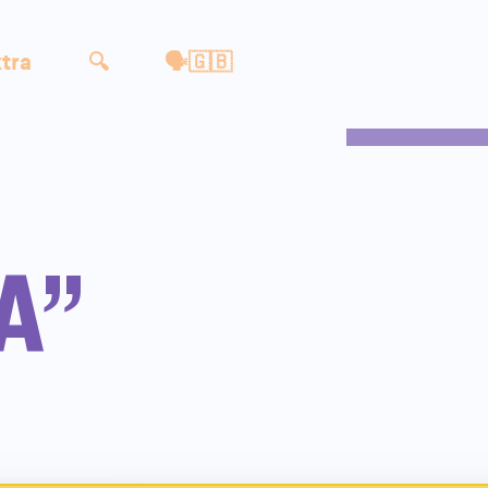
tra
🔍
🗣🇬🇧
A”