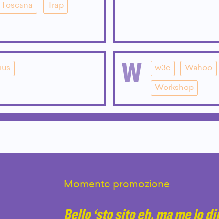
Toscana
Trap
W
ius
w3c
Wahoo
Workshop
Momento promozione
Bello ‘sto sito eh, ma me lo d