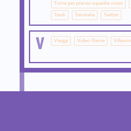
Torna per pranzo squadra corse
Trash
Trenitalia
Twitter
V
Viaggi
Video Game
Villasim