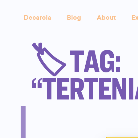
Decarola
Blog
About
Ex
🏷️ TAG:
“TERTENI