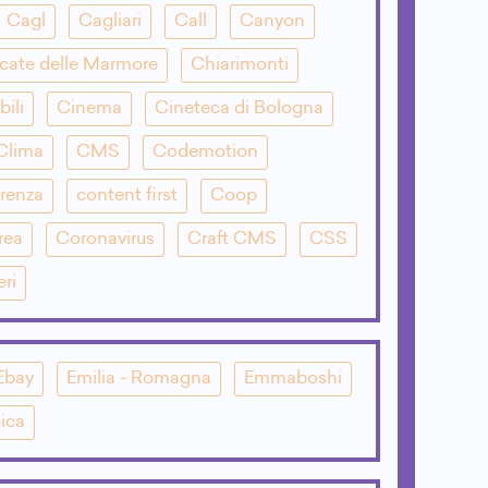
Cagl
Cagliari
Call
Canyon
cate delle Marmore
Chiarimonti
bili
Cinema
Cineteca di Bologna
Clima
CMS
Codemotion
renza
content first
Coop
rea
Coronavirus
Craft CMS
CSS
eri
Ebay
Emilia - Romagna
Emmaboshi
ica