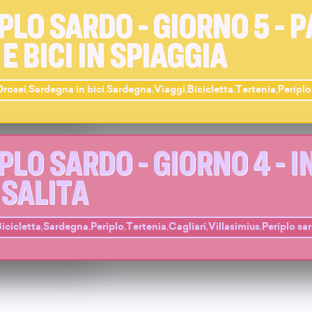
PLO SARDO - GIORNO 5 - P
 E BICI IN SPIAGGIA
Orosei
,
Sardegna in bici
,
Sardegna
,
Viaggi
,
Bicicletta
,
Tertenia
,
Periplo
PLO SARDO - GIORNO 4 - I
ISALITA
icicletta
,
Sardegna
,
Periplo
,
Tertenia
,
Cagliari
,
Villasimius
,
Periplo sa