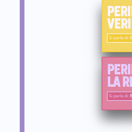
PERI
VERI
Si parla di:
PERI
LA R
Si parla di:
B