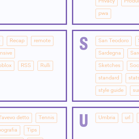
Privacy
Produ
pwa
S
e
Recap
remote
San Teodoro
nsive
Sardegna
Sar
oblox
RSS
Rulli
Sketches
Soc
standard
stat
style guide
su
U
l'avevo detto
Tennis
Umbria
url
pografia
Tips