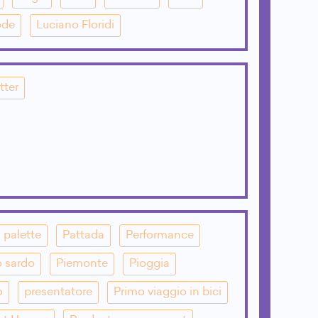
ode
Luciano Floridi
tter
palette
Pattada
Performance
o sardo
Piemonte
Pioggia
o
presentatore
Primo viaggio in bici