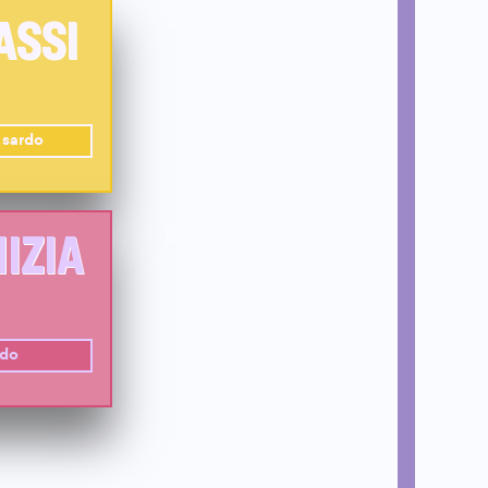
ASSI
 sardo
NIZIA
rdo