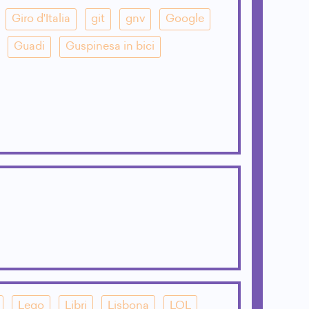
Giro d'Italia
git
gnv
Google
Guadi
Guspinesa in bici
Lego
Libri
Lisbona
LOL