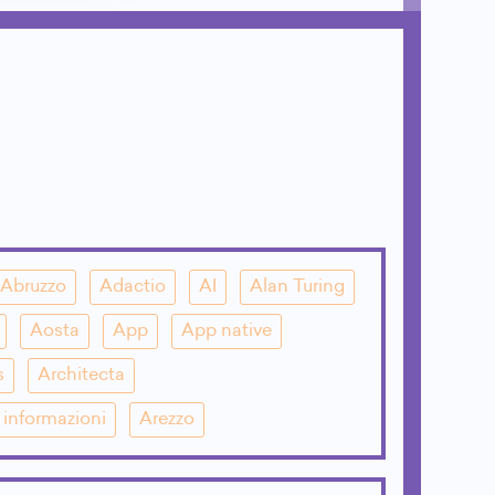
Abruzzo
Adactio
AI
Alan Turing
Aosta
App
App native
s
Architecta
e informazioni
Arezzo