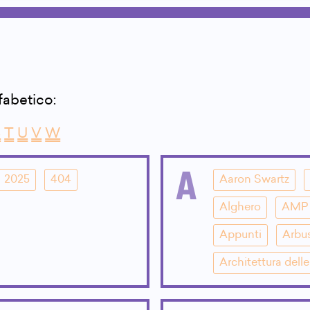
lfabetico:
S
T
U
V
W
A
2025
404
Aaron Swartz
Alghero
AMP
Appunti
Arbu
Architettura dell