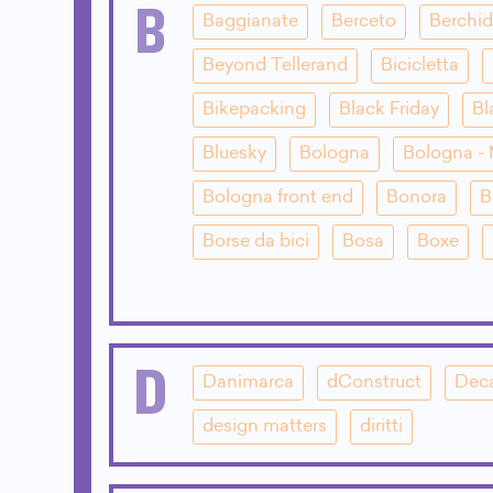
B
Baggianate
Berceto
Berchi
Beyond Tellerand
Bicicletta
Bikepacking
Black Friday
Bl
Bluesky
Bologna
Bologna - 
Bologna front end
Bonora
B
Borse da bici
Bosa
Boxe
D
Danimarca
dConstruct
Dec
design matters
diritti