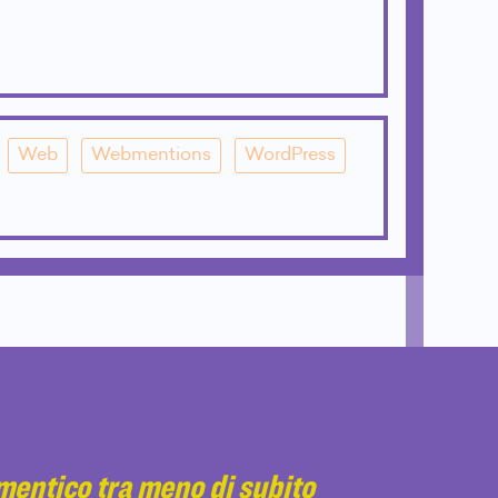
Web
Webmentions
WordPress
imentico tra meno di subito