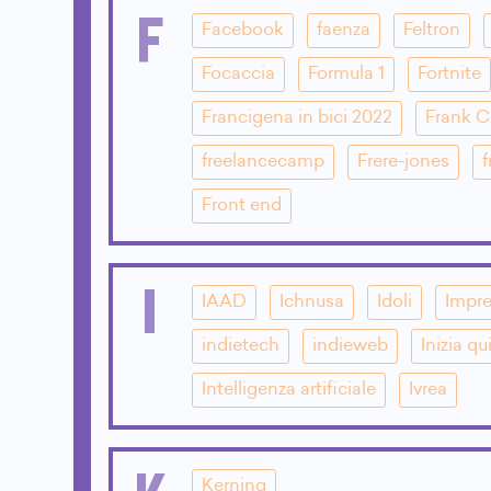
F
Facebook
faenza
Feltron
Focaccia
Formula 1
Fortnite
Francigena in bici 2022
Frank 
freelancecamp
Frere-jones
f
Front end
I
IAAD
Ichnusa
Idoli
Impre
indietech
indieweb
Inizia qu
Intelligenza artificiale
Ivrea
Kerning