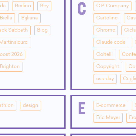
C
dda
Berlino
Bey
C.P. Company
Biella
Bijliana
Cartoline
Cas
ack Sabbath
Blog
Chrome
Cicla
Martinsicuro
Claude code
oost 2026
Coltelli
Confe
Brighton
Copyright
Co
css-day
Cugli
E
athlon
design
E-commerce
Eric Meyer
Ero