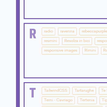
R
radio
ravenna
rebeccapurpl
resmini
Resolza in bici
respo
responsive images
Rimini
R
T
TailwindCSS
Tartarughe
Te 
Terni - Cavriago
Tertenia
Ti