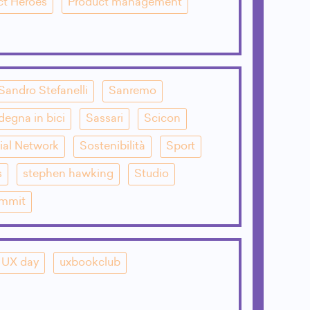
ct Heroes
Product management
Sandro Stefanelli
Sanremo
degna in bici
Sassari
Scicon
ial Network
Sostenibilità
Sport
s
stephen hawking
Studio
mmit
UX day
uxbookclub