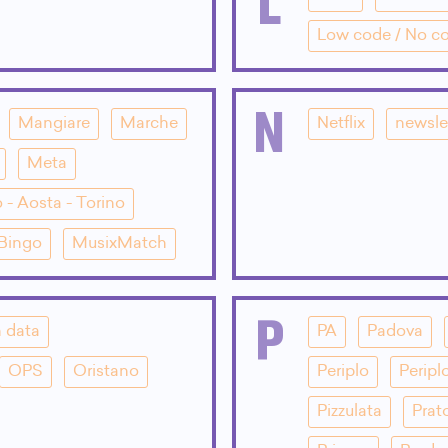
L
Low code / No c
N
Mangiare
Marche
Netflix
newsle
Meta
 - Aosta - Torino
 Bingo
MusixMatch
P
 data
PA
Padova
OPS
Oristano
Periplo
Peripl
Pizzulata
Prat