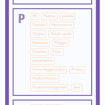
P
PA
Padova
palette
Pattada
Performance
Periplo
Periplo sardo
Piemonte
Pioggia
Pizzulata
Prato
presentatore
Primo viaggio in bici
Privacy
Product Heroes
Product management
pwa