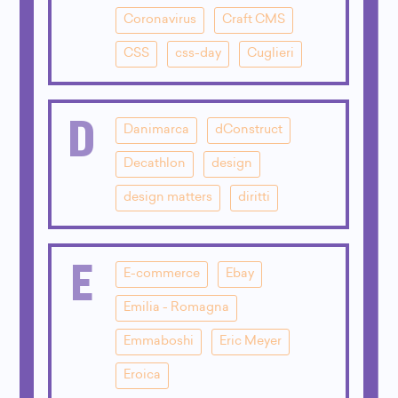
Coronavirus
Craft CMS
CSS
css-day
Cuglieri
D
Danimarca
dConstruct
Decathlon
design
design matters
diritti
E
E-commerce
Ebay
Emilia - Romagna
Emmaboshi
Eric Meyer
Eroica