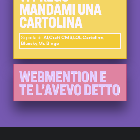
MANDAMI UNA
CARTOLINA
Si parla di:
AI
,
Craft CMS
,
LOL
,
Cartoline
,
Bluesky
,
Mr. Bingo
WEBMENTION E
TE L'AVEVO DETTO