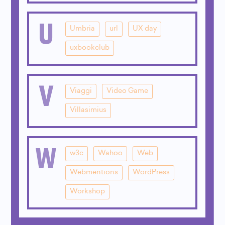
U
Umbria
url
UX day
uxbookclub
V
Viaggi
Video Game
Villasimius
W
w3c
Wahoo
Web
Webmentions
WordPress
Workshop