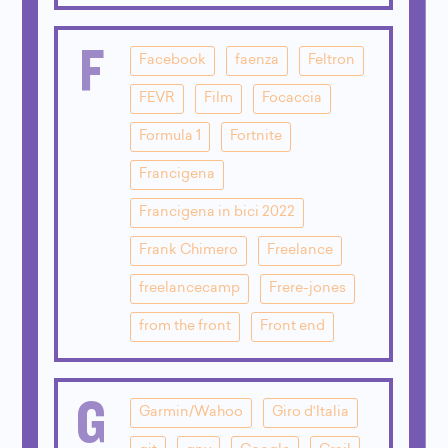
F
Facebook
faenza
Feltron
FEVR
Film
Focaccia
Formula 1
Fortnite
Francigena
Francigena in bici 2022
Frank Chimero
Freelance
freelancecamp
Frere-jones
from the front
Front end
G
Garmin/Wahoo
Giro d'Italia