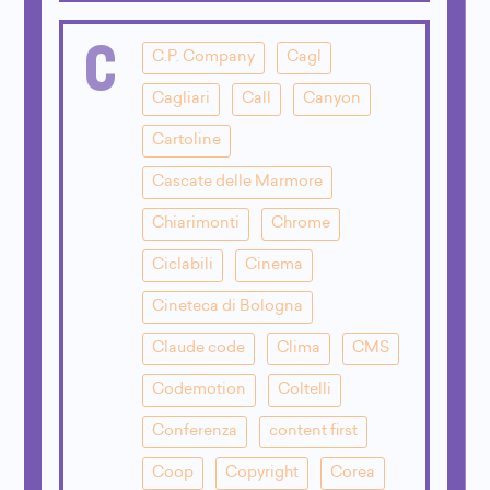
C
C.P. Company
Cagl
Cagliari
Call
Canyon
Cartoline
Cascate delle Marmore
Chiarimonti
Chrome
Ciclabili
Cinema
Cineteca di Bologna
Claude code
Clima
CMS
Codemotion
Coltelli
Conferenza
content first
Coop
Copyright
Corea