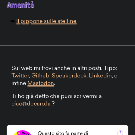
Amenità
Il pippone sulle stelline
Sul web mi trovi anche in altri posti. Tipo:
Twitter
,
Github
,
Speakerdeck
,
Linkedin
, e
infine
Mastodon
.
Ti ho già detto che puoi scrivermi a
ciao@decaro.la
?