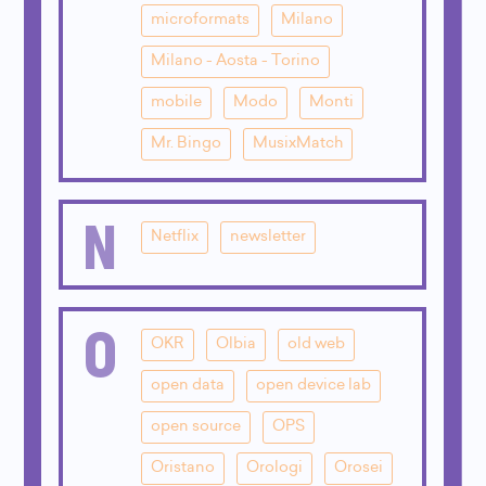
microformats
Milano
Milano - Aosta - Torino
mobile
Modo
Monti
Mr. Bingo
MusixMatch
N
Netflix
newsletter
O
OKR
Olbia
old web
open data
open device lab
open source
OPS
Oristano
Orologi
Orosei