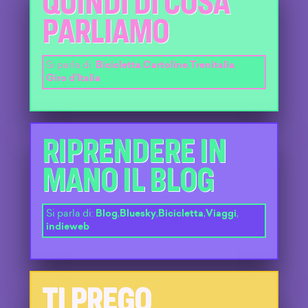
QUINDI DI COSA
PARLIAMO
Si parla di:
Bicicletta
,
Cartoline
,
Trenitalia
,
Giro d'Italia
RIPRENDERE IN
MANO IL BLOG
Si parla di:
Blog
,
Bluesky
,
Bicicletta
,
Viaggi
,
indieweb
TI PREGO