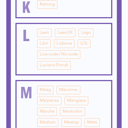
K
Kerning
L
Lean
LeanUX
Lego
Libri
Lisbona
LOL
Low code / No code
Luciano Floridi
M
Maag
Macomer
Malpensa
Mangiare
Marche
Mastodon
Medium
Meetup
Meta