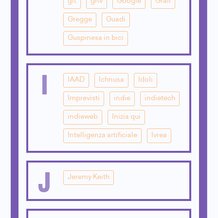
git
gnv
Google
Grail
Gregge
Guadi
Guspinesa in bici
I
IAAD
Ichnusa
Idoli
Imprevisti
indie
indietech
indieweb
Inizia qui
Intelligenza artificiale
Ivrea
J
Jeremy Keith