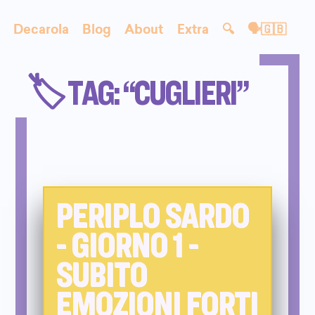
Decarola
Blog
About
Extra
🔍
🗣🇬🇧
🏷️ TAG: “CUGLIERI”
PERIPLO SARDO
- GIORNO 1 -
SUBITO
EMOZIONI FORTI