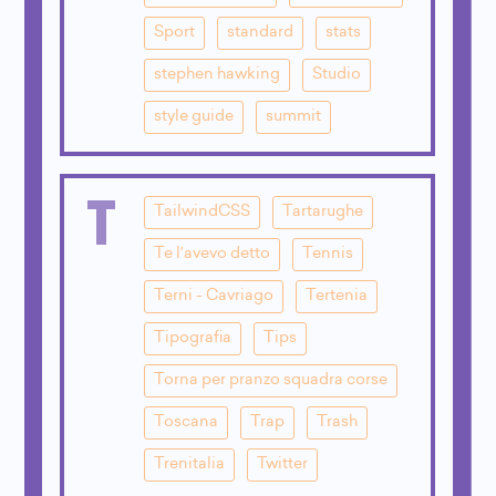
Sport
standard
stats
stephen hawking
Studio
style guide
summit
T
TailwindCSS
Tartarughe
Te l'avevo detto
Tennis
Terni - Cavriago
Tertenia
Tipografia
Tips
Torna per pranzo squadra corse
Toscana
Trap
Trash
Trenitalia
Twitter