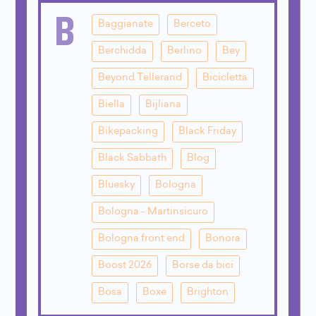
B
Baggianate
Berceto
Berchidda
Berlino
Bey
Beyond Tellerand
Bicicletta
Biella
Bijliana
Bikepacking
Black Friday
Black Sabbath
Blog
Bluesky
Bologna
Bologna - Martinsicuro
Bologna front end
Bonora
Boost 2026
Borse da bici
Bosa
Boxe
Brighton