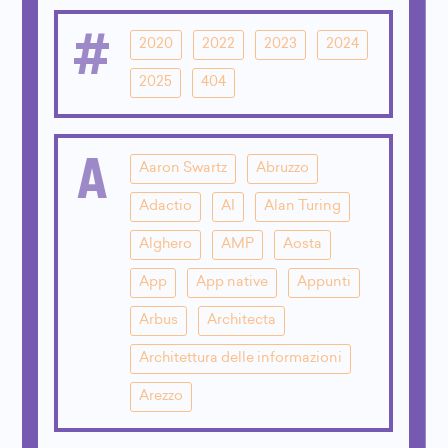
#
2020
2022
2023
2024
2025
404
A
Aaron Swartz
Abruzzo
Adactio
AI
Alan Turing
Alghero
AMP
Aosta
App
App native
Appunti
Arbus
Architecta
Architettura delle informazioni
Arezzo