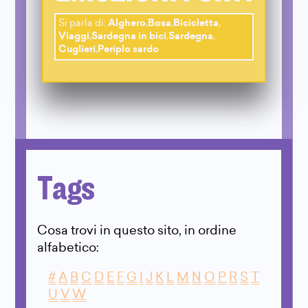
Si parla di:
Alghero
,
Bosa
,
Bicicletta
,
Viaggi
,
Sardegna in bici
,
Sardegna
,
Cuglieri
,
Periplo sardo
Tags
Cosa trovi in questo sito, in ordine
alfabetico:
#
A
B
C
D
E
F
G
I
J
K
L
M
N
O
P
R
S
T
U
V
W