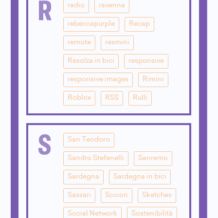
R
radio
ravenna
rebeccapurple
Recap
remote
resmini
Resolza in bici
responsive
responsive images
Rimini
Roblox
RSS
Rulli
S
San Teodoro
Sandro Stefanelli
Sanremo
Sardegna
Sardegna in bici
Sassari
Scicon
Sketches
Social Network
Sostenibilità