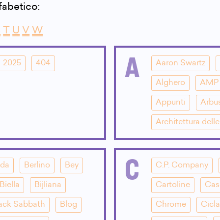
lfabetico:
S
T
U
V
W
A
2025
404
Aaron Swartz
Alghero
AMP
Appunti
Arbu
Architettura dell
C
dda
Berlino
Bey
C.P. Company
Biella
Bijliana
Cartoline
Cas
ack Sabbath
Blog
Chrome
Cicla