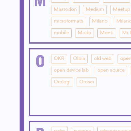
Mastodon
Medium
Meetup
microformats
Milano
Milano
mobile
Modo
Monti
Mr.
O
OKR
Olbia
old web
open
open device lab
open source
Orologi
Orosei