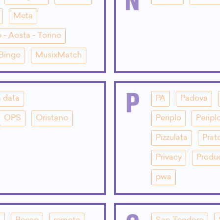
Meta
 - Aosta - Torino
 Bingo
MusixMatch
P
 data
PA
Padova
OPS
Oristano
Periplo
Peripl
Pizzulata
Prat
Privacy
Produ
pwa