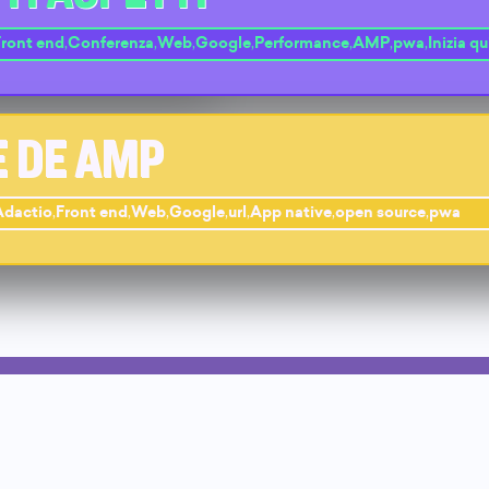
Front end
,
Conferenza
,
Web
,
Google
,
Performance
,
AMP
,
pwa
,
Inizia qu
E DE AMP
Adactio
,
Front end
,
Web
,
Google
,
url
,
App native
,
open source
,
pwa