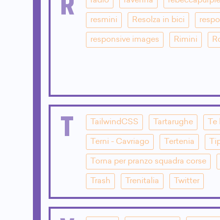
R
radio
ravenna
rebeccapurpl
resmini
Resolza in bici
respo
responsive images
Rimini
R
T
TailwindCSS
Tartarughe
Te 
Terni - Cavriago
Tertenia
Ti
Torna per pranzo squadra corse
Trash
Trenitalia
Twitter