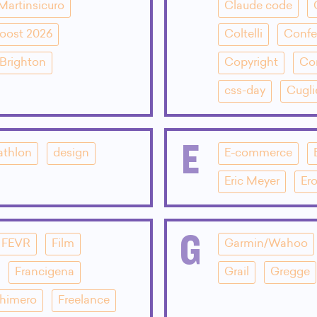
Martinsicuro
Claude code
oost 2026
Coltelli
Confe
Brighton
Copyright
Co
css-day
Cugli
E
athlon
design
E-commerce
Eric Meyer
Ero
G
FEVR
Film
Garmin/Wahoo
Francigena
Grail
Gregge
Chimero
Freelance