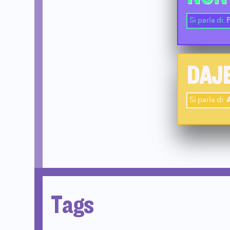
Si parla di:
DAJ
Si parla di:
Tags