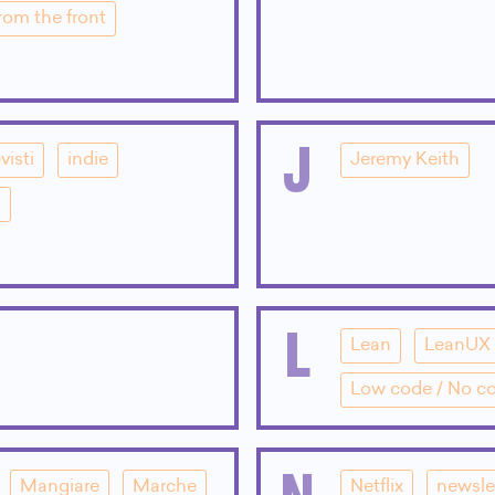
rom the front
J
visti
indie
Jeremy Keith
i
L
Lean
LeanUX
Low code / No c
N
Mangiare
Marche
Netflix
newsle