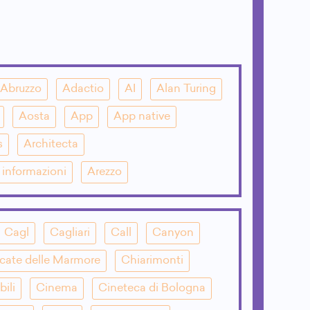
Abruzzo
Adactio
AI
Alan Turing
Aosta
App
App native
s
Architecta
e informazioni
Arezzo
Cagl
Cagliari
Call
Canyon
cate delle Marmore
Chiarimonti
bili
Cinema
Cineteca di Bologna