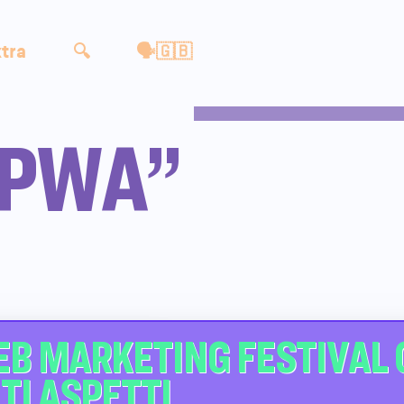
tra
🔍
🗣🇬🇧
 “PWA”
EB MARKETING FESTIVAL
TI ASPETTI