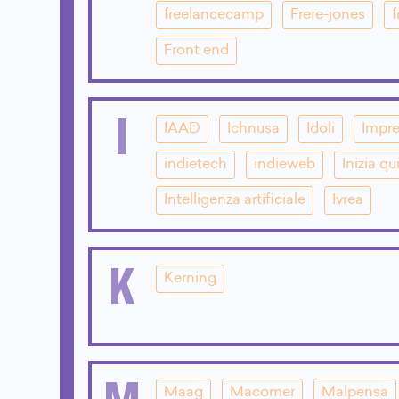
freelancecamp
Frere-jones
f
Front end
I
IAAD
Ichnusa
Idoli
Impre
indietech
indieweb
Inizia qu
Intelligenza artificiale
Ivrea
K
Kerning
M
Maag
Macomer
Malpensa