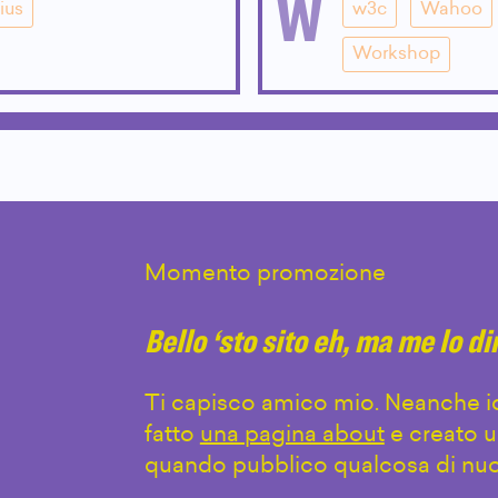
W
ius
w3c
Wahoo
Workshop
Momento promozione
Bello ‘sto sito eh, ma me lo d
Ti capisco amico mio. Neanche io
fatto
una pagina about
e creato u
quando pubblico qualcosa di nuo