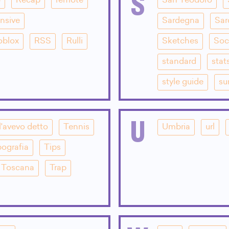
S
e
Recap
remote
San Teodoro
nsive
Sardegna
Sar
oblox
RSS
Rulli
Sketches
Soc
standard
stat
style guide
su
U
l'avevo detto
Tennis
Umbria
url
pografia
Tips
Toscana
Trap