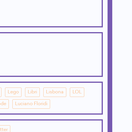
Lego
Libri
Lisbona
LOL
ode
Luciano Floridi
tter