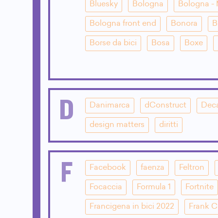
Bluesky
Bologna
Bologna - 
Bologna front end
Bonora
B
Borse da bici
Bosa
Boxe
D
Danimarca
dConstruct
Dec
design matters
diritti
F
Facebook
faenza
Feltron
Focaccia
Formula 1
Fortnite
Francigena in bici 2022
Frank 