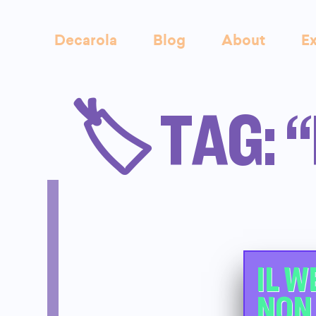
Decarola
Blog
About
Ex
🏷️ TAG:
IL W
NON 