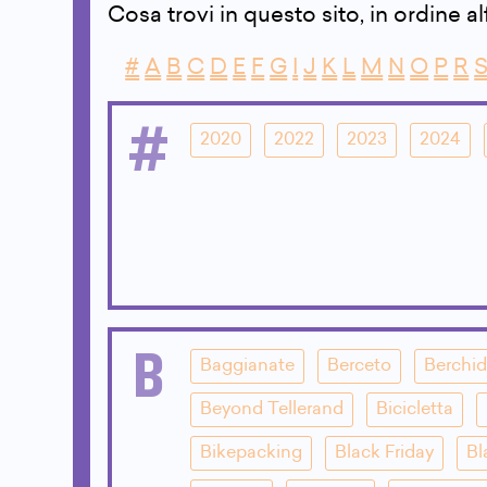
Cosa trovi in questo sito, in ordine a
#
A
B
C
D
E
F
G
I
J
K
L
M
N
O
P
R
#
2020
2022
2023
2024
B
Baggianate
Berceto
Berchi
Beyond Tellerand
Bicicletta
Bikepacking
Black Friday
Bl