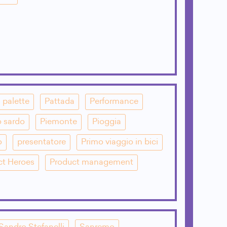
palette
Pattada
Performance
o sardo
Piemonte
Pioggia
o
presentatore
Primo viaggio in bici
ct Heroes
Product management