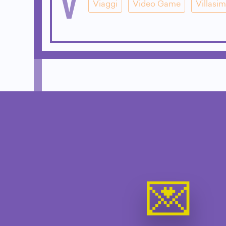
V
Viaggi
Video Game
Villasim