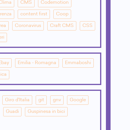
Clima
CMS
Codemotion
renza
content first
Coop
rea
Coronavirus
Craft CMS
CSS
eri
Ebay
Emilia - Romagna
Emmaboshi
ica
Giro d'Italia
git
gnv
Google
Guadi
Guspinesa in bici