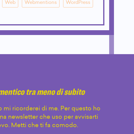
Web
Webmentions
WordPress
imentico tra meno di subito
 mi ricorderei di me. Per questo ho
na newsletter che uso per avvisarti
vo. Metti che ti fa comodo.