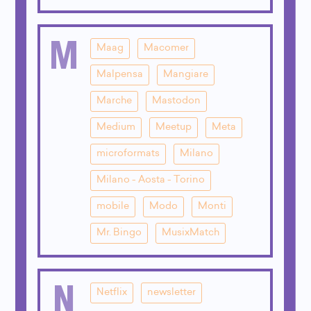
M
Maag
Macomer
Malpensa
Mangiare
Marche
Mastodon
Medium
Meetup
Meta
microformats
Milano
Milano - Aosta - Torino
mobile
Modo
Monti
Mr. Bingo
MusixMatch
N
Netflix
newsletter