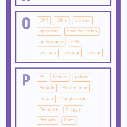
O
OKR
Olbia
old web
open data
open device lab
open source
OPS
Oristano
Orologi
Orosei
P
PA
Padova
palette
Pattada
Performance
Periplo
Periplo sardo
Piemonte
Pioggia
Pizzulata
Prato