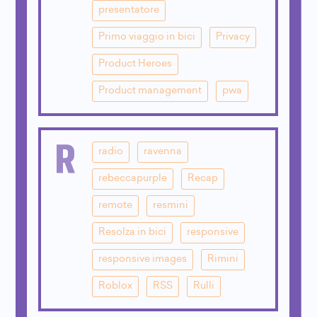
presentatore
Primo viaggio in bici
Privacy
Product Heroes
Product management
pwa
R
radio
ravenna
rebeccapurple
Recap
remote
resmini
Resolza in bici
responsive
responsive images
Rimini
Roblox
RSS
Rulli