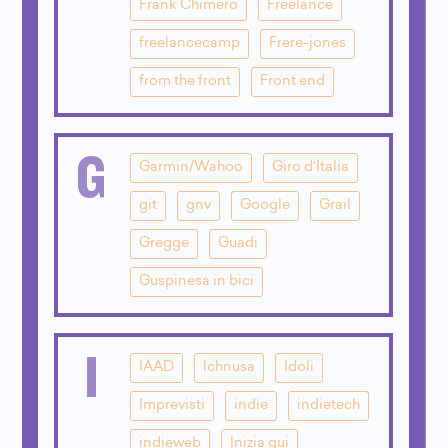
Frank Chimero
Freelance
freelancecamp
Frere-jones
from the front
Front end
G
Garmin/Wahoo
Giro d'Italia
git
gnv
Google
Grail
Gregge
Guadi
Guspinesa in bici
I
IAAD
Ichnusa
Idoli
Imprevisti
indie
indietech
indieweb
Inizia qui