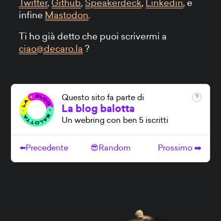
Twitter
,
Github
,
Speakerdeck
,
Linkedin
, e
infine
Mastodon
.
Ti ho già detto che puoi scrivermi a
ciao@decaro.la
?