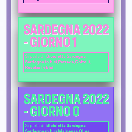
SARDEGNA 2022
- GIORNO 1
Si parla di:
Bicicletta
,
Sardegna
,
Sardegna in bici
,
Pattada
,
Coltelli
,
Resolza in bici
SARDEGNA 2022
- GIORNO 0
Si parla di:
Bicicletta
,
Sardegna
,
Sardegna in bici
,
Malpensa
,
Olbia
,