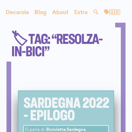
Decarola
Blog
About
Extra
🔍
🗣🇬🇧
🏷️ TAG: “RESOLZA-
IN-BICI”
SARDEGNA 2022
- EPILOGO
Si parla di:
Bicicletta
,
Sardegna
,