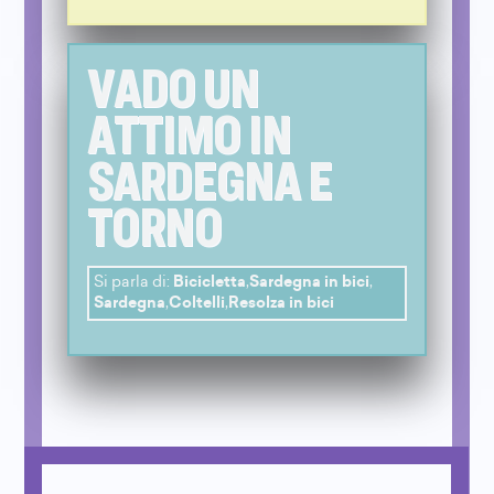
VADO UN
ATTIMO IN
SARDEGNA E
TORNO
Si parla di:
Bicicletta
,
Sardegna in bici
,
Sardegna
,
Coltelli
,
Resolza in bici