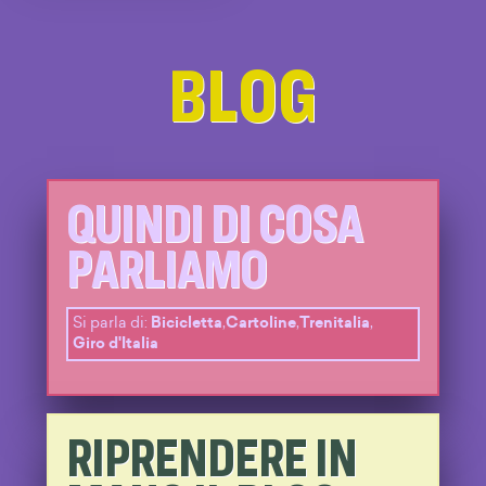
BLOG
QUINDI DI COSA
PARLIAMO
Si parla di:
Bicicletta
,
Cartoline
,
Trenitalia
,
Giro d'Italia
RIPRENDERE IN