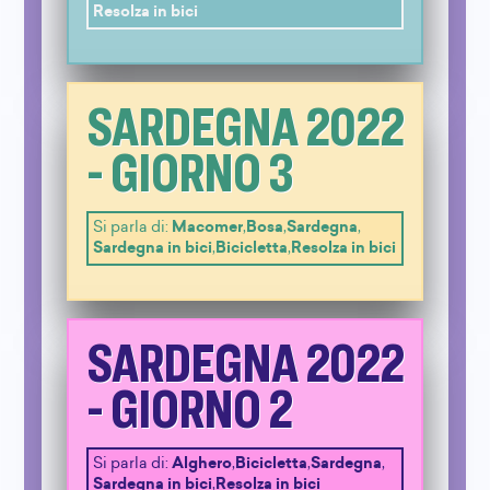
Resolza in bici
SARDEGNA 2022
- GIORNO 3
Si parla di:
Macomer
,
Bosa
,
Sardegna
,
Sardegna in bici
,
Bicicletta
,
Resolza in bici
SARDEGNA 2022
- GIORNO 2
Si parla di:
Alghero
,
Bicicletta
,
Sardegna
,
Sardegna in bici
,
Resolza in bici