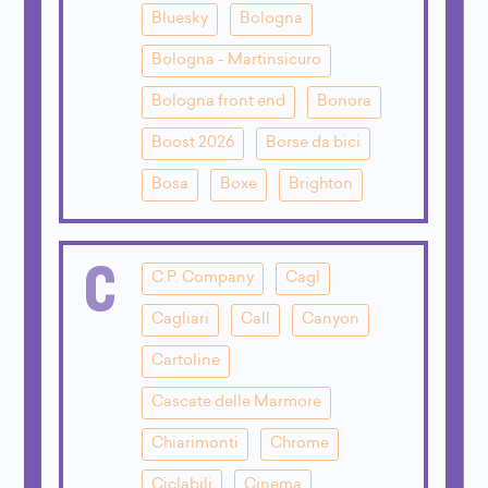
Bluesky
Bologna
Bologna - Martinsicuro
Bologna front end
Bonora
Boost 2026
Borse da bici
Bosa
Boxe
Brighton
C
C.P. Company
Cagl
Cagliari
Call
Canyon
Cartoline
Cascate delle Marmore
Chiarimonti
Chrome
Ciclabili
Cinema