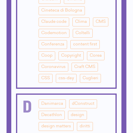
Cineteca di Bologna
Claude code
Clima
CMS
Codemotion
Coltelli
Conferenza
content first
Coop
Copyright
Corea
Coronavirus
Craft CMS
CSS
css-day
Cuglieri
D
Danimarca
dConstruct
Decathlon
design
design matters
diritti