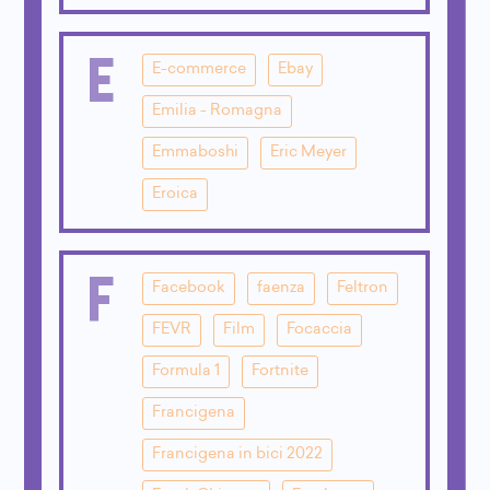
E
E-commerce
Ebay
Emilia - Romagna
Emmaboshi
Eric Meyer
Eroica
F
Facebook
faenza
Feltron
FEVR
Film
Focaccia
Formula 1
Fortnite
Francigena
Francigena in bici 2022