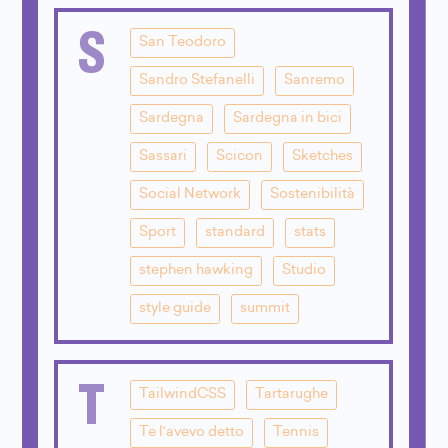
S
San Teodoro
Sandro Stefanelli
Sanremo
Sardegna
Sardegna in bici
Sassari
Scicon
Sketches
Social Network
Sostenibilità
Sport
standard
stats
stephen hawking
Studio
style guide
summit
T
TailwindCSS
Tartarughe
Te l'avevo detto
Tennis