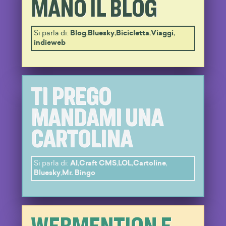
MANO IL BLOG
Si parla di:
Blog
,
Bluesky
,
Bicicletta
,
Viaggi
,
indieweb
TI PREGO
MANDAMI UNA
CARTOLINA
Si parla di:
AI
,
Craft CMS
,
LOL
,
Cartoline
,
Bluesky
,
Mr. Bingo
WEBMENTION E