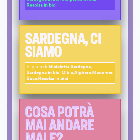
Resolza in bici
SARDEGNA, CI
SIAMO
Si parla di:
Bicicletta
,
Sardegna
,
Sardegna in bici
,
Olbia
,
Alghero
,
Macomer
,
Bosa
,
Resolza in bici
COSA POTRÀ
MAI ANDARE
MALE?