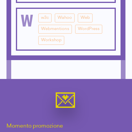
W
w3c
Wahoo
Web
Webmentions
WordPress
Workshop
Momento promozione