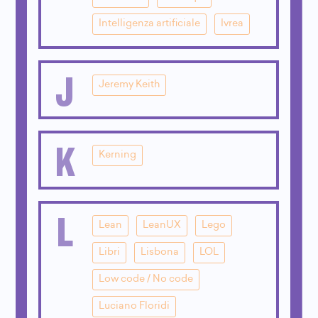
Intelligenza artificiale
Ivrea
J
Jeremy Keith
K
Kerning
L
Lean
LeanUX
Lego
Libri
Lisbona
LOL
Low code / No code
Luciano Floridi