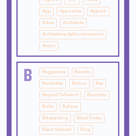
App
App native
Appunti
Arbus
Architecta
Architettura delle informazioni
Arezzo
B
Baggianate
Berceto
Berchidda
Berlino
Bey
Beyond Tellerand
Bicicletta
Biella
Bijliana
Bikepacking
Black Friday
Black Sabbath
Blog