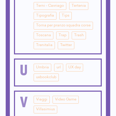
Terni - Cavriago
Tertenia
Tipografia
Tips
Torna per pranzo squadra corse
Toscana
Trap
Trash
Trenitalia
Twitter
U
Umbria
url
UX day
uxbookclub
V
Viaggi
Video Game
Villasimius