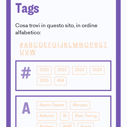
Tags
Cosa trovi in questo sito, in ordine
alfabetico:
#
A
B
C
D
E
F
G
I
J
K
L
M
N
O
P
R
S
T
U
V
W
#
2020
2022
2023
2024
2025
404
A
Aaron Swartz
Abruzzo
Adactio
AI
Alan Turing
Alghero
AMP
Aosta