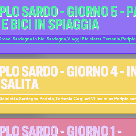
PLO SARDO - GIORNO 5 - P
 E BICI IN SPIAGGIA
Orosei
,
Sardegna in bici
,
Sardegna
,
Viaggi
,
Bicicletta
,
Tertenia
,
Periplo
PLO SARDO - GIORNO 4 - I
ISALITA
icicletta
,
Sardegna
,
Periplo
,
Tertenia
,
Cagliari
,
Villasimius
,
Periplo sa
PLO SARDO - GIORNO 1 -