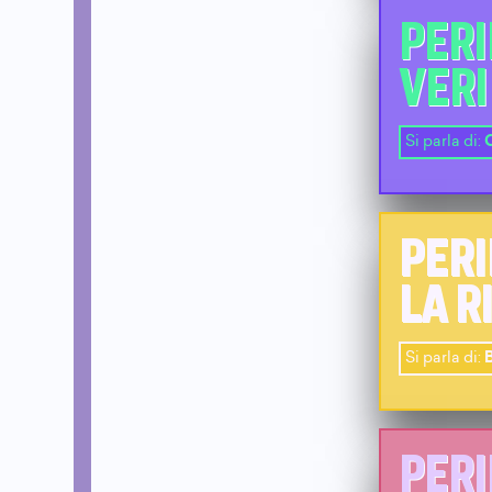
PERI
VERI
Si parla di:
PERI
LA R
Si parla di:
B
PERI