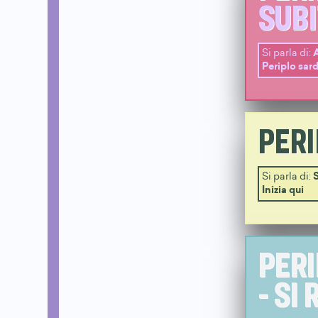
SUBI
Si parla di:
Periplo sar
PERI
Si parla di:
Inizia qui
PERI
- SI