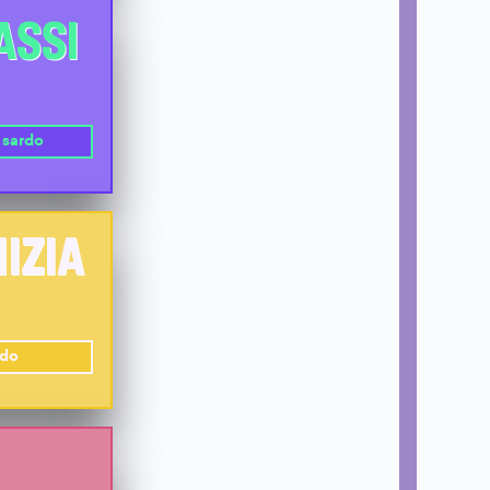
ASSI
 sardo
NIZIA
rdo