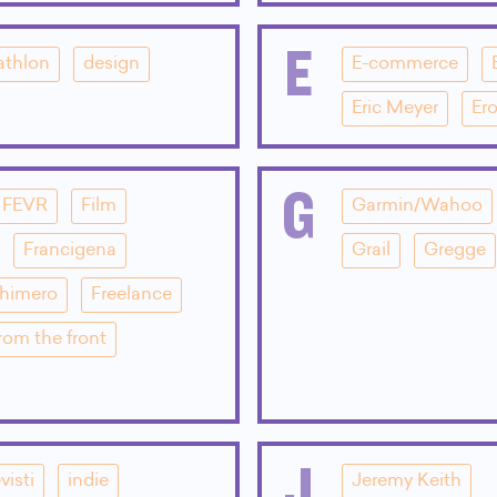
E
athlon
design
E-commerce
Eric Meyer
Ero
G
FEVR
Film
Garmin/Wahoo
Francigena
Grail
Gregge
Chimero
Freelance
rom the front
J
visti
indie
Jeremy Keith