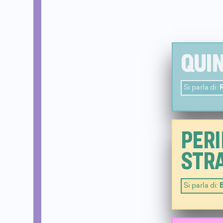
QUIN
Si parla di:
PERI
STRA
Si parla di:
B