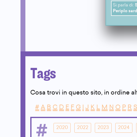
Si parla di:
Periplo sar
Tags
Cosa trovi in questo sito, in ordine a
#
A
B
C
D
E
F
G
I
J
K
L
M
N
O
P
R
#
2020
2022
2023
2024