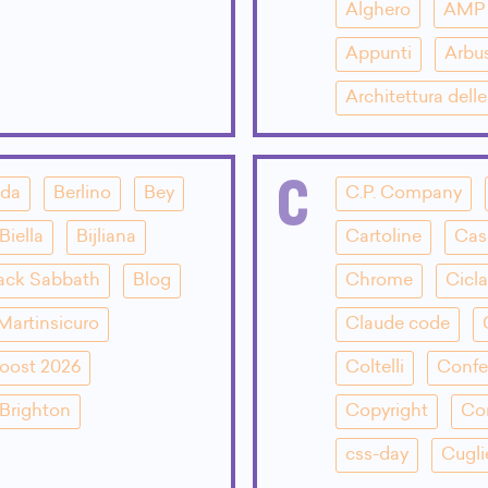
Alghero
AMP
Appunti
Arbu
Architettura dell
C
dda
Berlino
Bey
C.P. Company
Biella
Bijliana
Cartoline
Cas
ack Sabbath
Blog
Chrome
Cicla
Martinsicuro
Claude code
oost 2026
Coltelli
Confe
Brighton
Copyright
Co
css-day
Cugli