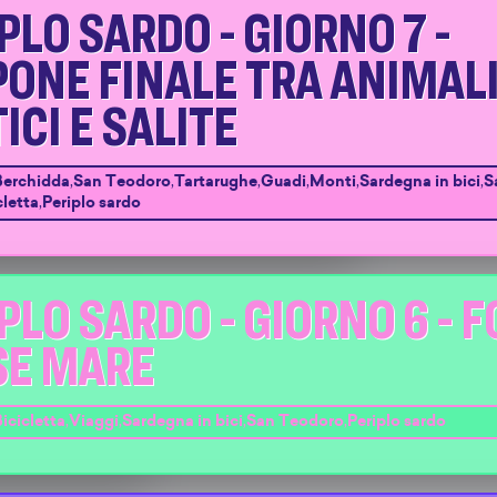
PLO SARDO - GIORNO 7 -
ONE FINALE TRA ANIMAL
ICI E SALITE
Berchidda
,
San Teodoro
,
Tartarughe
,
Guadi
,
Monti
,
Sardegna in bici
,
S
cletta
,
Periplo sardo
PLO SARDO - GIORNO 6 - 
SE MARE
icicletta
,
Viaggi
,
Sardegna in bici
,
San Teodoro
,
Periplo sardo