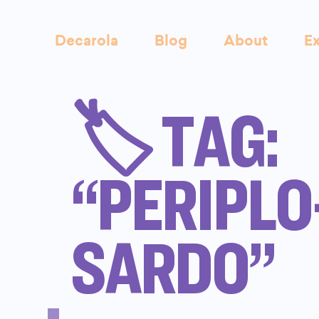
Decarola
Blog
About
Ex
🏷️ TAG:
“PERIPLO
SARDO”