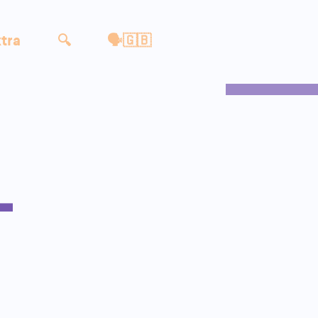
tra
🔍
🗣🇬🇧
-