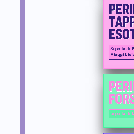
PERI
TAPP
ESOT
Si parla di:
Viaggi
,
Bici
PERI
FOR
Si parla di:
B