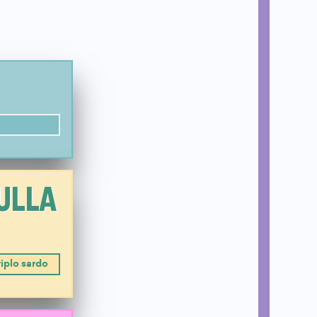
SULLA
iplo sardo