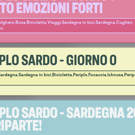
TO EMOZIONI FORTI
Alghero
,
Bosa
,
Bicicletta
,
Viaggi
,
Sardegna in bici
,
Sardegna
,
Cuglieri
,
do
PLO SARDO - GIORNO 0
Sardegna
,
Sardegna in bici
,
Bicicletta
,
Periplo
,
Focaccia
,
Ichnusa
,
Perip
PLO SARDO - SARDEGNA 
 RIPARTE!