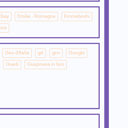
Ebay
Emilia - Romagna
Emmaboshi
ica
Giro d'Italia
git
gnv
Google
Guadi
Guspinesa in bici