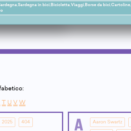
Sardegna
,
Sardegna in bici
,
Bicicletta
,
Viaggi
,
Borse da bici
,
Cartoline
do
lfabetico:
S
T
U
V
W
A
2025
404
Aaron Swartz