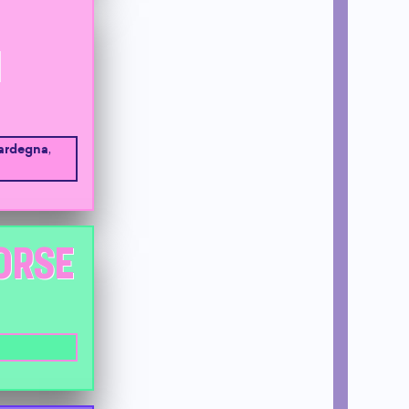
I
ardegna
,
FORSE