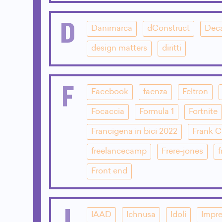
D
Danimarca
dConstruct
Dec
design matters
diritti
F
Facebook
faenza
Feltron
Focaccia
Formula 1
Fortnite
Francigena in bici 2022
Frank 
freelancecamp
Frere-jones
f
Front end
I
IAAD
Ichnusa
Idoli
Impre