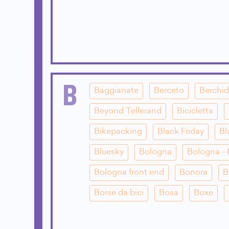
B
Baggianate
Berceto
Berchi
Beyond Tellerand
Bicicletta
Bikepacking
Black Friday
Bl
Bluesky
Bologna
Bologna - 
Bologna front end
Bonora
B
Borse da bici
Bosa
Boxe