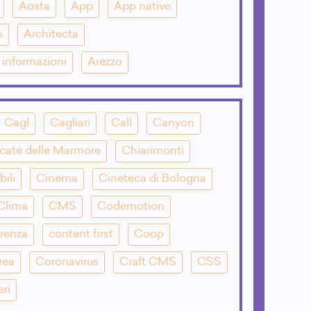
Aosta
App
App native
s
Architecta
e informazioni
Arezzo
Cagl
Cagliari
Call
Canyon
cate delle Marmore
Chiarimonti
bili
Cinema
Cineteca di Bologna
Clima
CMS
Codemotion
renza
content first
Coop
rea
Coronavirus
Craft CMS
CSS
eri