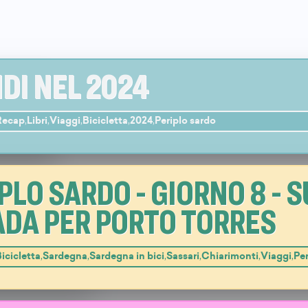
DI NEL 2024
Recap
,
Libri
,
Viaggi
,
Bicicletta
,
2024
,
Periplo sardo
PLO SARDO - GIORNO 8 - 
DA PER PORTO TORRES
icicletta
,
Sardegna
,
Sardegna in bici
,
Sassari
,
Chiarimonti
,
Viaggi
,
Per