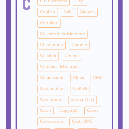
C
C.P. Company
Cagl
Cagliari
Call
Canyon
Cartoline
Cascate delle Marmore
Chiarimonti
Chrome
Ciclabili
Cinema
Cineteca di Bologna
Claude code
Clima
CMS
Codemotion
Coltelli
Conferenza
content first
Coop
Copyright
Corea
Coronavirus
Craft CMS