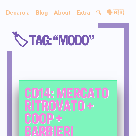
Decarola
Blog
About
Extra
🔍
🗣🇬🇧
🏷️ TAG: “MODO”
CD14: MERCATO
RITROVATO +
COOP +
BARBIERI