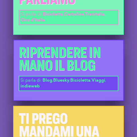
Si parla di:
Bicicletta
,
Cartoline
,
Trenitalia
,
Giro d'Italia
RIPRENDERE IN
MANO IL BLOG
Si parla di:
Blog
,
Bluesky
,
Bicicletta
,
Viaggi
,
indieweb
TI PREGO
MANDAMI UNA