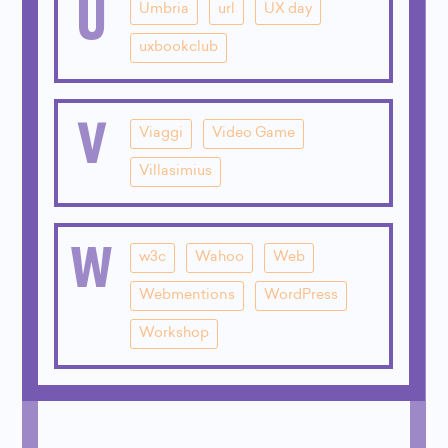
U
Umbria
url
UX day
uxbookclub
V
Viaggi
Video Game
Villasimius
W
w3c
Wahoo
Web
Webmentions
WordPress
Workshop