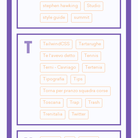
stephen hawking
Studio
style guide
summit
T
TailwindCSS
Tartarughe
Te l'avevo detto
Tennis
Terni - Cavriago
Tertenia
Tipografia
Tips
Torna per pranzo squadra corse
Toscana
Trap
Trash
Trenitalia
Twitter