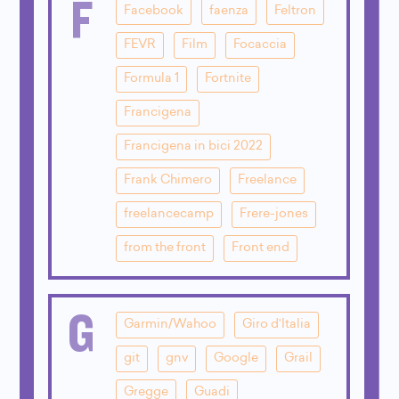
F
Facebook
faenza
Feltron
FEVR
Film
Focaccia
Formula 1
Fortnite
Francigena
Francigena in bici 2022
Frank Chimero
Freelance
freelancecamp
Frere-jones
from the front
Front end
G
Garmin/Wahoo
Giro d'Italia
git
gnv
Google
Grail
Gregge
Guadi