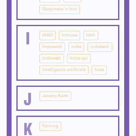
Guspinesa in bici
I
IAAD
Ichnusa
Idoli
Imprevisti
indie
indietech
indieweb
Inizia qui
Intelligenza artificiale
Ivrea
J
Jeremy Keith
K
Kerning