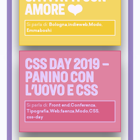
AMORE ❤️
Si parla di:
Bologna
,
indieweb
,
Modo
,
Emmaboshi
CSS DAY 2019 –
PANINO CON
L'UOVO E CSS
Si parla di:
Front end
,
Conferenza
,
Tipografia
,
Web
,
faenza
,
Modo
,
CSS
,
css-day