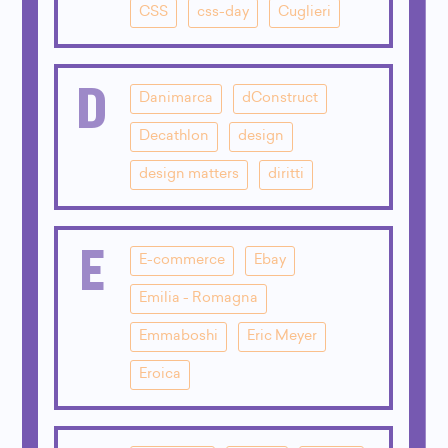
CSS
css-day
Cuglieri
D
Danimarca
dConstruct
Decathlon
design
design matters
diritti
E
E-commerce
Ebay
Emilia - Romagna
Emmaboshi
Eric Meyer
Eroica