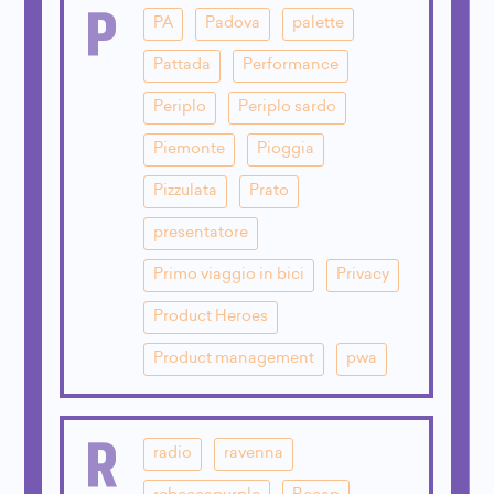
P
PA
Padova
palette
Pattada
Performance
Periplo
Periplo sardo
Piemonte
Pioggia
Pizzulata
Prato
presentatore
Primo viaggio in bici
Privacy
Product Heroes
Product management
pwa
R
radio
ravenna