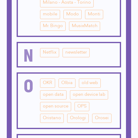
Milano - Aosta - Torino
mobile
Modo
Monti
Mr. Bingo
MusixMatch
N
Netflix
newsletter
O
OKR
Olbia
old web
open data
open device lab
open source
OPS
Oristano
Orologi
Orosei