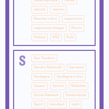
rebeccapurple
Recap
remote
resmini
Resolza in bici
responsive
responsive images
Rimini
Roblox
RSS
Rulli
S
San Teodoro
Sandro Stefanelli
Sanremo
Sardegna
Sardegna in bici
Sassari
Scicon
Sketches
Social Network
Sostenibilità
Sport
standard
stats