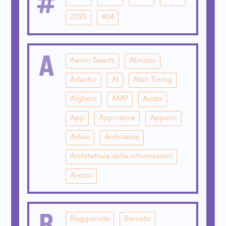
#
2025
404
A
Aaron Swartz
Abruzzo
Adactio
AI
Alan Turing
Alghero
AMP
Aosta
App
App native
Appunti
Arbus
Architecta
Architettura delle informazioni
Arezzo
B
Baggianate
Berceto