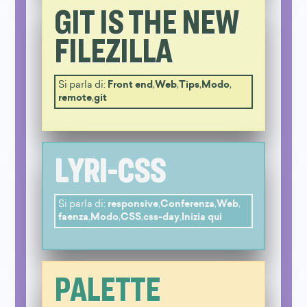
GIT IS THE NEW
FILEZILLA
Si parla di:
Front end
,
Web
,
Tips
,
Modo
,
remote
,
git
LYRI-CSS
Si parla di:
responsive
,
Conferenza
,
Web
,
faenza
,
Modo
,
CSS
,
css-day
,
Inizia qui
PALETTE