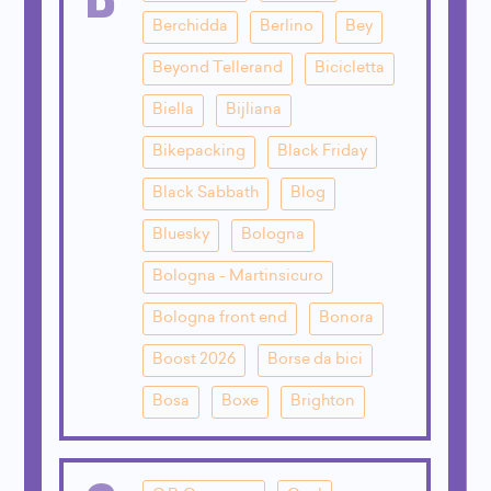
Berchidda
Berlino
Bey
Beyond Tellerand
Bicicletta
Biella
Bijliana
Bikepacking
Black Friday
Black Sabbath
Blog
Bluesky
Bologna
Bologna - Martinsicuro
Bologna front end
Bonora
Boost 2026
Borse da bici
Bosa
Boxe
Brighton