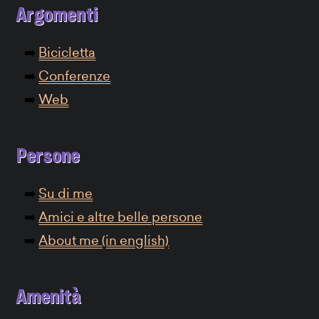
Argomenti
Bicicletta
Conferenze
Web
Persone
Su di me
Amici e altre belle persone
About me (in english)
Amenità