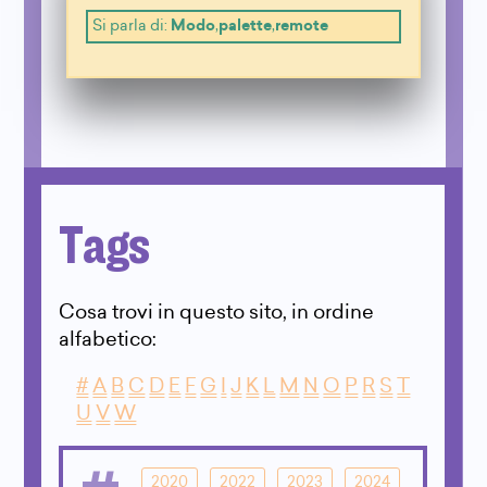
Si parla di:
Modo
,
palette
,
remote
Tags
Cosa trovi in questo sito, in ordine
alfabetico:
#
A
B
C
D
E
F
G
I
J
K
L
M
N
O
P
R
S
T
U
V
W
2020
2022
2023
2024