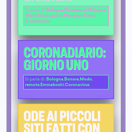
Si parla di:
Bologna
,
Cineteca di Bologna
,
Modo
,
Coronavirus
,
Mangiare
,
Coop
,
E-commerce
CORONADIARIO:
GIORNO UNO
Si parla di:
Bologna
,
Bonora
,
Modo
,
remote
,
Emmaboshi
,
Coronavirus
ODE AI PICCOLI
SITI FATTI CON