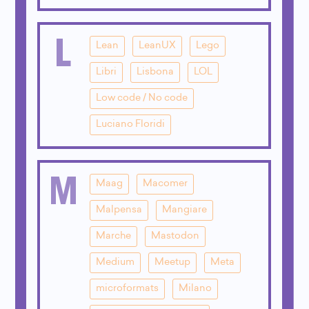
L
Lean
LeanUX
Lego
Libri
Lisbona
LOL
Low code / No code
Luciano Floridi
M
Maag
Macomer
Malpensa
Mangiare
Marche
Mastodon
Medium
Meetup
Meta
microformats
Milano