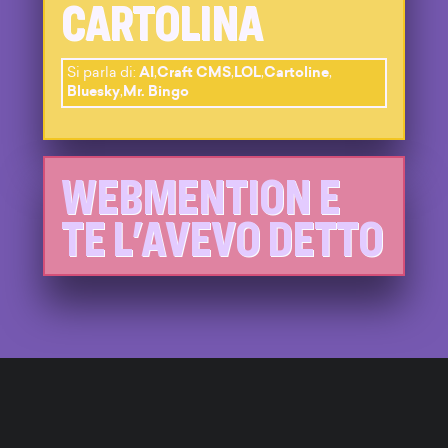
CARTOLINA
Si parla di:
AI
,
Craft CMS
,
LOL
,
Cartoline
,
Bluesky
,
Mr. Bingo
WEBMENTION E
TE L'AVEVO DETTO