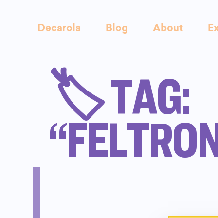
Decarola
Blog
About
Ex
🏷️ TAG:
“FELTRO