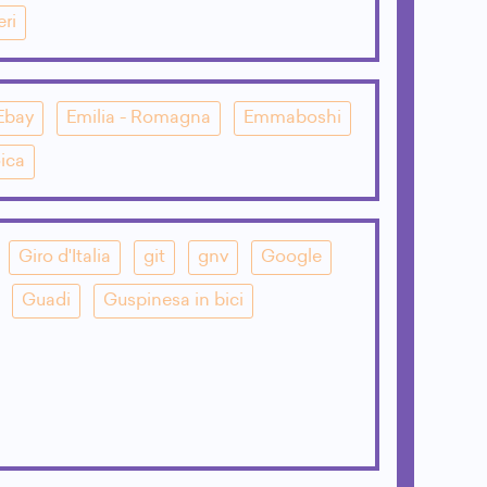
eri
Ebay
Emilia - Romagna
Emmaboshi
ica
Giro d'Italia
git
gnv
Google
Guadi
Guspinesa in bici