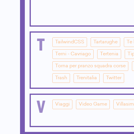
T
TailwindCSS
Tartarughe
Te 
Terni - Cavriago
Tertenia
Ti
Torna per pranzo squadra corse
Trash
Trenitalia
Twitter
V
Viaggi
Video Game
Villasim