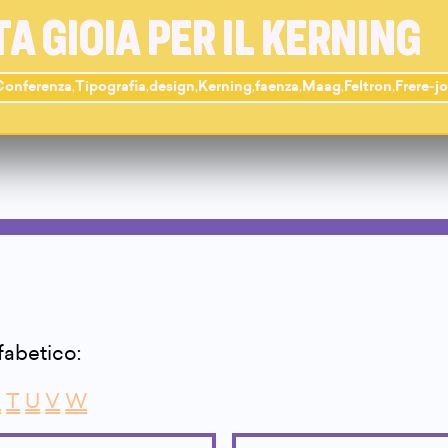
A GIOIA PER IL KERNING
Conferenza
,
Tipografia
,
design
,
Kerning
,
faenza
,
Maag
,
Feltron
,
Frere-j
lfabetico:
S
T
U
V
W