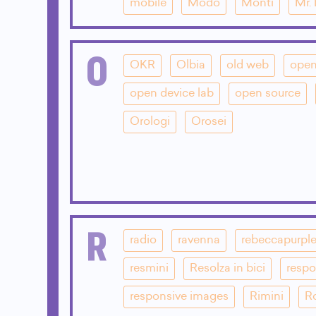
mobile
Modo
Monti
Mr.
O
OKR
Olbia
old web
open
open device lab
open source
Orologi
Orosei
R
radio
ravenna
rebeccapurpl
resmini
Resolza in bici
respo
responsive images
Rimini
R