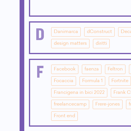
D
Danimarca
dConstruct
Dec
design matters
diritti
F
Facebook
faenza
Feltron
Focaccia
Formula 1
Fortnite
Francigena in bici 2022
Frank 
freelancecamp
Frere-jones
f
Front end