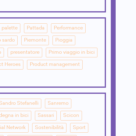
palette
Pattada
Performance
o sardo
Piemonte
Pioggia
o
presentatore
Primo viaggio in bici
ct Heroes
Product management
Sandro Stefanelli
Sanremo
degna in bici
Sassari
Scicon
ial Network
Sostenibilità
Sport