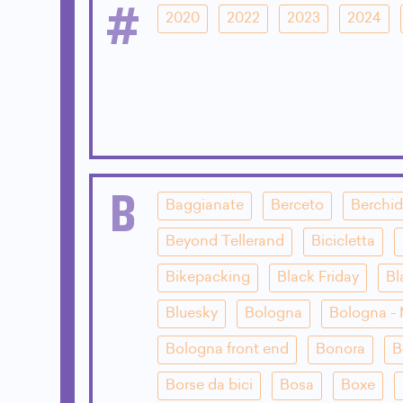
#
2020
2022
2023
2024
B
Baggianate
Berceto
Berchi
Beyond Tellerand
Bicicletta
Bikepacking
Black Friday
Bl
Bluesky
Bologna
Bologna - 
Bologna front end
Bonora
B
Borse da bici
Bosa
Boxe