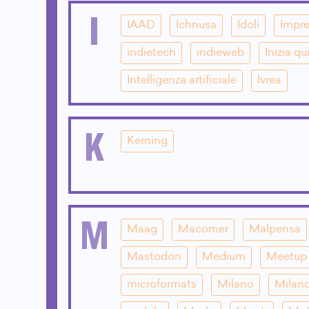
I
IAAD
Ichnusa
Idoli
Impre
indietech
indieweb
Inizia qu
Intelligenza artificiale
Ivrea
K
Kerning
M
Maag
Macomer
Malpensa
Mastodon
Medium
Meetup
microformats
Milano
Milano