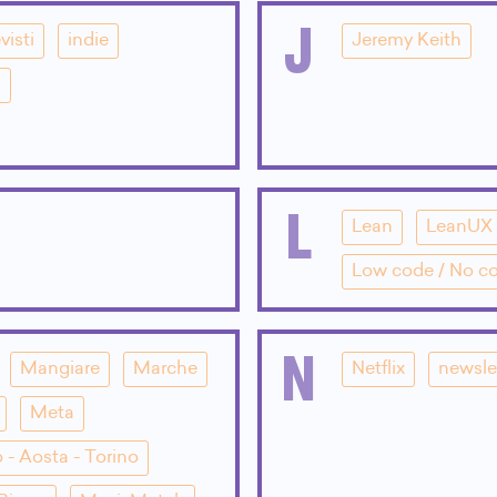
J
visti
indie
Jeremy Keith
i
L
Lean
LeanUX
Low code / No c
N
Mangiare
Marche
Netflix
newsle
Meta
 - Aosta - Torino