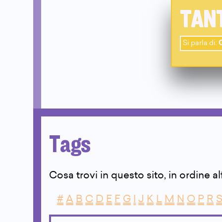
TANT
Si parla di:
Tags
Cosa trovi in questo sito, in ordine a
#
A
B
C
D
E
F
G
I
J
K
L
M
N
O
P
R