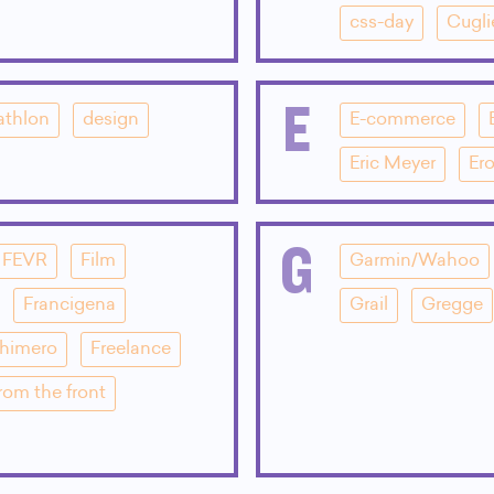
css-day
Cugli
E
athlon
design
E-commerce
Eric Meyer
Ero
G
FEVR
Film
Garmin/Wahoo
Francigena
Grail
Gregge
Chimero
Freelance
rom the front