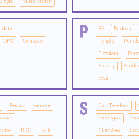
 Bingo
MusixMatch
P
 data
PA
Padova
OPS
Oristano
Periplo
Peripl
Pizzulata
Prat
Privacy
Produ
pwa
S
e
Recap
remote
San Teodoro
nsive
Sardegna
Sar
oblox
RSS
Rulli
Sketches
Soc