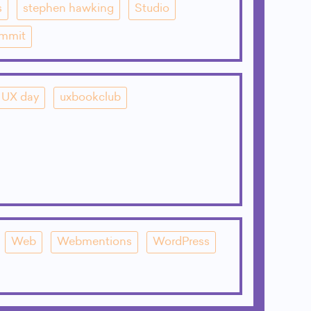
s
stephen hawking
Studio
mmit
UX day
uxbookclub
Web
Webmentions
WordPress