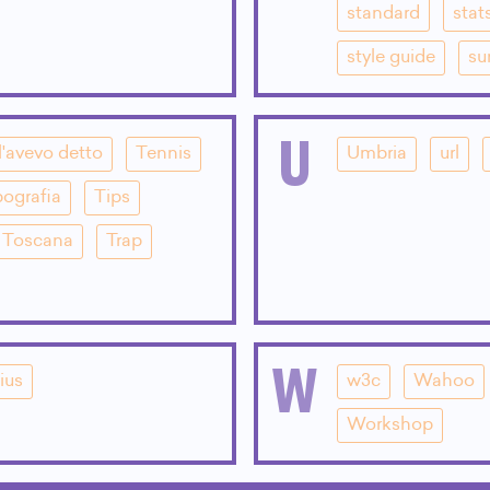
standard
stat
style guide
su
U
l'avevo detto
Tennis
Umbria
url
pografia
Tips
Toscana
Trap
W
ius
w3c
Wahoo
Workshop