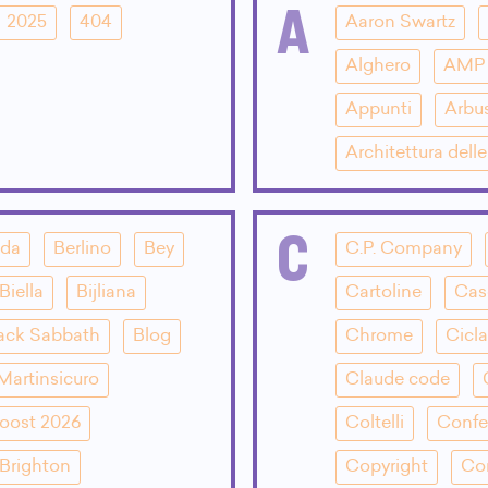
A
2025
404
Aaron Swartz
Alghero
AMP
Appunti
Arbu
Architettura dell
C
dda
Berlino
Bey
C.P. Company
Biella
Bijliana
Cartoline
Cas
ack Sabbath
Blog
Chrome
Cicla
Martinsicuro
Claude code
oost 2026
Coltelli
Confe
Brighton
Copyright
Co