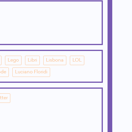
Lego
Libri
Lisbona
LOL
ode
Luciano Floridi
tter