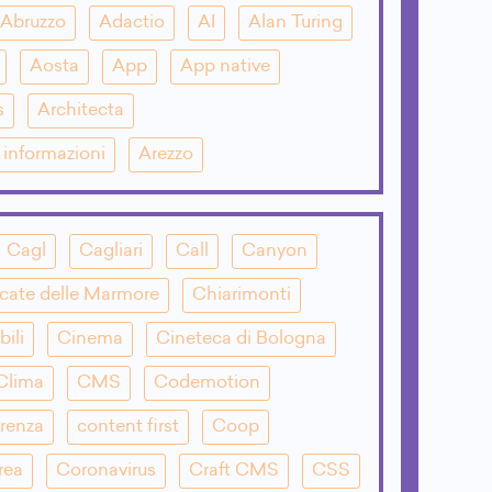
Abruzzo
Adactio
AI
Alan Turing
Aosta
App
App native
s
Architecta
e informazioni
Arezzo
Cagl
Cagliari
Call
Canyon
cate delle Marmore
Chiarimonti
bili
Cinema
Cineteca di Bologna
Clima
CMS
Codemotion
renza
content first
Coop
rea
Coronavirus
Craft CMS
CSS