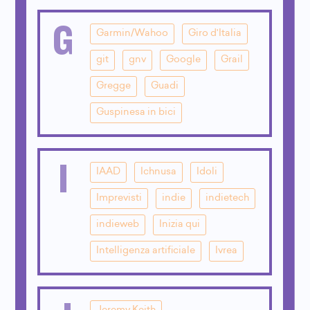
G
Garmin/Wahoo
Giro d'Italia
git
gnv
Google
Grail
Gregge
Guadi
Guspinesa in bici
I
IAAD
Ichnusa
Idoli
Imprevisti
indie
indietech
indieweb
Inizia qui
Intelligenza artificiale
Ivrea