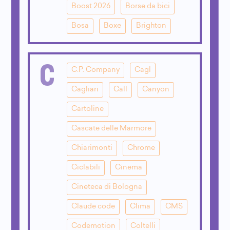
Boost 2026
Borse da bici
Bosa
Boxe
Brighton
C
C.P. Company
Cagl
Cagliari
Call
Canyon
Cartoline
Cascate delle Marmore
Chiarimonti
Chrome
Ciclabili
Cinema
Cineteca di Bologna
Claude code
Clima
CMS
Codemotion
Coltelli