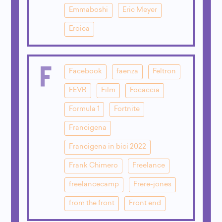
Emmaboshi
Eric Meyer
Eroica
F
Facebook
faenza
Feltron
FEVR
Film
Focaccia
Formula 1
Fortnite
Francigena
Francigena in bici 2022
Frank Chimero
Freelance
freelancecamp
Frere-jones
from the front
Front end