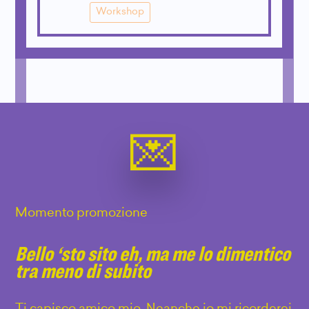
Workshop
Momento promozione
Bello ‘sto sito eh, ma me lo dimentico
tra meno di subito