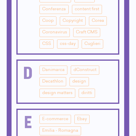
Conferenza
content first
Coop
Copyright
Corea
Coronavirus
Craft CMS
CSS
css-day
Cuglieri
D
Danimarca
dConstruct
Decathlon
design
design matters
diritti
E
E-commerce
Ebay
Emilia - Romagna