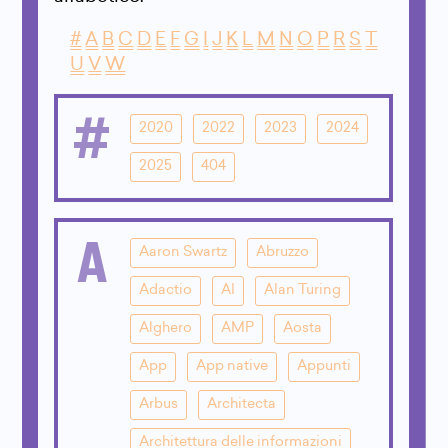
#
A
B
C
D
E
F
G
I
J
K
L
M
N
O
P
R
S
T
U
V
W
#
2020
2022
2023
2024
2025
404
A
Aaron Swartz
Abruzzo
Adactio
AI
Alan Turing
Alghero
AMP
Aosta
App
App native
Appunti
Arbus
Architecta
Architettura delle informazioni