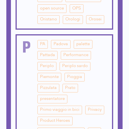
open source
OPS
Oristano
Orologi
Orosei
P
PA
Padova
palette
Pattada
Performance
Periplo
Periplo sardo
Piemonte
Pioggia
Pizzulata
Prato
presentatore
Primo viaggio in bici
Privacy
Product Heroes