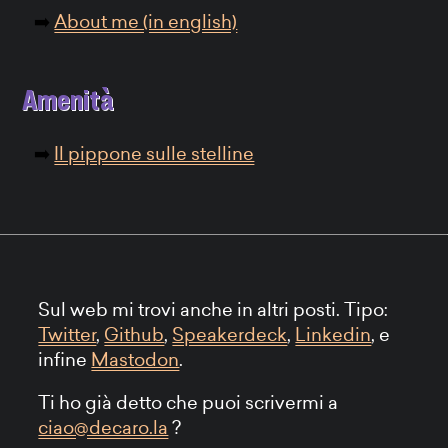
About me (in english)
Amenità
Il pippone sulle stelline
Sul web mi trovi anche in altri posti. Tipo:
Twitter
,
Github
,
Speakerdeck
,
Linkedin
, e
infine
Mastodon
.
Ti ho già detto che puoi scrivermi a
ciao@decaro.la
?