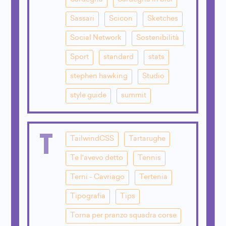
Sassari
Scicon
Sketches
Social Network
Sostenibilità
Sport
standard
stats
stephen hawking
Studio
style guide
summit
T
TailwindCSS
Tartarughe
Te l'avevo detto
Tennis
Terni - Cavriago
Tertenia
Tipografia
Tips
Torna per pranzo squadra corse