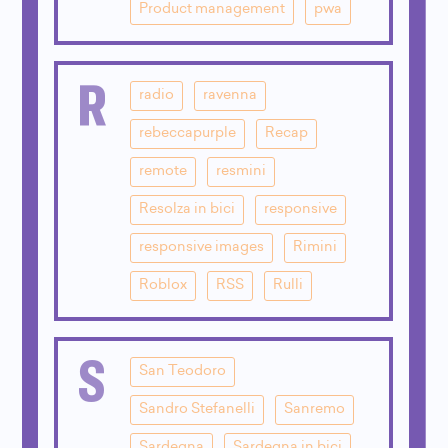
Product management
pwa
R
radio
ravenna
rebeccapurple
Recap
remote
resmini
Resolza in bici
responsive
responsive images
Rimini
Roblox
RSS
Rulli
S
San Teodoro
Sandro Stefanelli
Sanremo
Sardegna
Sardegna in bici