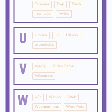
Toscana
Trap
Trash
Trenitalia
Twitter
U
Umbria
url
UX day
uxbookclub
V
Viaggi
Video Game
Villasimius
W
w3c
Wahoo
Web
Webmentions
WordPress