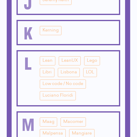
J
Jeremy Keith
K
Kerning
L
Lean
LeanUX
Lego
Libri
Lisbona
LOL
Low code / No code
Luciano Floridi
M
Maag
Macomer
Malpensa
Mangiare