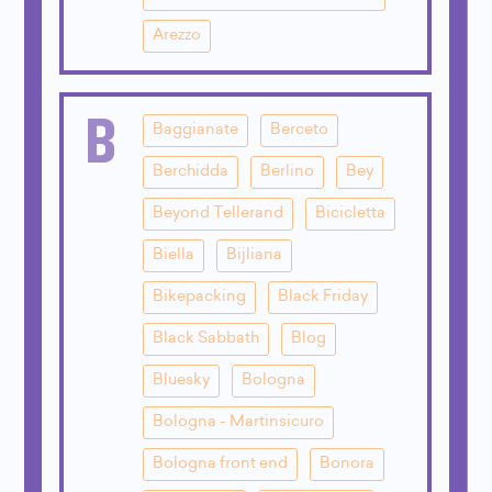
Arezzo
B
Baggianate
Berceto
Berchidda
Berlino
Bey
Beyond Tellerand
Bicicletta
Biella
Bijliana
Bikepacking
Black Friday
Black Sabbath
Blog
Bluesky
Bologna
Bologna - Martinsicuro
Bologna front end
Bonora