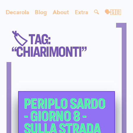
Decarola
Blog
About
Extra
🔍
🗣🇬🇧
🏷️ TAG:
“CHIARIMONTI”
PERIPLO SARDO
- GIORNO 8 -
SULLA STRADA