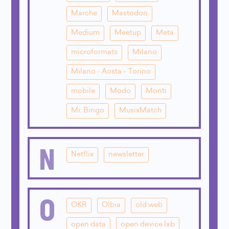
Marche
Mastodon
Medium
Meetup
Meta
microformats
Milano
Milano - Aosta - Torino
mobile
Modo
Monti
Mr. Bingo
MusixMatch
N
Netflix
newsletter
O
OKR
Olbia
old web
open data
open device lab