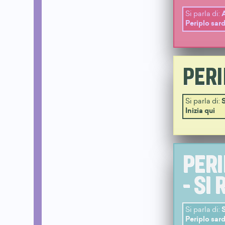
Si parla di:
Periplo sar
PERI
Si parla di:
Inizia qui
PERI
- SI
Si parla di:
Periplo sar