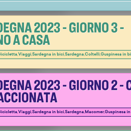
EGNA 2023 - GIORNO 3 -
NO A CASA
icicletta
,
Viaggi
,
Sardegna in bici
,
Sardegna
,
Coltelli
,
Guspinesa in bi
EGNA 2023 - GIORNO 2 - 
TACCIONATA
icicletta
,
Viaggi
,
Sardegna in bici
,
Sardegna
,
Macomer
,
Guspinesa in 