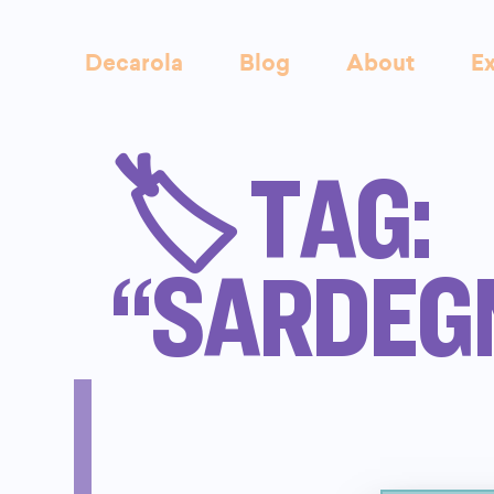
Decarola
Blog
About
Ex
🏷️ TAG:
“SARDEG