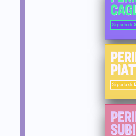
CAG
Si parla di:
PERI
PIAT
Si parla di:
B
PERI
SUBI