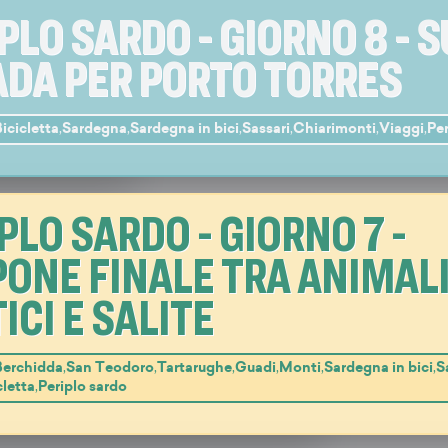
PLO SARDO - GIORNO 8 - 
DA PER PORTO TORRES
icicletta
,
Sardegna
,
Sardegna in bici
,
Sassari
,
Chiarimonti
,
Viaggi
,
Per
PLO SARDO - GIORNO 7 -
ONE FINALE TRA ANIMAL
ICI E SALITE
Berchidda
,
San Teodoro
,
Tartarughe
,
Guadi
,
Monti
,
Sardegna in bici
,
S
cletta
,
Periplo sardo