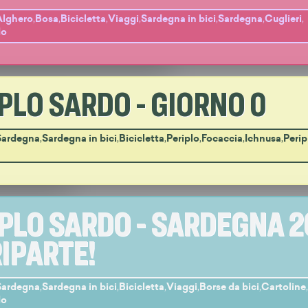
Alghero
,
Bosa
,
Bicicletta
,
Viaggi
,
Sardegna in bici
,
Sardegna
,
Cuglieri
,
do
PLO SARDO - GIORNO 0
Sardegna
,
Sardegna in bici
,
Bicicletta
,
Periplo
,
Focaccia
,
Ichnusa
,
Perip
PLO SARDO - SARDEGNA 
 RIPARTE!
Sardegna
,
Sardegna in bici
,
Bicicletta
,
Viaggi
,
Borse da bici
,
Cartoline
do