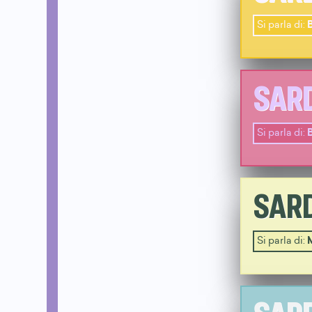
Si parla di:
B
SARD
Si parla di:
B
SARD
Si parla di: