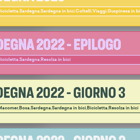
icicletta
,
Sardegna
,
Sardegna in bici
,
Coltelli
,
Viaggi
,
Guspinesa in bi
EGNA 2022 - EPILOGO
icicletta
,
Sardegna
,
Resolza in bici
EGNA 2022 - GIORNO 3
Macomer
,
Bosa
,
Sardegna
,
Sardegna in bici
,
Bicicletta
,
Resolza in bici