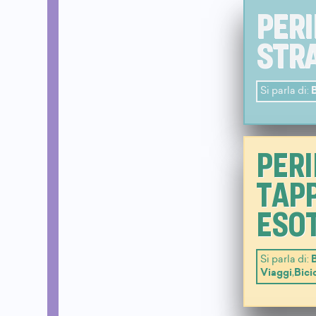
PERI
STRA
Si parla di:
B
PERI
TAPP
ESOT
Si parla di:
Viaggi
,
Bici