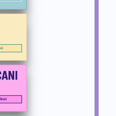
ci
CANI
bici