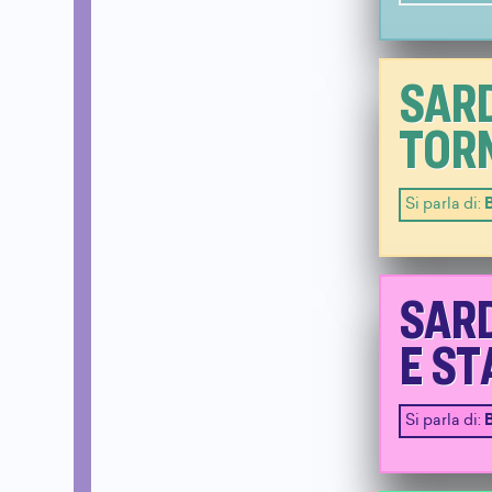
SARD
TOR
Si parla di:
B
SARD
E S
Si parla di:
B