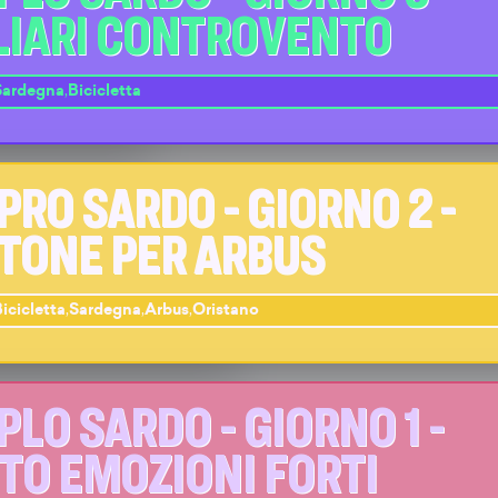
LIARI CONTROVENTO
Sardegna
,
Bicicletta
PRO SARDO - GIORNO 2 -
TONE PER ARBUS
icicletta
,
Sardegna
,
Arbus
,
Oristano
PLO SARDO - GIORNO 1 -
TO EMOZIONI FORTI