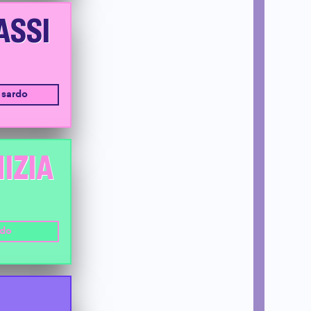
ASSI
 sardo
NIZIA
rdo