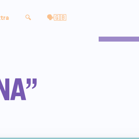
tra
🔍
🗣🇬🇧
NA”