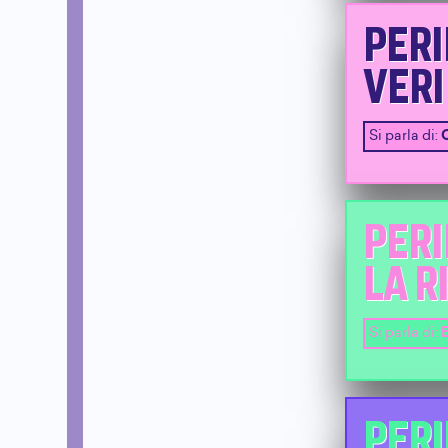
PERI
VERI
Si parla di:
PERI
LA R
Si parla di:
B
PERI