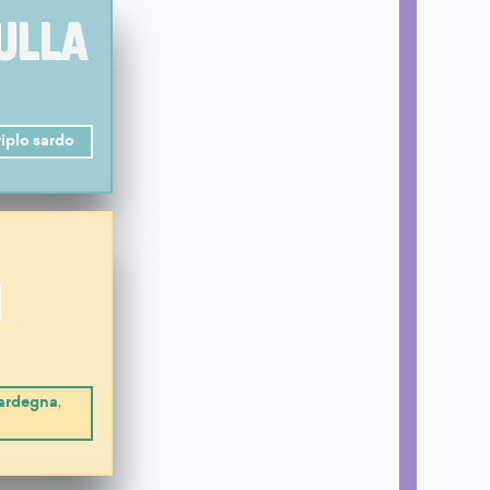
SULLA
iplo sardo
I
ardegna
,