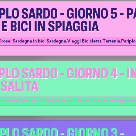
PLO SARDO - GIORNO 5 - P
 E BICI IN SPIAGGIA
Orosei
,
Sardegna in bici
,
Sardegna
,
Viaggi
,
Bicicletta
,
Tertenia
,
Periplo
PLO SARDO - GIORNO 4 - I
ISALITA
icicletta
,
Sardegna
,
Periplo
,
Tertenia
,
Cagliari
,
Villasimius
,
Periplo sa
PLO SARDO - GIORNO 3 -