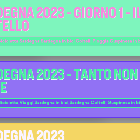
EGNA 2023 - GIORNO 1 - I
TELLO
icicletta
,
Sardegna
,
Sardegna in bici
,
Coltelli
,
Pioggia
,
Guspinesa in b
EGNA 2023 - TANTO NON
VE
icicletta
,
Viaggi
,
Sardegna in bici
,
Sardegna
,
Coltelli
,
Guspinesa in bi
DEGNA 2023