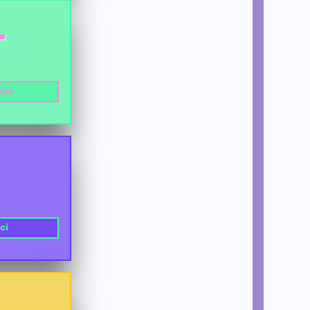
L
ici
ci