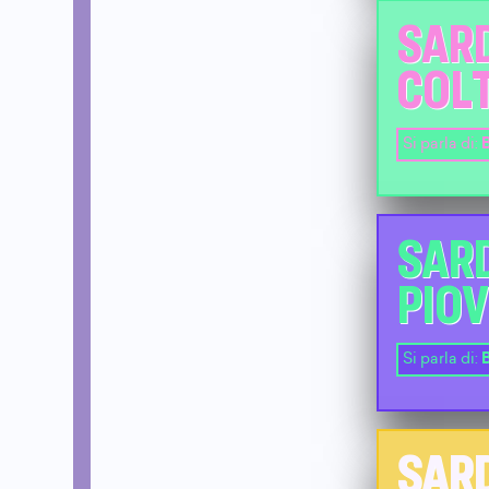
SARD
COL
Si parla di:
B
SARD
PIO
Si parla di:
B
SAR