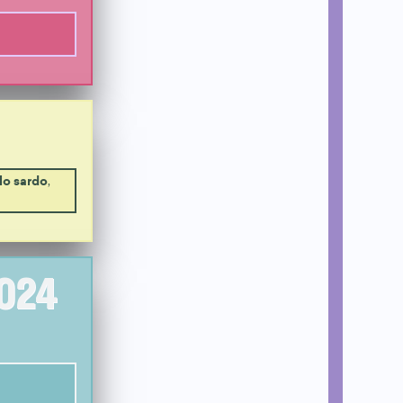
lo sardo
,
2024
,