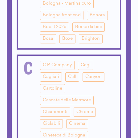
Bologna - Martinsicuro
Bologna front end
Bonora
Boost 2026
Borse da bici
Bosa
Boxe
Brighton
C
C.P. Company
Cagl
Cagliari
Call
Canyon
Cartoline
Cascate delle Marmore
Chiarimonti
Chrome
Ciclabili
Cinema
Cineteca di Bologna