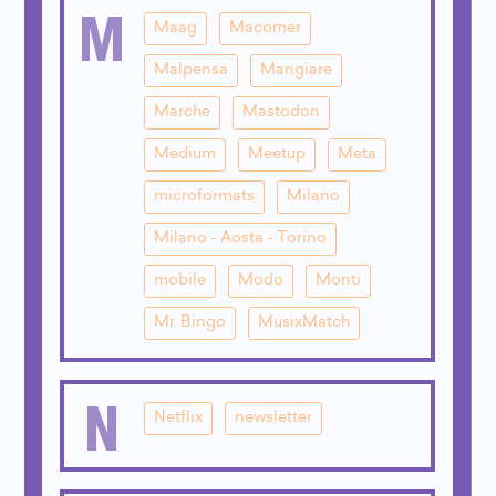
M
Maag
Macomer
Malpensa
Mangiare
Marche
Mastodon
Medium
Meetup
Meta
microformats
Milano
Milano - Aosta - Torino
mobile
Modo
Monti
Mr. Bingo
MusixMatch
N
Netflix
newsletter