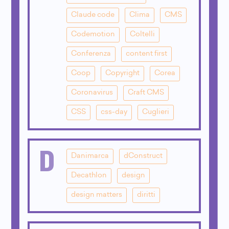
Claude code
Clima
CMS
Codemotion
Coltelli
Conferenza
content first
Coop
Copyright
Corea
Coronavirus
Craft CMS
CSS
css-day
Cuglieri
D
Danimarca
dConstruct
Decathlon
design
design matters
diritti