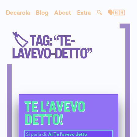
Decarola
Blog
About
Extra
🔍
🗣🇬🇧
🏷️ TAG: “TE-
LAVEVO-DETTO”
TE L'AVEVO
DETTO!
Si parla di:
AI
,
Te l'avevo detto