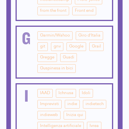
from the front
Front end
G
Garmin/Wahoo
Giro d'Italia
git
gnv
Google
Grail
Gregge
Guadi
Guspinesa in bici
I
IAAD
Ichnusa
Idoli
Imprevisti
indie
indietech
indieweb
Inizia qui
Intelligenza artificiale
Ivrea