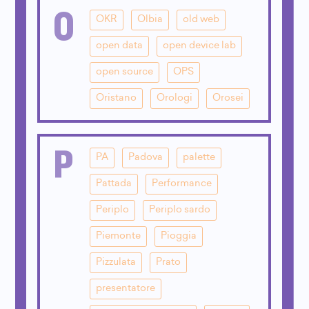
O
OKR
Olbia
old web
open data
open device lab
open source
OPS
Oristano
Orologi
Orosei
P
PA
Padova
palette
Pattada
Performance
Periplo
Periplo sardo
Piemonte
Pioggia
Pizzulata
Prato
presentatore