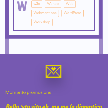
W
w3c
Wahoo
Web
Webmentions
WordPress
Workshop
Momento promozione
Bello ‘sto sito eh, ma me lo dimentico