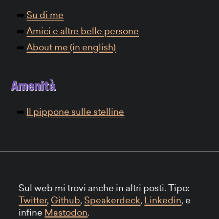
Su di me
Amici e altre belle persone
About me (in english)
Amenità
Il pippone sulle stelline
Sul web mi trovi anche in altri posti. Tipo:
Twitter
,
Github
,
Speakerdeck
,
Linkedin
, e
infine
Mastodon
.