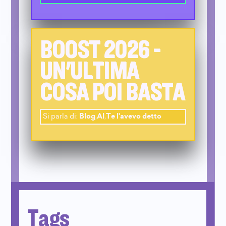
BOOST 2026 -
UN'ULTIMA
COSA POI BASTA
Si parla di:
Blog
,
AI
,
Te l'avevo detto
Tags