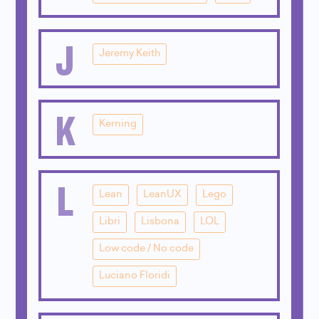
J
Jeremy Keith
K
Kerning
L
Lean
LeanUX
Lego
Libri
Lisbona
LOL
Low code / No code
Luciano Floridi