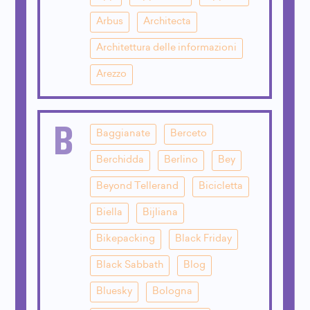
Arbus
Architecta
Architettura delle informazioni
Arezzo
B
Baggianate
Berceto
Berchidda
Berlino
Bey
Beyond Tellerand
Bicicletta
Biella
Bijliana
Bikepacking
Black Friday
Black Sabbath
Blog
Bluesky
Bologna