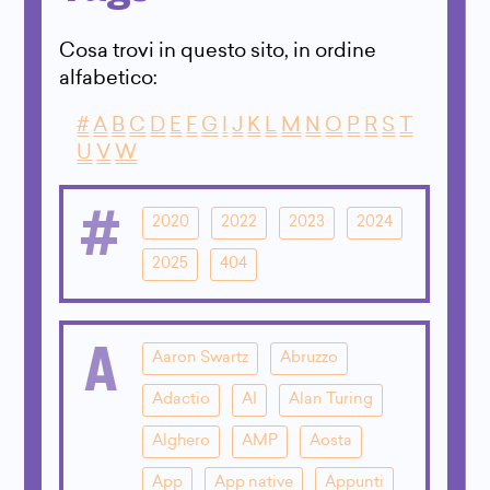
Cosa trovi in questo sito, in ordine
alfabetico:
#
A
B
C
D
E
F
G
I
J
K
L
M
N
O
P
R
S
T
U
V
W
#
2020
2022
2023
2024
2025
404
A
Aaron Swartz
Abruzzo
Adactio
AI
Alan Turing
Alghero
AMP
Aosta
App
App native
Appunti