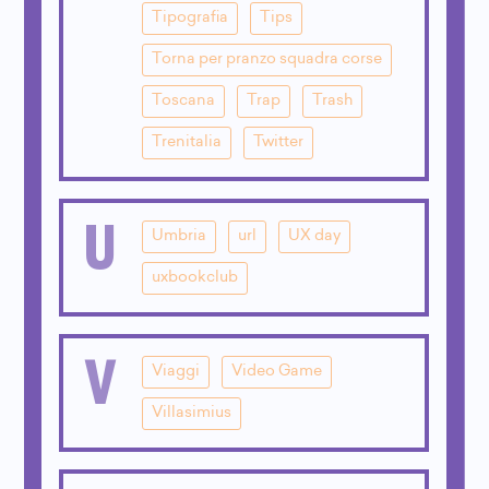
Tipografia
Tips
Torna per pranzo squadra corse
Toscana
Trap
Trash
Trenitalia
Twitter
U
Umbria
url
UX day
uxbookclub
V
Viaggi
Video Game
Villasimius