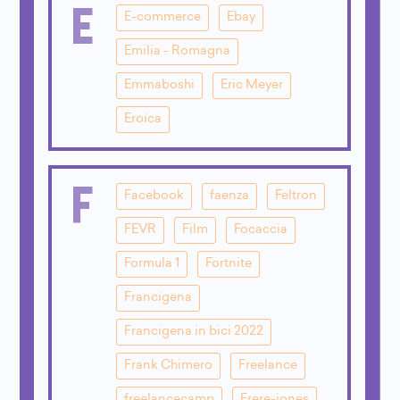
E
E-commerce
Ebay
Emilia - Romagna
Emmaboshi
Eric Meyer
Eroica
F
Facebook
faenza
Feltron
FEVR
Film
Focaccia
Formula 1
Fortnite
Francigena
Francigena in bici 2022
Frank Chimero
Freelance
freelancecamp
Frere-jones