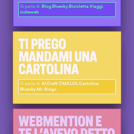
Si parla di:
Blog
,
Bluesky
,
Bicicletta
,
Viaggi
,
indieweb
TI PREGO
MANDAMI UNA
CARTOLINA
Si parla di:
AI
,
Craft CMS
,
LOL
,
Cartoline
,
Bluesky
,
Mr. Bingo
WEBMENTION E
TE L'AVEVO DETTO