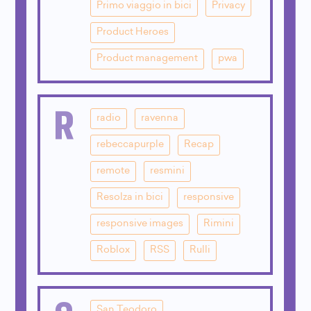
Primo viaggio in bici
Privacy
Product Heroes
Product management
pwa
R
radio
ravenna
rebeccapurple
Recap
remote
resmini
Resolza in bici
responsive
responsive images
Rimini
Roblox
RSS
Rulli
San Teodoro