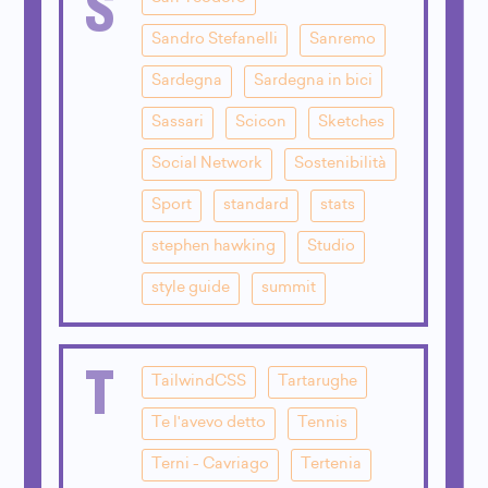
S
Sandro Stefanelli
Sanremo
Sardegna
Sardegna in bici
Sassari
Scicon
Sketches
Social Network
Sostenibilità
Sport
standard
stats
stephen hawking
Studio
style guide
summit
T
TailwindCSS
Tartarughe
Te l'avevo detto
Tennis
Terni - Cavriago
Tertenia