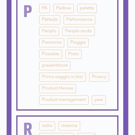
P
PA
Padova
palette
Pattada
Performance
Periplo
Periplo sardo
Piemonte
Pioggia
Pizzulata
Prato
presentatore
Primo viaggio in bici
Privacy
Product Heroes
Product management
pwa
R
radio
ravenna