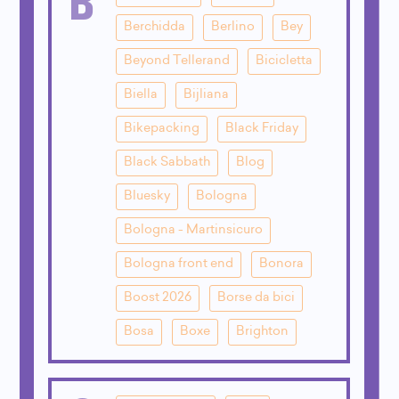
Berchidda
Berlino
Bey
Beyond Tellerand
Bicicletta
Biella
Bijliana
Bikepacking
Black Friday
Black Sabbath
Blog
Bluesky
Bologna
Bologna - Martinsicuro
Bologna front end
Bonora
Boost 2026
Borse da bici
Bosa
Boxe
Brighton