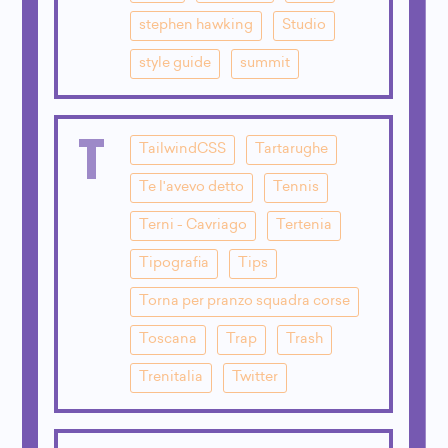
stephen hawking
Studio
style guide
summit
T
TailwindCSS
Tartarughe
Te l'avevo detto
Tennis
Terni - Cavriago
Tertenia
Tipografia
Tips
Torna per pranzo squadra corse
Toscana
Trap
Trash
Trenitalia
Twitter