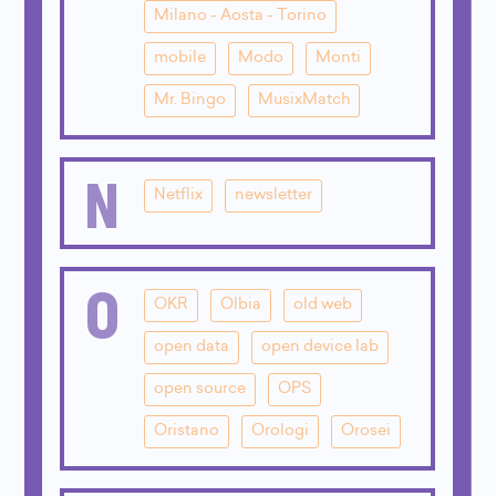
Milano - Aosta - Torino
mobile
Modo
Monti
Mr. Bingo
MusixMatch
N
Netflix
newsletter
O
OKR
Olbia
old web
open data
open device lab
open source
OPS
Oristano
Orologi
Orosei