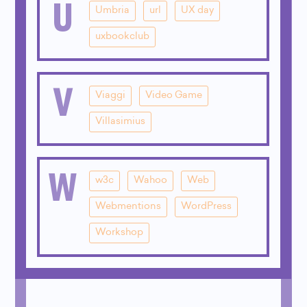
U
Umbria
url
UX day
uxbookclub
V
Viaggi
Video Game
Villasimius
W
w3c
Wahoo
Web
Webmentions
WordPress
Workshop