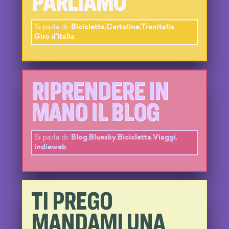
PARLIAMO
Si parla di:
Bicicletta
,
Cartoline
,
Trenitalia
,
Giro d'Italia
RIPRENDERE IN
MANO IL BLOG
Si parla di:
Blog
,
Bluesky
,
Bicicletta
,
Viaggi
,
indieweb
TI PREGO
MANDAMI UNA