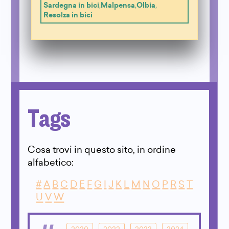
Sardegna in bici
,
Malpensa
,
Olbia
,
Resolza in bici
Tags
Cosa trovi in questo sito, in ordine
alfabetico:
#
A
B
C
D
E
F
G
I
J
K
L
M
N
O
P
R
S
T
U
V
W