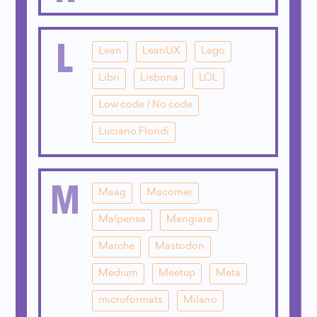
L
Lean
LeanUX
Lego
Libri
Lisbona
LOL
Low code / No code
Luciano Floridi
M
Maag
Macomer
Malpensa
Mangiare
Marche
Mastodon
Medium
Meetup
Meta
microformats
Milano