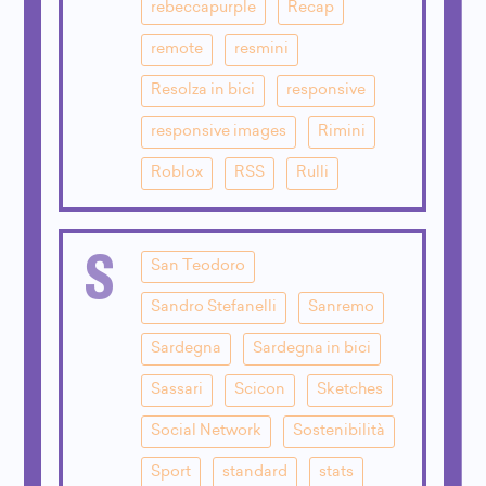
rebeccapurple
Recap
remote
resmini
Resolza in bici
responsive
responsive images
Rimini
Roblox
RSS
Rulli
S
San Teodoro
Sandro Stefanelli
Sanremo
Sardegna
Sardegna in bici
Sassari
Scicon
Sketches
Social Network
Sostenibilità
Sport
standard
stats