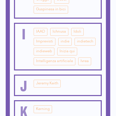
Guspinesa in bici
I
IAAD
Ichnusa
Idoli
Imprevisti
indie
indietech
indieweb
Inizia qui
Intelligenza artificiale
Ivrea
J
Jeremy Keith
K
Kerning