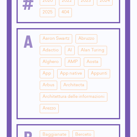
#
2020
2022
2023
2024
2025
404
A
Aaron Swartz
Abruzzo
Adactio
AI
Alan Turing
Alghero
AMP
Aosta
App
App native
Appunti
Arbus
Architecta
Architettura delle informazioni
Arezzo
B
Baggianate
Berceto