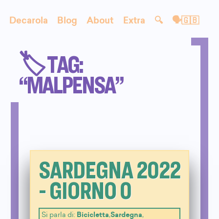
Decarola
Blog
About
Extra
🔍
🗣🇬🇧
🏷️ TAG:
“MALPENSA”
SARDEGNA 2022
- GIORNO 0
Si parla di:
Bicicletta
,
Sardegna
,