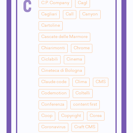
C
C.P. Company
Cagl
Cagliari
Call
Canyon
Cartoline
Cascate delle Marmore
Chiarimonti
Chrome
Ciclabili
Cinema
Cineteca di Bologna
Claude code
Clima
CMS
Codemotion
Coltelli
Conferenza
content first
Coop
Copyright
Corea
Coronavirus
Craft CMS