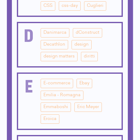
CSS
css-day
Cuglieri
D
Danimarca
dConstruct
Decathlon
design
design matters
diritti
E
E-commerce
Ebay
Emilia - Romagna
Emmaboshi
Eric Meyer
Eroica