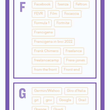
F
Facebook
faenza
Feltron
FEVR
Film
Focaccia
Formula 1
Fortnite
Francigena
Francigena in bici 2022
Frank Chimero
Freelance
freelancecamp
Frere-jones
from the front
Front end
G
Garmin/Wahoo
Giro d'Italia
git
gnv
Google
Grail
Gregge
Guadi