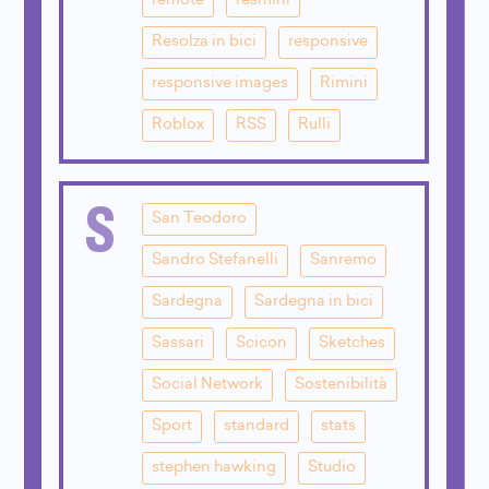
remote
resmini
Resolza in bici
responsive
responsive images
Rimini
Roblox
RSS
Rulli
S
San Teodoro
Sandro Stefanelli
Sanremo
Sardegna
Sardegna in bici
Sassari
Scicon
Sketches
Social Network
Sostenibilità
Sport
standard
stats
stephen hawking
Studio