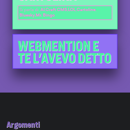
Si parla di:
AI
,
Craft CMS
,
LOL
,
Cartoline
,
Bluesky
,
Mr. Bingo
WEBMENTION E
TE L'AVEVO DETTO
Argomenti