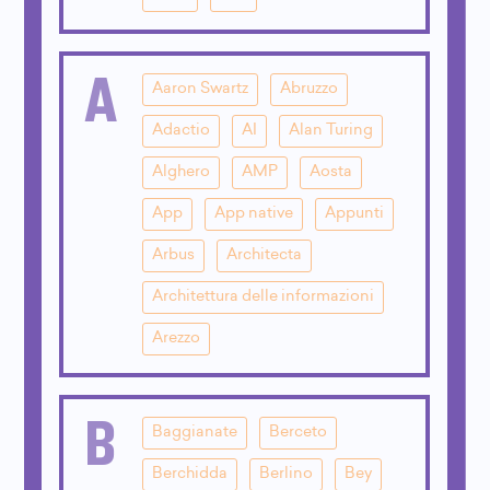
A
Aaron Swartz
Abruzzo
Adactio
AI
Alan Turing
Alghero
AMP
Aosta
App
App native
Appunti
Arbus
Architecta
Architettura delle informazioni
Arezzo
B
Baggianate
Berceto
Berchidda
Berlino
Bey