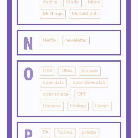
mobile
Modo
Monti
Mr. Bingo
MusixMatch
N
Netflix
newsletter
O
OKR
Olbia
old web
open data
open device lab
open source
OPS
Oristano
Orologi
Orosei
P
PA
Padova
palette