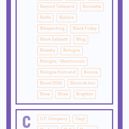
Beyond Tellerand
Bicicletta
Biella
Bijliana
Bikepacking
Black Friday
Black Sabbath
Blog
Bluesky
Bologna
Bologna - Martinsicuro
Bologna front end
Bonora
Boost 2026
Borse da bici
Bosa
Boxe
Brighton
C
C.P. Company
Cagl