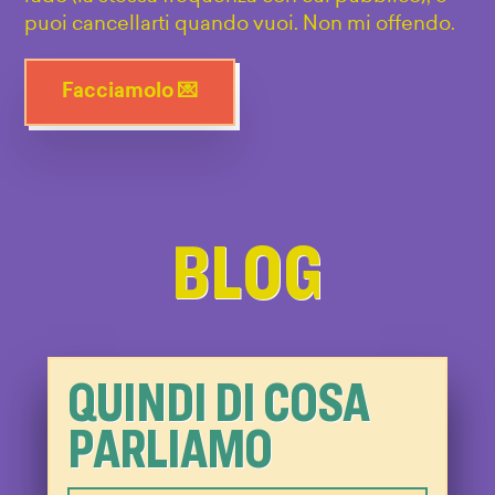
puoi cancellarti quando vuoi. Non mi offendo.
Facciamolo 💌
BLOG
QUINDI DI COSA
PARLIAMO