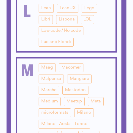
L
Lean
LeanUX
Lego
Libri
Lisbona
LOL
Low code / No code
Luciano Floridi
M
Maag
Macomer
Malpensa
Mangiare
Marche
Mastodon
Medium
Meetup
Meta
microformats
Milano
Milano - Aosta - Torino