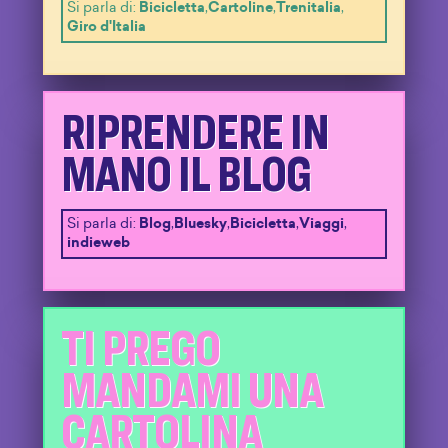
Si parla di:
Bicicletta
,
Cartoline
,
Trenitalia
,
Giro d'Italia
RIPRENDERE IN
MANO IL BLOG
Si parla di:
Blog
,
Bluesky
,
Bicicletta
,
Viaggi
,
indieweb
TI PREGO
MANDAMI UNA
CARTOLINA