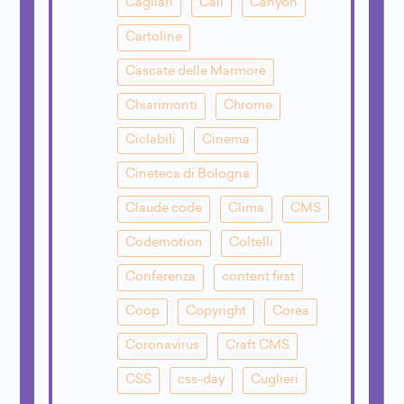
Cagliari
Call
Canyon
Cartoline
Cascate delle Marmore
Chiarimonti
Chrome
Ciclabili
Cinema
Cineteca di Bologna
Claude code
Clima
CMS
Codemotion
Coltelli
Conferenza
content first
Coop
Copyright
Corea
Coronavirus
Craft CMS
CSS
css-day
Cuglieri