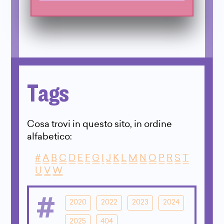
Tags
Cosa trovi in questo sito, in ordine
alfabetico:
#
A
B
C
D
E
F
G
I
J
K
L
M
N
O
P
R
S
T
U
V
W
#
2020
2022
2023
2024
2025
404