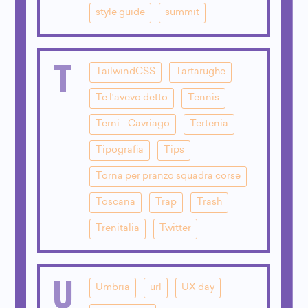
style guide
summit
T
TailwindCSS
Tartarughe
Te l'avevo detto
Tennis
Terni - Cavriago
Tertenia
Tipografia
Tips
Torna per pranzo squadra corse
Toscana
Trap
Trash
Trenitalia
Twitter
U
Umbria
url
UX day