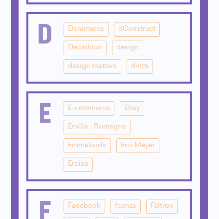
D
Danimarca
dConstruct
Decathlon
design
design matters
diritti
E
E-commerce
Ebay
Emilia - Romagna
Emmaboshi
Eric Meyer
Eroica
F
Facebook
faenza
Feltron