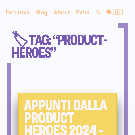
Decarola
Blog
About
Extra
🔍
🗣🇬🇧
🏷️ TAG: “PRODUCT-
HEROES”
APPUNTI DALLA
PRODUCT
HEROES 2024 -