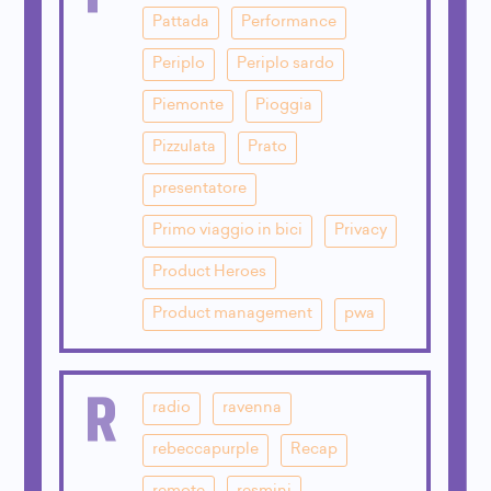
Pattada
Performance
Periplo
Periplo sardo
Piemonte
Pioggia
Pizzulata
Prato
presentatore
Primo viaggio in bici
Privacy
Product Heroes
Product management
pwa
R
radio
ravenna
rebeccapurple
Recap