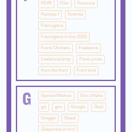
FEVR
Film
Focaccia
Formula 1
Fortnite
Francigena
Francigena in bici 2022
Frank Chimero
Freelance
freelancecamp
Frere-jones
from the front
Front end
G
Garmin/Wahoo
Giro d'Italia
git
gnv
Google
Grail
Gregge
Guadi
Guspinesa in bici