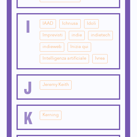
I
IAAD
Ichnusa
Idoli
Imprevisti
indie
indietech
indieweb
Inizia qui
Intelligenza artificiale
Ivrea
J
Jeremy Keith
K
Kerning