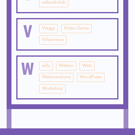
uxbookclub
V
Viaggi
Video Game
Villasimius
W
w3c
Wahoo
Web
Webmentions
WordPress
Workshop