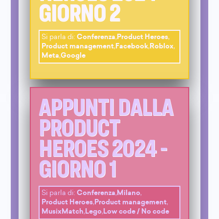
GIORNO 2
Si parla di:
Conferenza
,
Product Heroes
,
Product management
,
Facebook
,
Roblox
,
Meta
,
Google
APPUNTI DALLA
PRODUCT
HEROES 2024 -
GIORNO 1
Si parla di:
Conferenza
,
Milano
,
Product Heroes
,
Product management
,
MusixMatch
,
Lego
,
Low code / No code