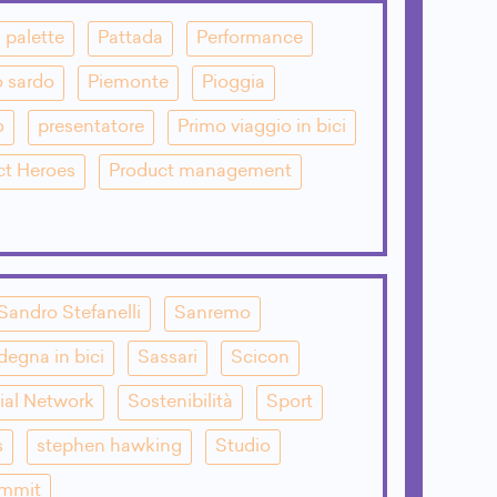
palette
Pattada
Performance
o sardo
Piemonte
Pioggia
o
presentatore
Primo viaggio in bici
ct Heroes
Product management
Sandro Stefanelli
Sanremo
degna in bici
Sassari
Scicon
ial Network
Sostenibilità
Sport
s
stephen hawking
Studio
mmit