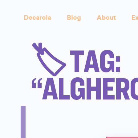
Decarola
Blog
About
Ex
🏷️ TAG:
“ALGHER