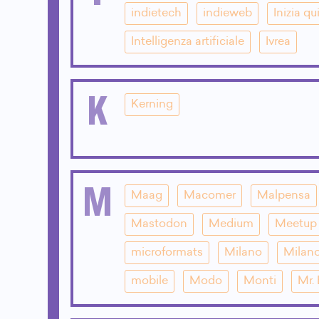
indietech
indieweb
Inizia qu
Intelligenza artificiale
Ivrea
K
Kerning
M
Maag
Macomer
Malpensa
Mastodon
Medium
Meetup
microformats
Milano
Milano
mobile
Modo
Monti
Mr.