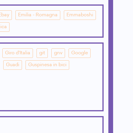
Ebay
Emilia - Romagna
Emmaboshi
ica
Giro d'Italia
git
gnv
Google
Guadi
Guspinesa in bici