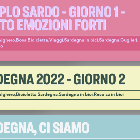
PLO SARDO - GIORNO 1 -
TO EMOZIONI FORTI
Alghero
,
Bosa
,
Bicicletta
,
Viaggi
,
Sardegna in bici
,
Sardegna
,
Cuglieri
,
do
EGNA 2022 - GIORNO 2
Alghero
,
Bicicletta
,
Sardegna
,
Sardegna in bici
,
Resolza in bici
EGNA, CI SIAMO