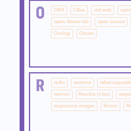
O
OKR
Olbia
old web
open
open device lab
open source
Orologi
Orosei
R
radio
ravenna
rebeccapurpl
resmini
Resolza in bici
respo
responsive images
Rimini
R