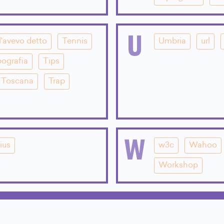
U
l'avevo detto
Tennis
Umbria
url
pografia
Tips
Toscana
Trap
W
ius
w3c
Wahoo
Workshop