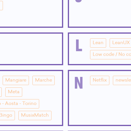
i
L
Lean
LeanUX
Low code / No c
N
Mangiare
Marche
Netflix
newsle
Meta
 - Aosta - Torino
 Bingo
MusixMatch