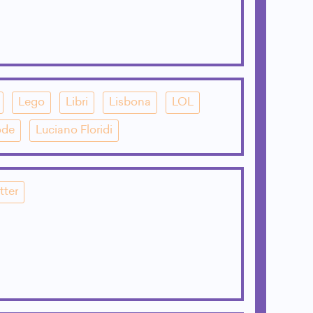
Lego
Libri
Lisbona
LOL
ode
Luciano Floridi
tter