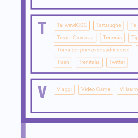
T
TailwindCSS
Tartarughe
Te 
Terni - Cavriago
Tertenia
Ti
Torna per pranzo squadra corse
Trash
Trenitalia
Twitter
V
Viaggi
Video Game
Villasim