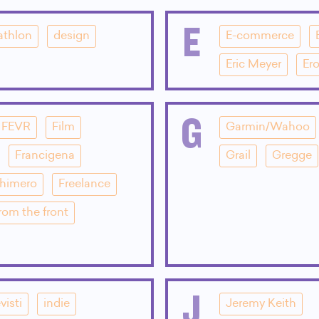
E
athlon
design
E-commerce
Eric Meyer
Ero
G
FEVR
Film
Garmin/Wahoo
Francigena
Grail
Gregge
Chimero
Freelance
rom the front
J
visti
indie
Jeremy Keith