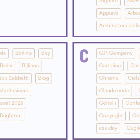
Alghero
AMP
Appunti
Arbu
Architettura dell
C
dda
Berlino
Bey
C.P. Company
Biella
Bijliana
Cartoline
Cas
ack Sabbath
Blog
Chrome
Cicla
Martinsicuro
Claude code
oost 2026
Coltelli
Confe
Brighton
Copyright
Co
css-day
Cugli