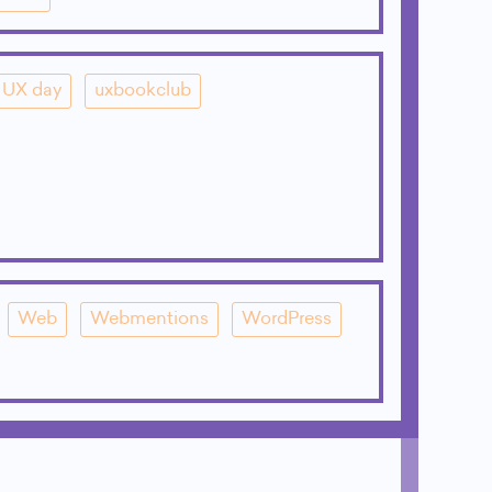
UX day
uxbookclub
Web
Webmentions
WordPress