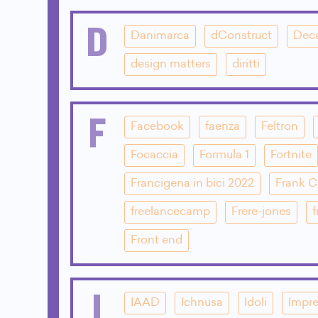
D
Danimarca
dConstruct
Dec
design matters
diritti
F
Facebook
faenza
Feltron
Focaccia
Formula 1
Fortnite
Francigena in bici 2022
Frank 
freelancecamp
Frere-jones
f
Front end
I
IAAD
Ichnusa
Idoli
Impre