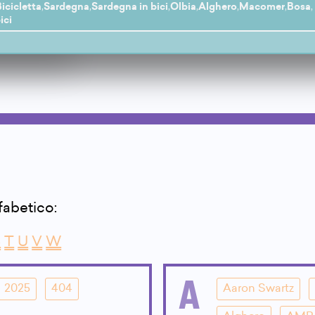
icicletta
,
Sardegna
,
Sardegna in bici
,
Olbia
,
Alghero
,
Macomer
,
Bosa
,
ici
lfabetico:
S
T
U
V
W
A
2025
404
Aaron Swartz