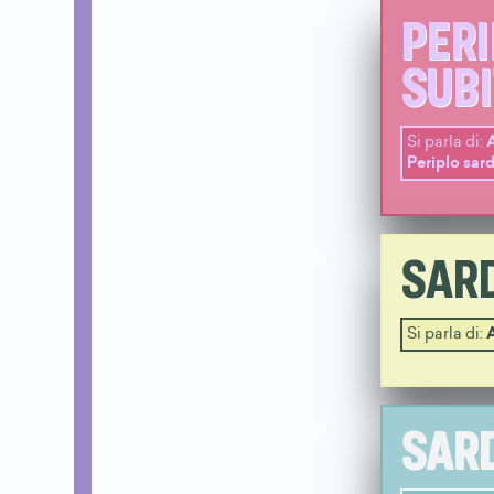
PERI
SUBI
Si parla di:
Periplo sar
SARD
Si parla di:
SARD