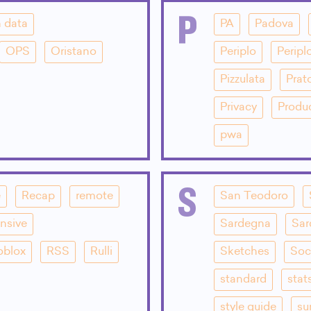
P
 data
PA
Padova
OPS
Oristano
Periplo
Peripl
Pizzulata
Prat
Privacy
Produ
pwa
S
e
Recap
remote
San Teodoro
nsive
Sardegna
Sar
oblox
RSS
Rulli
Sketches
Soc
standard
stat
style guide
su