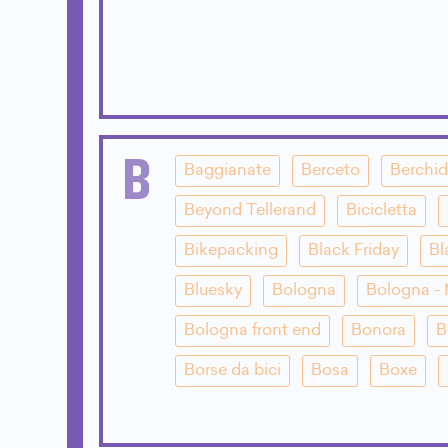
B
Baggianate
Berceto
Berchi
Beyond Tellerand
Bicicletta
Bikepacking
Black Friday
Bl
Bluesky
Bologna
Bologna - 
Bologna front end
Bonora
B
Borse da bici
Bosa
Boxe