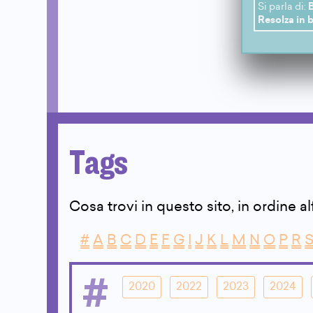
Si parla di:
B
Resolza in b
Tags
Cosa trovi in questo sito, in ordine a
#
A
B
C
D
E
F
G
I
J
K
L
M
N
O
P
R
#
2020
2022
2023
2024