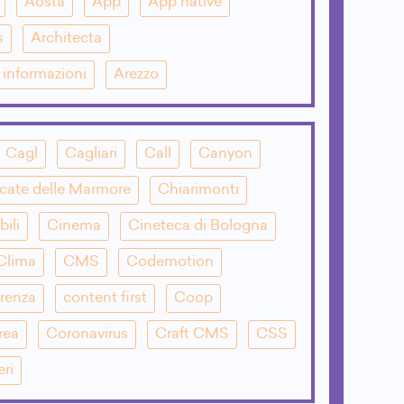
Aosta
App
App native
s
Architecta
e informazioni
Arezzo
Cagl
Cagliari
Call
Canyon
cate delle Marmore
Chiarimonti
bili
Cinema
Cineteca di Bologna
Clima
CMS
Codemotion
renza
content first
Coop
rea
Coronavirus
Craft CMS
CSS
eri