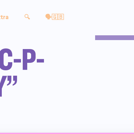
tra
🔍
🗣🇬🇧
“C-P-
Y”