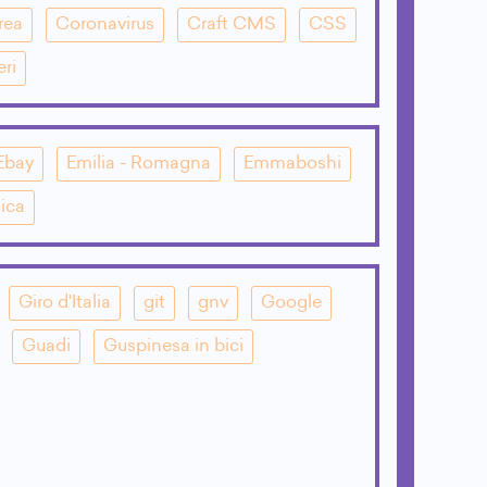
rea
Coronavirus
Craft CMS
CSS
eri
Ebay
Emilia - Romagna
Emmaboshi
ica
Giro d'Italia
git
gnv
Google
Guadi
Guspinesa in bici