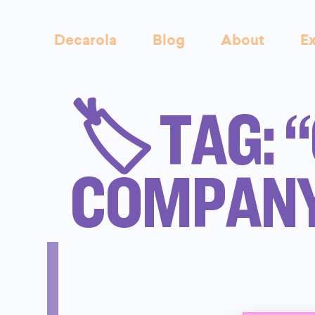
Decarola
Blog
About
Ex
🏷️ TAG: 
COMPAN