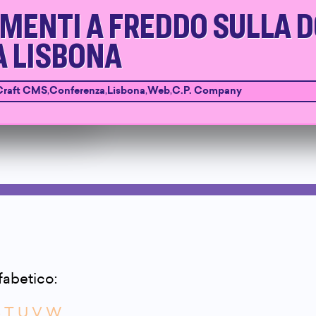
MENTI A FREDDO SULLA 
A LISBONA
Craft CMS
,
Conferenza
,
Lisbona
,
Web
,
C.P. Company
lfabetico:
S
T
U
V
W