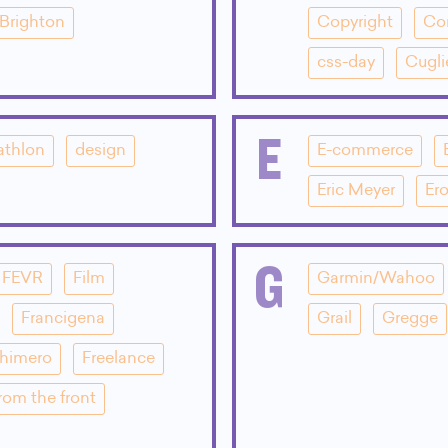
Brighton
Copyright
Co
css-day
Cugli
E
athlon
design
E-commerce
Eric Meyer
Ero
G
FEVR
Film
Garmin/Wahoo
Francigena
Grail
Gregge
Chimero
Freelance
rom the front