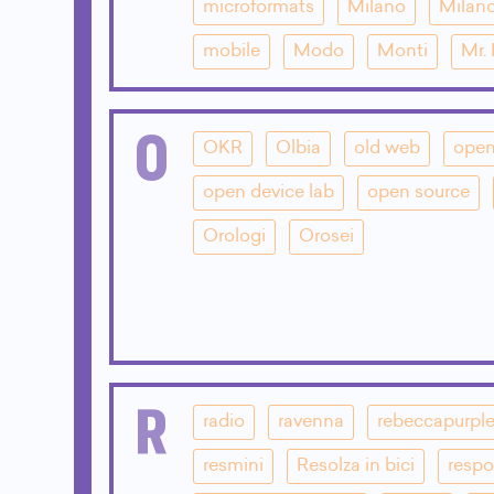
microformats
Milano
Milano
mobile
Modo
Monti
Mr.
O
OKR
Olbia
old web
open
open device lab
open source
Orologi
Orosei
R
radio
ravenna
rebeccapurpl
resmini
Resolza in bici
respo