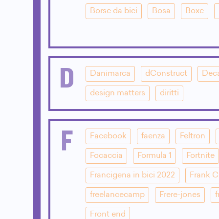
Borse da bici
Bosa
Boxe
D
Danimarca
dConstruct
Dec
design matters
diritti
F
Facebook
faenza
Feltron
Focaccia
Formula 1
Fortnite
Francigena in bici 2022
Frank 
freelancecamp
Frere-jones
f
Front end