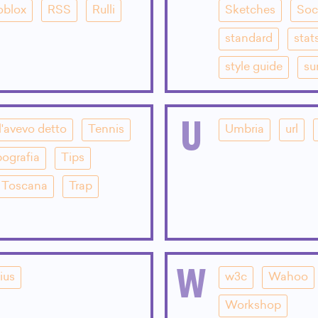
oblox
RSS
Rulli
Sketches
Soc
standard
stat
style guide
su
U
l'avevo detto
Tennis
Umbria
url
pografia
Tips
Toscana
Trap
W
ius
w3c
Wahoo
Workshop