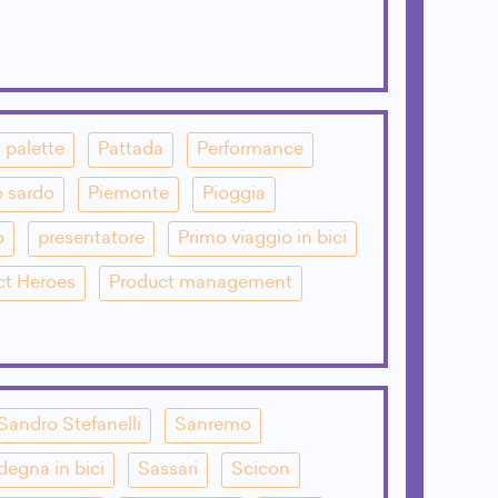
palette
Pattada
Performance
o sardo
Piemonte
Pioggia
o
presentatore
Primo viaggio in bici
ct Heroes
Product management
Sandro Stefanelli
Sanremo
degna in bici
Sassari
Scicon