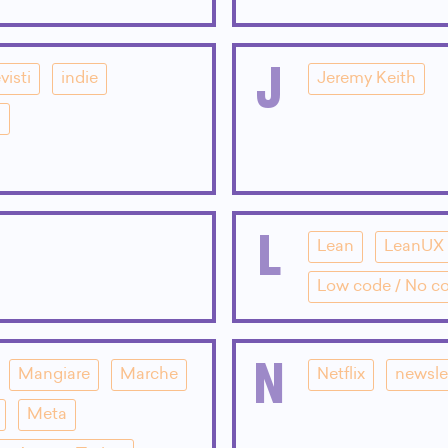
J
visti
indie
Jeremy Keith
i
L
Lean
LeanUX
Low code / No c
N
Mangiare
Marche
Netflix
newsle
Meta