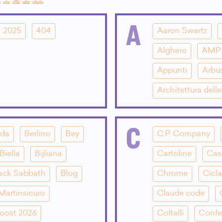
A
2025
404
Aaron Swartz
Alghero
AMP
Appunti
Arbu
Architettura dell
C
dda
Berlino
Bey
C.P. Company
Biella
Bijliana
Cartoline
Cas
ack Sabbath
Blog
Chrome
Cicla
Martinsicuro
Claude code
oost 2026
Coltelli
Confe