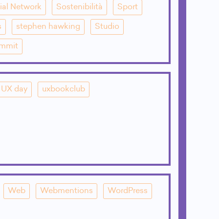
ial Network
Sostenibilità
Sport
s
stephen hawking
Studio
mmit
UX day
uxbookclub
Web
Webmentions
WordPress