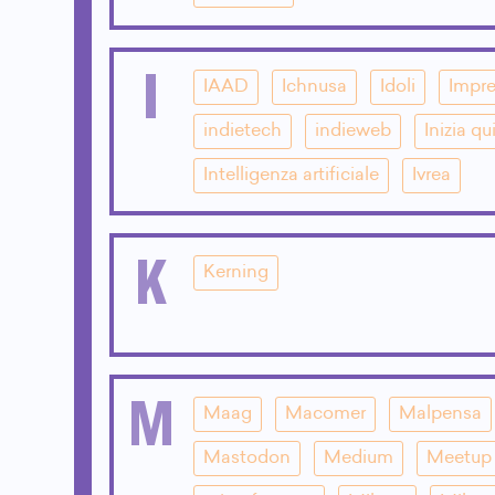
I
IAAD
Ichnusa
Idoli
Impre
indietech
indieweb
Inizia qu
Intelligenza artificiale
Ivrea
K
Kerning
M
Maag
Macomer
Malpensa
Mastodon
Medium
Meetup