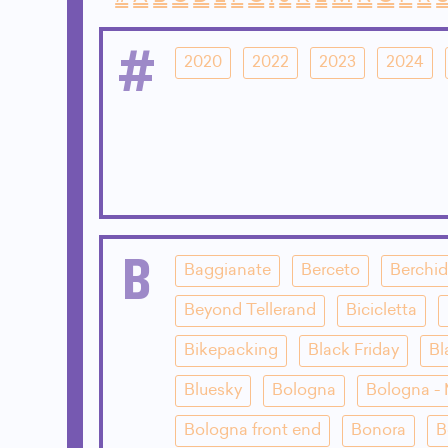
#
2020
2022
2023
2024
B
Baggianate
Berceto
Berchi
Beyond Tellerand
Bicicletta
Bikepacking
Black Friday
Bl
Bluesky
Bologna
Bologna - 
Bologna front end
Bonora
B