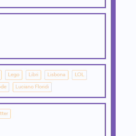
Lego
Libri
Lisbona
LOL
ode
Luciano Floridi
tter