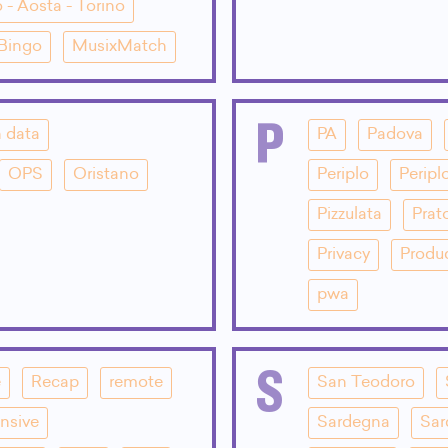
 - Aosta - Torino
 Bingo
MusixMatch
P
 data
PA
Padova
OPS
Oristano
Periplo
Peripl
Pizzulata
Prat
Privacy
Produ
pwa
S
e
Recap
remote
San Teodoro
nsive
Sardegna
Sar