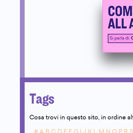
COM
ALL 
Si parla di:
Tags
Cosa trovi in questo sito, in ordine a
#
A
B
C
D
E
F
G
I
J
K
L
M
N
O
P
R