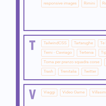
responsive images
Rimini
R
T
TailwindCSS
Tartarughe
Te 
Terni - Cavriago
Tertenia
Ti
Torna per pranzo squadra corse
Trash
Trenitalia
Twitter
V
Viaggi
Video Game
Villasim