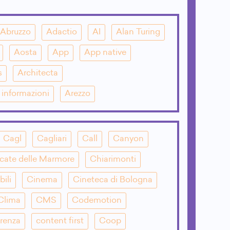
Abruzzo
Adactio
AI
Alan Turing
Aosta
App
App native
s
Architecta
e informazioni
Arezzo
Cagl
Cagliari
Call
Canyon
cate delle Marmore
Chiarimonti
bili
Cinema
Cineteca di Bologna
Clima
CMS
Codemotion
renza
content first
Coop