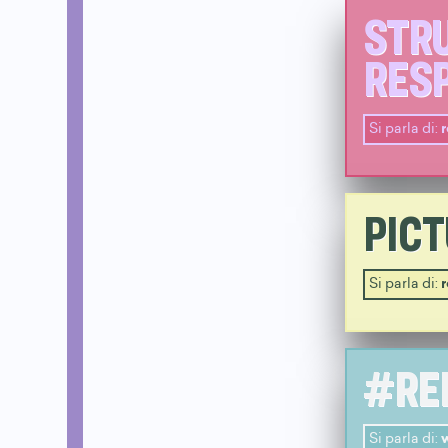
STRU
RES
Si parla di:
PIC
Si parla di:
#RE
Si parla di: