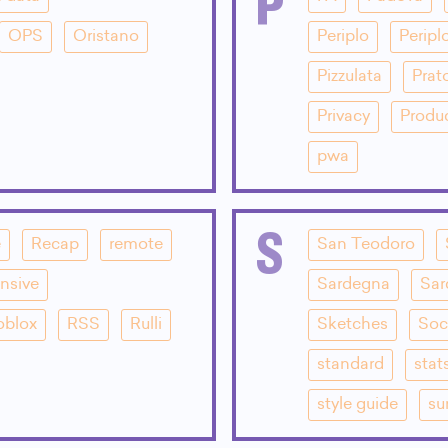
P
OPS
Oristano
Periplo
Peripl
Pizzulata
Prat
Privacy
Produ
pwa
S
e
Recap
remote
San Teodoro
nsive
Sardegna
Sar
oblox
RSS
Rulli
Sketches
Soc
standard
stat
style guide
su