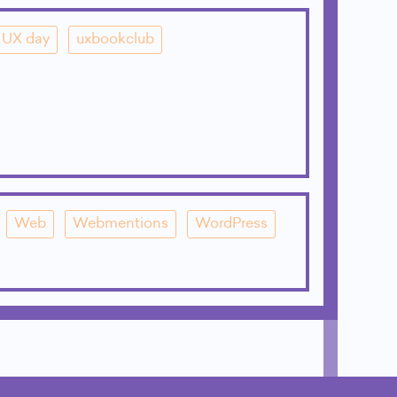
UX day
uxbookclub
Web
Webmentions
WordPress