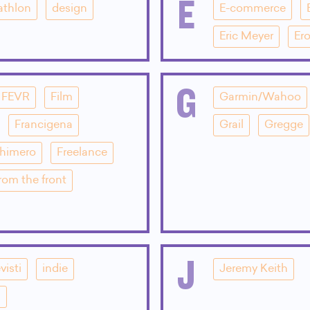
E
athlon
design
E-commerce
Eric Meyer
Ero
G
FEVR
Film
Garmin/Wahoo
Francigena
Grail
Gregge
Chimero
Freelance
rom the front
J
visti
indie
Jeremy Keith
i