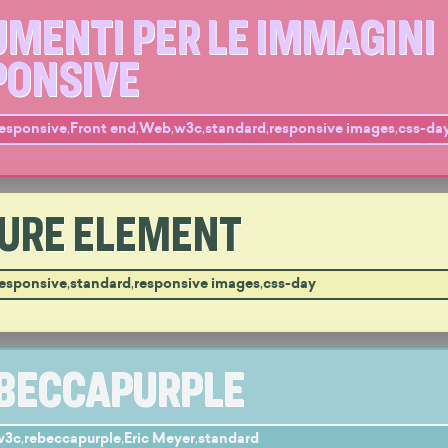
MENTI PER LE IMMAGINI
PONSIVE
responsive
,
Front end
,
Web
,
w3c
,
standard
,
responsive images
,
css-da
TURE ELEMENT
responsive
,
standard
,
responsive images
,
css-day
BECCAPURPLE
w3c
,
rebeccapurple
,
Eric Meyer
,
standard