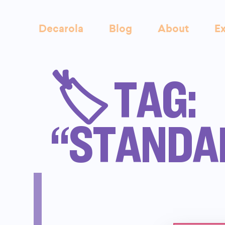
Decarola
Blog
About
Ex
🏷️ TAG:
“STANDA