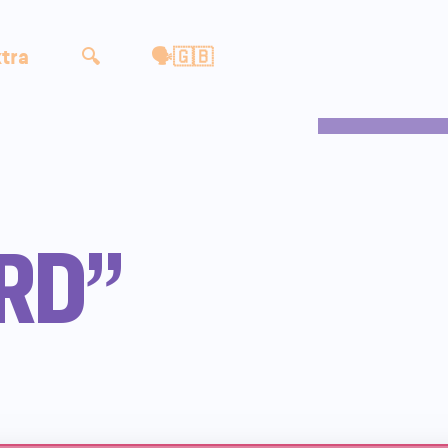
tra
🔍
🗣🇬🇧
RD”