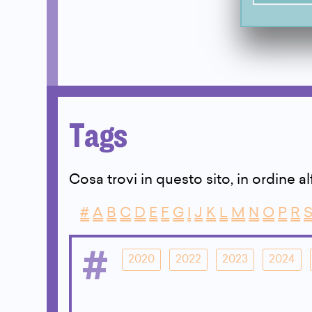
Tags
Cosa trovi in questo sito, in ordine a
#
A
B
C
D
E
F
G
I
J
K
L
M
N
O
P
R
#
2020
2022
2023
2024