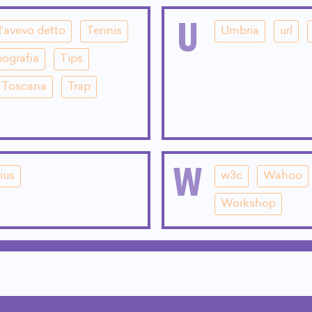
U
l'avevo detto
Tennis
Umbria
url
pografia
Tips
Toscana
Trap
W
ius
w3c
Wahoo
Workshop