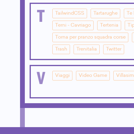
T
TailwindCSS
Tartarughe
Te 
Terni - Cavriago
Tertenia
Ti
Torna per pranzo squadra corse
Trash
Trenitalia
Twitter
V
Viaggi
Video Game
Villasim