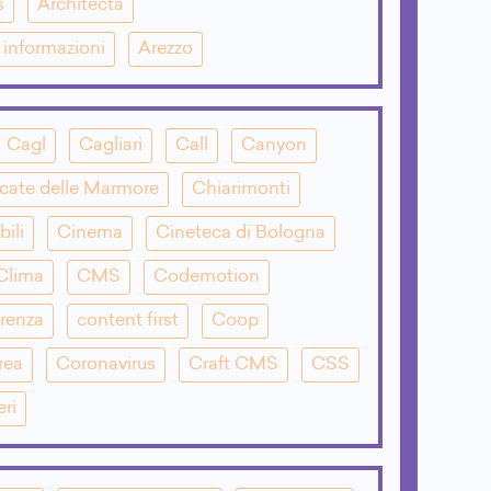
s
Architecta
e informazioni
Arezzo
Cagl
Cagliari
Call
Canyon
cate delle Marmore
Chiarimonti
bili
Cinema
Cineteca di Bologna
Clima
CMS
Codemotion
renza
content first
Coop
rea
Coronavirus
Craft CMS
CSS
eri