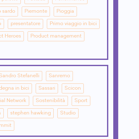
o sardo
Piemonte
Pioggia
o
presentatore
Primo viaggio in bici
ct Heroes
Product management
Sandro Stefanelli
Sanremo
degna in bici
Sassari
Scicon
ial Network
Sostenibilità
Sport
s
stephen hawking
Studio
mmit