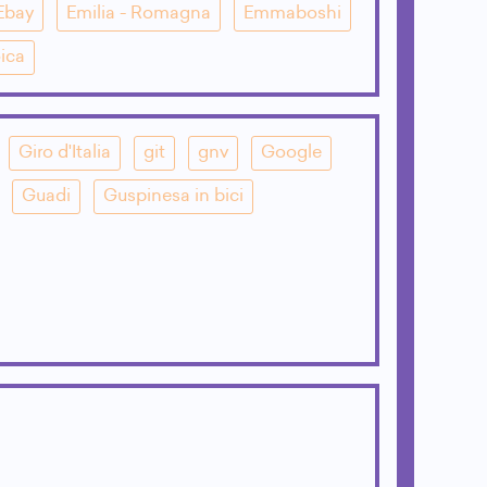
Ebay
Emilia - Romagna
Emmaboshi
ica
Giro d'Italia
git
gnv
Google
Guadi
Guspinesa in bici