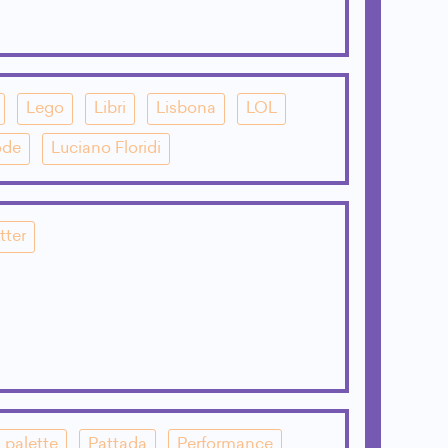
Lego
Libri
Lisbona
LOL
ode
Luciano Floridi
tter
palette
Pattada
Performance