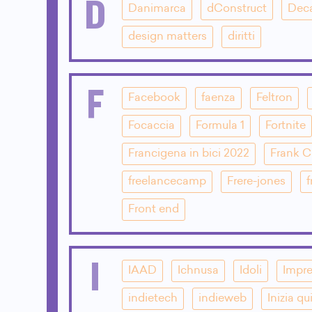
D
Danimarca
dConstruct
Dec
design matters
diritti
F
Facebook
faenza
Feltron
Focaccia
Formula 1
Fortnite
Francigena in bici 2022
Frank 
freelancecamp
Frere-jones
f
Front end
I
IAAD
Ichnusa
Idoli
Impre
indietech
indieweb
Inizia qu